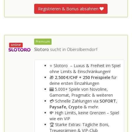
Registrieren & Bonus absahnen
Premium
online
Slotoro
sucht in
Oberolberndorf
⭐ Slotoro – Luxus & Freiheit im Spiel
ohne Limits & Einschränkungen!
🎁
2.500 €/CHF + 250 Freispiele
für
deine ersten Einzahlungen
🎰 5.000+ Spiele von Novoline,
Gamomat, Pragmatic & weiteren
💳 Schnelle Zahlungen via
SOFORT
,
Paysafe, Crypto
& mehr.
💸 High Limits, keine Grenzen – Spiel
wie ein VIP
🏆 Starke Extras: Tägliche Boni,
Treueprämien & VIP-Club