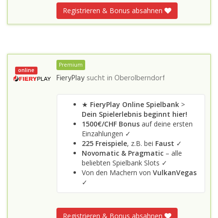
Registrieren & Bonus absahnen
Premium
online
FieryPlay
sucht in
Oberolberndorf
★
FieryPlay Online Spielbank
>
Dein Spielerlebnis beginnt hier!
1500€/CHF Bonus
auf deine ersten
Einzahlungen ✓
225 Freispiele
, z.B. bei
Faust
✓
Novomatic & Pragmatic
– alle
beliebten Spielbank Slots ✓
Von den Machern von
VulkanVegas
✓
Registrieren & Bonus absahnen