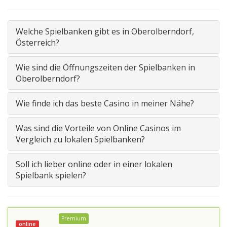
Welche Spielbanken gibt es in Oberolberndorf,
Österreich?
Wie sind die Öffnungszeiten der Spielbanken in
Oberolberndorf?
Wie finde ich das beste Casino in meiner Nähe?
Was sind die Vorteile von Online Casinos im
Vergleich zu lokalen Spielbanken?
Soll ich lieber online oder in einer lokalen
Spielbank spielen?
Premium
online