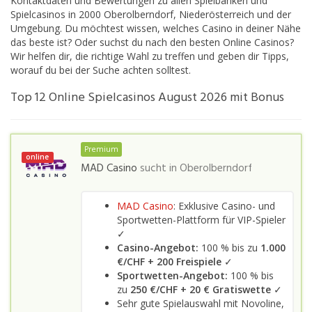
Kontaktdaten und Bewertungen zu allen Spielbanken und
Spielcasinos in 2000 Oberolberndorf, Niederösterreich und der
Umgebung. Du möchtest wissen, welches Casino in deiner Nähe
das beste ist? Oder suchst du nach den besten Online Casinos?
Wir helfen dir, die richtige Wahl zu treffen und geben dir Tipps,
worauf du bei der Suche achten solltest.
Top 12 Online Spielcasinos August 2026 mit Bonus
Premium
online
MAD Casino
sucht in
Oberolberndorf
MAD Casino
: Exklusive Casino- und
Sportwetten-Plattform für VIP-Spieler
✓
Casino-Angebot:
100 % bis zu
1.000
€/CHF + 200 Freispiele
✓
Sportwetten-Angebot:
100 % bis
zu
250 €/CHF + 20 € Gratiswette
✓
Sehr gute Spielauswahl mit Novoline,