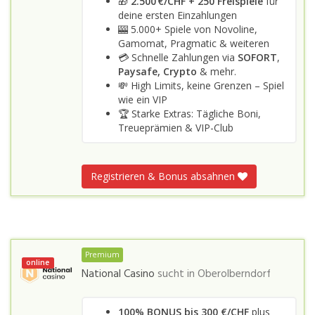
🎁
2.500 €/CHF + 250 Freispiele
für
deine ersten Einzahlungen
🎰 5.000+ Spiele von Novoline,
Gamomat, Pragmatic & weiteren
💳 Schnelle Zahlungen via
SOFORT
,
Paysafe, Crypto
& mehr.
💸 High Limits, keine Grenzen – Spiel
wie ein VIP
🏆 Starke Extras: Tägliche Boni,
Treueprämien & VIP-Club
Registrieren & Bonus absahnen
Premium
online
National Casino
sucht in
Oberolberndorf
100% BONUS bis 300 €/CHF
plus