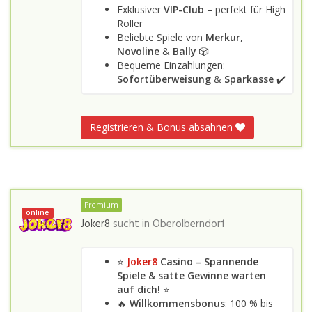
Exklusiver
VIP-Club
– perfekt für High
Roller
Beliebte Spiele von
Merkur
,
Novoline
&
Bally
🎲
Bequeme Einzahlungen:
Sofortüberweisung
&
Sparkasse
✔️
Registrieren & Bonus absahnen
Premium
online
Joker8
sucht in
Oberolberndorf
⭐
Joker8
Casino – Spannende
Spiele & satte Gewinne warten
auf dich!
⭐
🔥
Willkommensbonus
: 100 % bis