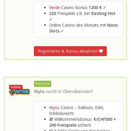
Verde
Casino Bonus
1200 €
✓
220
Freispiele z.B. bei
Sizzling Hot
✓
Online Casino des Monats mit
Novo
Slots
✓
Registrieren & Bonus absahnen
Premium
online
Wyns
sucht in
Oberolberndorf
Wyns
Casino – Exklusiv, Edel,
Erlebnisreich!
🎁 Willkommensbonus:
€/CHF500 +
200 Freispiele
sichern
🎲 5.500+ Spiele von den besten