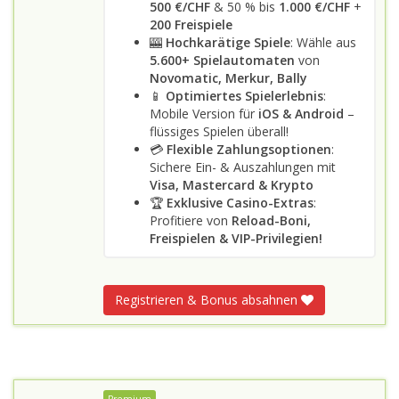
500 €/CHF
& 50 % bis
1.000 €/CHF
+
200 Freispiele
🎰
Hochkarätige Spiele
: Wähle aus
5.600+ Spielautomaten
von
Novomatic, Merkur, Bally
📱
Optimiertes Spielerlebnis
:
Mobile Version für
iOS & Android
–
flüssiges Spielen überall!
💳
Flexible Zahlungsoptionen
:
Sichere Ein- & Auszahlungen mit
Visa, Mastercard & Krypto
🏆
Exklusive Casino-Extras
:
Profitiere von
Reload-Boni,
Freispielen & VIP-Privilegien!
Registrieren & Bonus absahnen