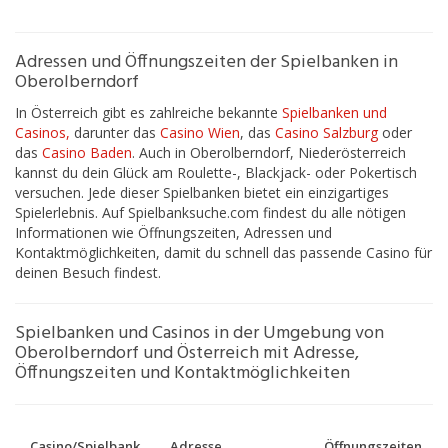
Adressen und Öffnungszeiten der Spielbanken in
Oberolberndorf
In Österreich gibt es zahlreiche bekannte
Spielbanken und
Casinos,
darunter das
Casino Wien
, das
Casino Salzburg
oder
das
Casino Baden
. Auch in Oberolberndorf, Niederösterreich
kannst du dein Glück am Roulette-, Blackjack- oder Pokertisch
versuchen. Jede dieser Spielbanken bietet ein einzigartiges
Spielerlebnis. Auf Spielbanksuche.com findest du alle nötigen
Informationen wie Öffnungszeiten, Adressen und
Kontaktmöglichkeiten, damit du schnell das passende Casino für
deinen Besuch findest.
Spielbanken und Casinos in der Umgebung von
Oberolberndorf und Österreich mit Adresse,
Öffnungszeiten und Kontaktmöglichkeiten
Casino/Spielbank
Adresse
Öffnungszeiten