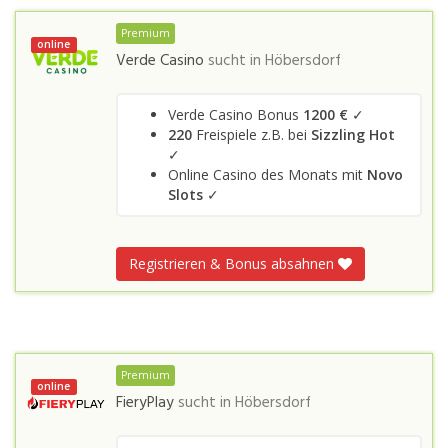
Premium
online
Verde Casino
sucht in
Höbersdorf
Verde Casino Bonus
1200 €
✓
220
Freispiele z.B. bei
Sizzling Hot
✓
Online Casino des Monats mit
Novo
Slots
✓
Registrieren & Bonus absahnen
Premium
online
FieryPlay
sucht in
Höbersdorf