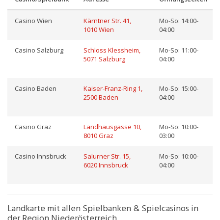
Casino Wien
Kärntner Str. 41,
Mo-So: 14:00-
1010 Wien
04:00
Casino Salzburg
Schloss Klessheim,
Mo-So: 11:00-
5071 Salzburg
04:00
Casino Baden
Kaiser-Franz-Ring 1,
Mo-So: 15:00-
2500 Baden
04:00
Casino Graz
Landhausgasse 10,
Mo-So: 10:00-
8010 Graz
03:00
Casino Innsbruck
Salurner Str. 15,
Mo-So: 10:00-
6020 Innsbruck
04:00
Landkarte mit allen Spielbanken & Spielcasinos in
der Region Niederösterreich