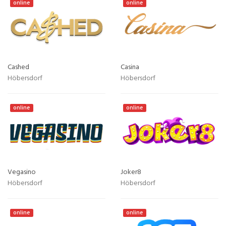
online
online
Cashed
Casina
Höbersdorf
Höbersdorf
online
online
Vegasino
Joker8
Höbersdorf
Höbersdorf
online
online