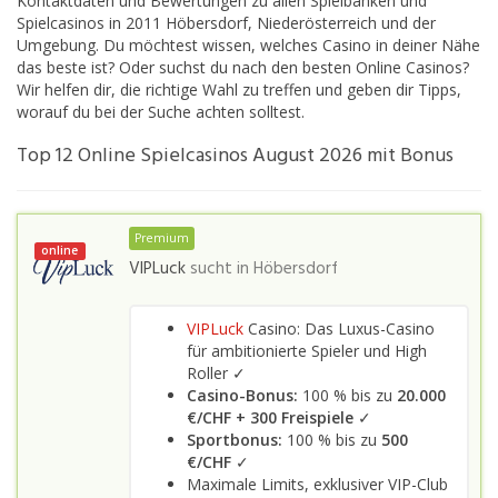
Kontaktdaten und Bewertungen zu allen Spielbanken und
Spielcasinos in 2011 Höbersdorf, Niederösterreich und der
Umgebung. Du möchtest wissen, welches Casino in deiner Nähe
das beste ist? Oder suchst du nach den besten Online Casinos?
Wir helfen dir, die richtige Wahl zu treffen und geben dir Tipps,
worauf du bei der Suche achten solltest.
Top 12 Online Spielcasinos August 2026 mit Bonus
Premium
online
VIPLuck
sucht in
Höbersdorf
VIPLuck
Casino: Das Luxus-Casino
für ambitionierte Spieler und High
Roller ✓
Casino-Bonus:
100 % bis zu
20.000
€/CHF + 300 Freispiele
✓
Sportbonus:
100 % bis zu
500
€/CHF
✓
Maximale Limits, exklusiver VIP-Club