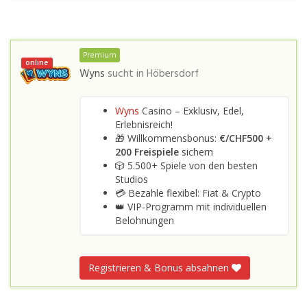
Premium
online
Wyns
sucht in
Höbersdorf
Wyns
Casino – Exklusiv, Edel,
Erlebnisreich!
🎁 Willkommensbonus:
€/CHF500 +
200 Freispiele
sichern
🎲 5.500+ Spiele von den besten
Studios
💳 Bezahle flexibel: Fiat & Crypto
👑 VIP-Programm mit individuellen
Belohnungen
Registrieren & Bonus absahnen