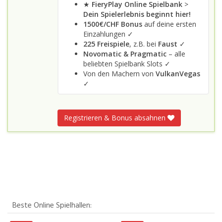
★
FieryPlay Online Spielbank
>
Dein Spielerlebnis beginnt hier!
1500€/CHF Bonus
auf deine ersten
Einzahlungen ✓
225 Freispiele
, z.B. bei
Faust
✓
Novomatic & Pragmatic
– alle
beliebten Spielbank Slots ✓
Von den Machern von
VulkanVegas
✓
Registrieren & Bonus absahnen
Beste Online Spielhallen: