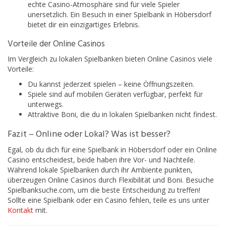
echte Casino-Atmosphäre sind für viele Spieler
unersetzlich. Ein Besuch in einer Spielbank in Höbersdorf
bietet dir ein einzigartiges Erlebnis.
Vorteile der Online Casinos
Im Vergleich zu lokalen Spielbanken bieten Online Casinos viele
Vorteile:
Du kannst jederzeit spielen – keine Öffnungszeiten.
Spiele sind auf mobilen Geräten verfügbar, perfekt für
unterwegs.
Attraktive Boni, die du in lokalen Spielbanken nicht findest.
Fazit – Online oder Lokal? Was ist besser?
Egal, ob du dich für eine Spielbank in Höbersdorf oder ein Online
Casino entscheidest, beide haben ihre Vor- und Nachteile.
Während lokale Spielbanken durch ihr Ambiente punkten,
überzeugen Online Casinos durch Flexibilität und Boni. Besuche
Spielbanksuche.com, um die beste Entscheidung zu treffen!
Sollte eine Spielbank oder ein Casino fehlen, teile es uns unter
Kontakt
mit.