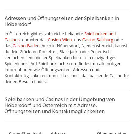
Adressen und Öffnungszeiten der Spielbanken in
Höbersdorf
In Österreich gibt es zahlreiche bekannte
Spielbanken und
Casinos,
darunter das
Casino Wien
, das
Casino Salzburg
oder
das
Casino Baden
. Auch in Höbersdorf, Niederösterreich kannst
du dein Glück am Roulette-, Blackjack- oder Pokertisch
versuchen. Jede dieser Spielbanken bietet ein einzigartiges
Spielerlebnis. Auf Spielbanksuche.com findest du alle nötigen
Informationen wie Öffnungszeiten, Adressen und
Kontaktmöglichkeiten, damit du schnell das passende Casino für
deinen Besuch findest.
Spielbanken und Casinos in der Umgebung von
Höbersdorf und Österreich mit Adresse,
Öffnungszeiten und Kontaktmöglichkeiten
Casino/Spielbank
Adresse
Öffnungszeiten