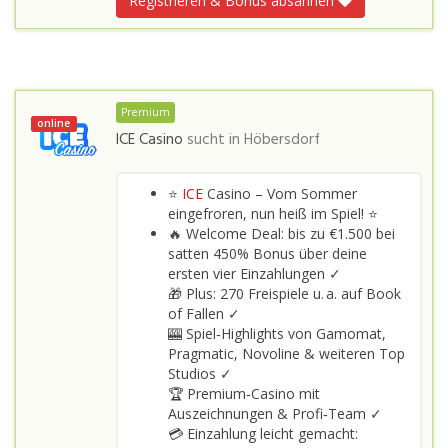
Registrieren & Bonus absahnen
Premium
online
ICE Casino
sucht in
Höbersdorf
⭐
ICE
Casino – Vom Sommer
eingefroren, nun heiß im Spiel! ⭐
🔥 Welcome Deal: bis zu €1.500 bei
satten 450% Bonus über deine
ersten vier Einzahlungen ✓
🎁 Plus: 270 Freispiele u. a. auf Book
of Fallen ✓
🎰 Spiel‑Highlights von Gamomat,
Pragmatic, Novoline & weiteren Top
Studios ✓
🏆 Premium‑Casino mit
Auszeichnungen & Profi‑Team ✓
💳 Einzahlung leicht gemacht: