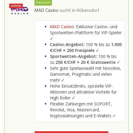
Premium
online
MAD Casino
sucht in
Höbersdorf
MAD Casino
: Exklusive Casino- und
Sportwetten-Plattform für VIP-Spieler
✓
Casino-Angebot:
100 % bis zu
1.000
€/CHF + 200 Freispiele
✓
Sportwetten-Angebot:
100 % bis
zu
250 €/CHF + 20 € Gratiswette
✓
Sehr gute Spielauswahl mit Novoline,
Gamomat, Pragmatic und vielen
mehr ✓
Hohe Einsatzlimits, spezielle VIP-
Aktionen und attraktive Vorteile für
High Roller ✓
Flexible Zahlungen mit SOFORT,
Revolut, Visa, Mastercard,
Kryptowährungen und E-Wallets ✓