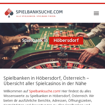
Skip
to
main
Toggl
content
navig
Spielbank in
Höbersdorf
Spielbanken in Höbersdorf, Österreich –
Übersicht aller Spielcasinos in der Nähe
Willkommen auf
Spielbanksuche.com
! Hier findest du alles
Wissenswerte zu Spielbanken in Höbersdorf, Österreich. Wir
bieten dir ausführliche Berichte, Adressen, Öffnungszeiten,