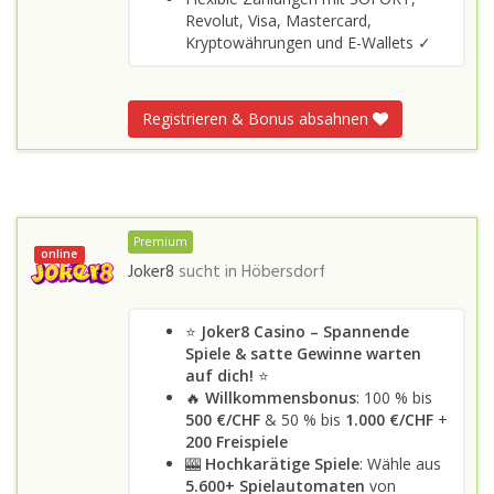
Revolut, Visa, Mastercard,
Kryptowährungen und E-Wallets ✓
Registrieren & Bonus absahnen
Premium
online
Joker8
sucht in
Höbersdorf
⭐
Joker8 Casino – Spannende
Spiele & satte Gewinne warten
auf dich!
⭐
🔥
Willkommensbonus
: 100 % bis
500 €/CHF
& 50 % bis
1.000 €/CHF
+
200 Freispiele
🎰
Hochkarätige Spiele
: Wähle aus
5.600+ Spielautomaten
von