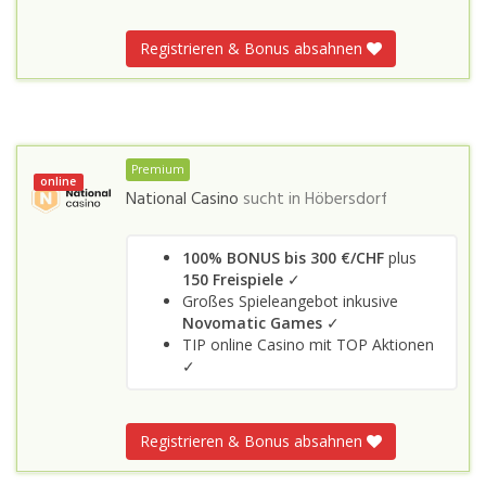
Registrieren & Bonus absahnen
Premium
online
National Casino
sucht in
Höbersdorf
100% BONUS bis 300 €/CHF
plus
150 Freispiele
✓
Großes Spieleangebot inkusive
Novomatic Games
✓
TIP online Casino mit TOP Aktionen
✓
Registrieren & Bonus absahnen