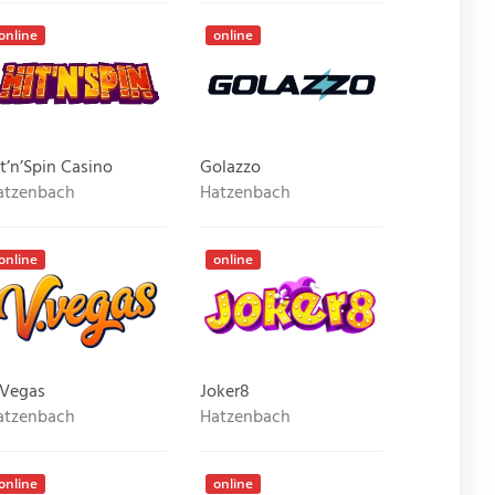
online
online
t’n’Spin Casino
Golazzo
atzenbach
Hatzenbach
online
online
.Vegas
Joker8
atzenbach
Hatzenbach
online
online