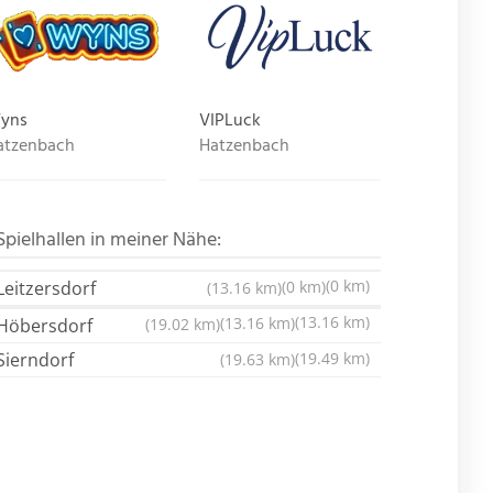
yns
VIPLuck
atzenbach
Hatzenbach
Spielhallen in meiner Nähe:
(0 km)
Leitzersdorf
(0 km)
(13.16 km)
(13.16 km)
(13.16 km)
Höbersdorf
(19.02 km)
Sierndorf
(19.49 km)
(19.63 km)