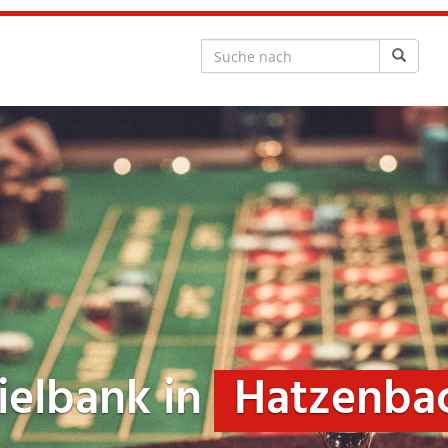
ielbank in
Hatzenba