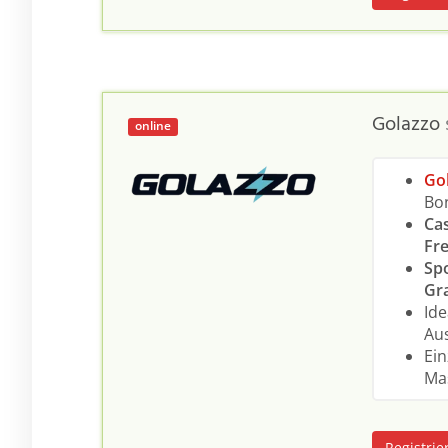
Golazzo
online
Go
Bon
Ca
Fre
Sp
Gr
Ide
Aus
Ei
Mas
Registri