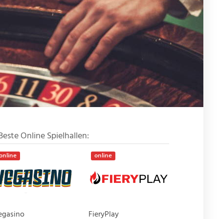
Beste Online Spielhallen:
online
online
egasino
FieryPlay