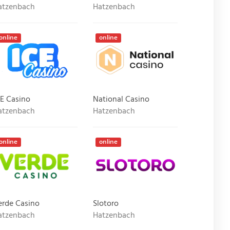
atzenbach
Hatzenbach
online
online
CE Casino
National Casino
atzenbach
Hatzenbach
online
online
erde Casino
Slotoro
atzenbach
Hatzenbach