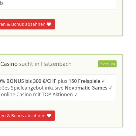
ub
eren & Bonus absahnen
 Casino
sucht in
Hatzenbach
Premium
0% BONUS bis 300 €/CHF
plus
150 Freispiele
✓
oßes Spieleangebot inkusive
Novomatic Games
✓
 online Casino mit TOP Aktionen ✓
eren & Bonus absahnen