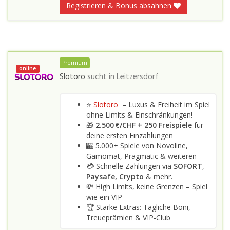
Registrieren & Bonus absahnen
Premium
online
Slotoro
sucht in
Leitzersdorf
⭐
Slotoro
– Luxus & Freiheit im Spiel
ohne Limits & Einschränkungen!
🎁
2.500 €/CHF + 250 Freispiele
für
deine ersten Einzahlungen
🎰 5.000+ Spiele von Novoline,
Gamomat, Pragmatic & weiteren
💳 Schnelle Zahlungen via
SOFORT
,
Paysafe, Crypto
& mehr.
💸 High Limits, keine Grenzen – Spiel
wie ein VIP
🏆 Starke Extras: Tägliche Boni,
Treueprämien & VIP-Club