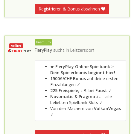
Registrieren & Bonus absahnen
Premium
online
FieryPlay
sucht in
Leitzersdorf
★
FieryPlay Online Spielbank
>
Dein Spielerlebnis beginnt hier!
1500€/CHF Bonus
auf deine ersten
Einzahlungen ✓
225 Freispiele
, z.B. bei
Faust
✓
Novomatic & Pragmatic
– alle
beliebten Spielbank Slots ✓
Von den Machern von
VulkanVegas
✓