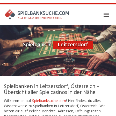
Skip
to
main
Toggl
content
navig
Spielbank in
Leitzersdorf
Spielbanken in Leitzersdorf, Österreich –
Übersicht aller Spielcasinos in der Nähe
Willkommen auf
Spielbanksuche.com
! Hier findest du alles
Wissenswerte zu Spielbanken in Leitzersdorf, Österreich. Wir
bieten dir ausführliche Berichte, Adressen, Öffnungszeiten,