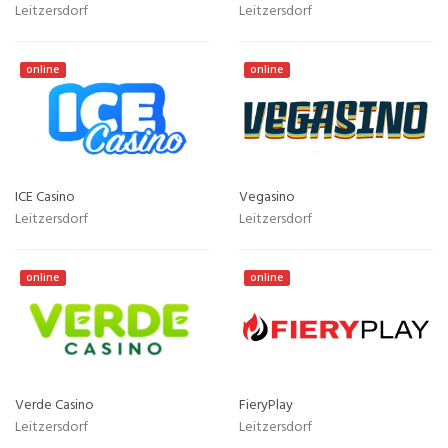
Leitzersdorf
Leitzersdorf
online
online
ICE Casino
Vegasino
Leitzersdorf
Leitzersdorf
online
online
Verde Casino
FieryPlay
Leitzersdorf
Leitzersdorf