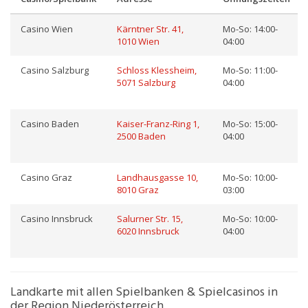
Casino Wien
Kärntner Str. 41,
Mo-So: 14:00-
1010 Wien
04:00
Casino Salzburg
Schloss Klessheim,
Mo-So: 11:00-
5071 Salzburg
04:00
Casino Baden
Kaiser-Franz-Ring 1,
Mo-So: 15:00-
2500 Baden
04:00
Casino Graz
Landhausgasse 10,
Mo-So: 10:00-
8010 Graz
03:00
Casino Innsbruck
Salurner Str. 15,
Mo-So: 10:00-
6020 Innsbruck
04:00
Landkarte mit allen Spielbanken & Spielcasinos in
der Region Niederösterreich