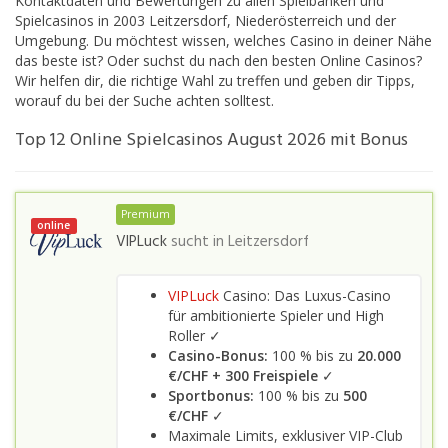
Kontaktdaten und Bewertungen zu allen Spielbanken und
Spielcasinos in 2003 Leitzersdorf, Niederösterreich und der
Umgebung. Du möchtest wissen, welches Casino in deiner Nähe
das beste ist? Oder suchst du nach den besten Online Casinos?
Wir helfen dir, die richtige Wahl zu treffen und geben dir Tipps,
worauf du bei der Suche achten solltest.
Top 12 Online Spielcasinos August 2026 mit Bonus
Premium
online
VIPLuck
sucht in
Leitzersdorf
VIPLuck
Casino: Das Luxus-Casino
für ambitionierte Spieler und High
Roller ✓
Casino-Bonus:
100 % bis zu
20.000
€/CHF + 300 Freispiele
✓
Sportbonus:
100 % bis zu
500
€/CHF
✓
Maximale Limits, exklusiver VIP-Club