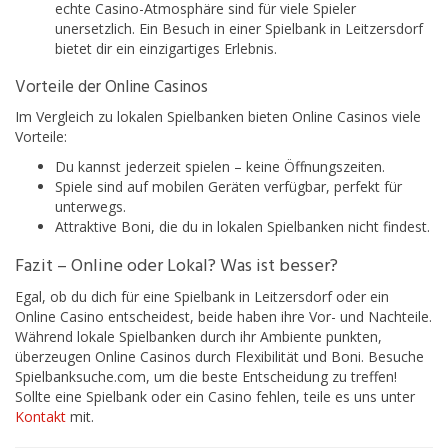
echte Casino-Atmosphäre sind für viele Spieler
unersetzlich. Ein Besuch in einer Spielbank in Leitzersdorf
bietet dir ein einzigartiges Erlebnis.
Vorteile der Online Casinos
Im Vergleich zu lokalen Spielbanken bieten Online Casinos viele
Vorteile:
Du kannst jederzeit spielen – keine Öffnungszeiten.
Spiele sind auf mobilen Geräten verfügbar, perfekt für
unterwegs.
Attraktive Boni, die du in lokalen Spielbanken nicht findest.
Fazit – Online oder Lokal? Was ist besser?
Egal, ob du dich für eine Spielbank in Leitzersdorf oder ein
Online Casino entscheidest, beide haben ihre Vor- und Nachteile.
Während lokale Spielbanken durch ihr Ambiente punkten,
überzeugen Online Casinos durch Flexibilität und Boni. Besuche
Spielbanksuche.com, um die beste Entscheidung zu treffen!
Sollte eine Spielbank oder ein Casino fehlen, teile es uns unter
Kontakt
mit.