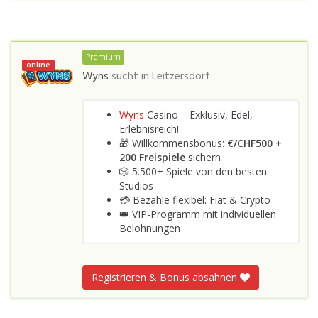
Premium
online
Wyns
sucht in
Leitzersdorf
Wyns
Casino – Exklusiv, Edel,
Erlebnisreich!
🎁 Willkommensbonus:
€/CHF500 +
200 Freispiele
sichern
🎲 5.500+ Spiele von den besten
Studios
💳 Bezahle flexibel: Fiat & Crypto
👑 VIP-Programm mit individuellen
Belohnungen
Registrieren & Bonus absahnen