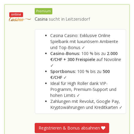
Premium
online
Casina
sucht in
Leitzersdorf
Casina Casino: Exklusive Online
Spielbank mit luxuriösem Ambiente
und Top-Bonus ✓
Casino-Bonus:
100 % bis zu
2.000
€/CHF + 300 Freispiele
auf Novoline
✓
Sportbonus:
100 % bis zu
500
€/CHF
✓
Ideal für High Roller dank VIP-
Programm, Premium-Support und
hohen Limits ✓
Zahlungen mit Revolut, Google Pay,
Kryptowährungen und Kreditkarten ✓
Registrieren & Bonus absahnen