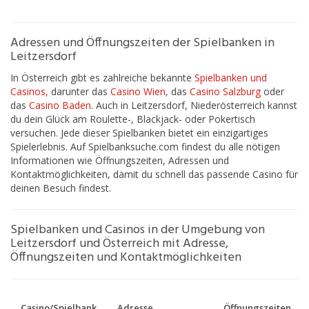
Adressen und Öffnungszeiten der Spielbanken in
Leitzersdorf
In Österreich gibt es zahlreiche bekannte
Spielbanken und
Casinos,
darunter das
Casino Wien
, das
Casino Salzburg
oder
das
Casino Baden
. Auch in Leitzersdorf, Niederösterreich kannst
du dein Glück am Roulette-, Blackjack- oder Pokertisch
versuchen. Jede dieser Spielbanken bietet ein einzigartiges
Spielerlebnis. Auf Spielbanksuche.com findest du alle nötigen
Informationen wie Öffnungszeiten, Adressen und
Kontaktmöglichkeiten, damit du schnell das passende Casino für
deinen Besuch findest.
Spielbanken und Casinos in der Umgebung von
Leitzersdorf und Österreich mit Adresse,
Öffnungszeiten und Kontaktmöglichkeiten
Casino/Spielbank
Adresse
Öffnungszeiten