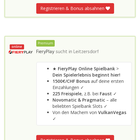
Registrieren & Bonus absahnen
Premium
online
FieryPlay
sucht in
Leitzersdorf
★
FieryPlay Online Spielbank
>
Dein Spielerlebnis beginnt hier!
1500€/CHF Bonus
auf deine ersten
Einzahlungen ✓
225 Freispiele
, z.B. bei
Faust
✓
Novomatic & Pragmatic
– alle
beliebten Spielbank Slots ✓
Von den Machern von
VulkanVegas
✓