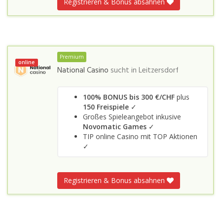
Registrieren & Bonus absahnen
Premium
online
National Casino
sucht in
Leitzersdorf
100% BONUS bis 300 €/CHF
plus
150 Freispiele
✓
Großes Spieleangebot inkusive
Novomatic Games
✓
TIP online Casino mit TOP Aktionen
✓
Registrieren & Bonus absahnen