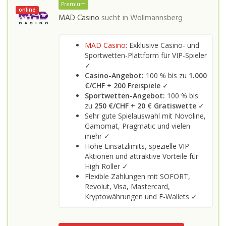
Premium
online
MAD Casino
sucht in
Wollmannsberg
MAD Casino
: Exklusive Casino- und
Sportwetten-Plattform für VIP-Spieler
✓
Casino-Angebot:
100 % bis zu
1.000
€/CHF + 200 Freispiele
✓
Sportwetten-Angebot:
100 % bis
zu
250 €/CHF + 20 € Gratiswette
✓
Sehr gute Spielauswahl mit Novoline,
Gamomat, Pragmatic und vielen
mehr ✓
Hohe Einsatzlimits, spezielle VIP-
Aktionen und attraktive Vorteile für
High Roller ✓
Flexible Zahlungen mit SOFORT,
Revolut, Visa, Mastercard,
Kryptowährungen und E-Wallets ✓