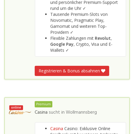
und persönlicher Premium-Support
rund um die Uhr ✓
Tausende Premium-Slots von
Novomatic, Pragmatic Play,
Gamomat und weiteren Top-
Providern ✓
Flexible Zahlungen mit
Revolut
,
Google Pay
, Crypto, Visa und E-
Wallets ✓
Registrieren & Bonus absahnen
Premium
online
Casina
sucht in
Wollmannsberg
Casina
Casino: Exklusive Online