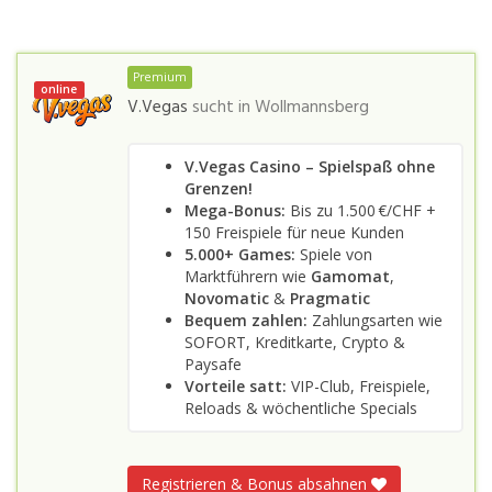
Premium
online
V.Vegas
sucht in
Wollmannsberg
V.Vegas Casino – Spielspaß ohne
Grenzen!
Mega-Bonus:
Bis zu 1.500 €/CHF +
150 Freispiele für neue Kunden
5.000+ Games:
Spiele von
Marktführern wie
Gamomat
,
Novomatic
&
Pragmatic
Bequem zahlen:
Zahlungsarten wie
SOFORT, Kreditkarte, Crypto &
Paysafe
Vorteile satt:
VIP-Club, Freispiele,
Reloads & wöchentliche Specials
Registrieren & Bonus absahnen