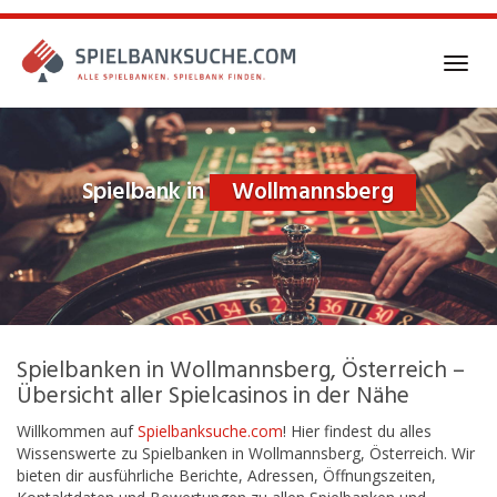
Skip
to
main
Toggl
content
navig
Spielbank in
Wollmannsberg
Spielbanken in Wollmannsberg, Österreich –
Übersicht aller Spielcasinos in der Nähe
Willkommen auf
Spielbanksuche.com
! Hier findest du alles
Wissenswerte zu Spielbanken in Wollmannsberg, Österreich. Wir
bieten dir ausführliche Berichte, Adressen, Öffnungszeiten,