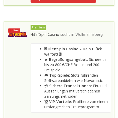
Premium
online
Hit’n’Spin Casino
sucht in
Wollmannsberg
🃏 Hit’n’Spin Casino – Dein Glück
wartet! 🃏
🔥
Begrüßungsangebot:
Sichere dir
bis zu
800 €/CHF
Bonus und 200
Freispiele
🎮
Top-Spiele:
Slots führenden
Softwareanbietern wie Novomatic
💳
Sichere Transaktionen:
Ein- und
Auszahlungen mit verschiedenen
Zahlungsmethoden
🏆
VIP-Vorteile:
Profitiere von einem
umfangreichen Treueprogramm