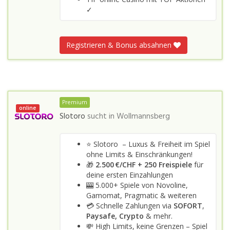
✓
Registrieren & Bonus absahnen
Premium
online
Slotoro
sucht in
Wollmannsberg
⭐ Slotoro – Luxus & Freiheit im Spiel
ohne Limits & Einschränkungen!
🎁
2.500 €/CHF + 250 Freispiele
für
deine ersten Einzahlungen
🎰 5.000+ Spiele von Novoline,
Gamomat, Pragmatic & weiteren
💳 Schnelle Zahlungen via
SOFORT
,
Paysafe, Crypto
& mehr.
💸 High Limits, keine Grenzen – Spiel