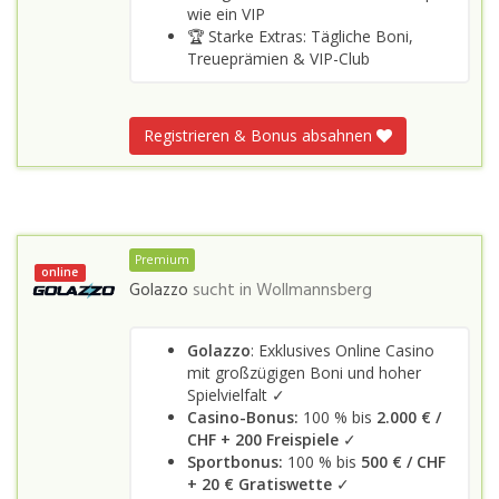
wie ein VIP
🏆 Starke Extras: Tägliche Boni,
Treueprämien & VIP-Club
Registrieren & Bonus absahnen
Premium
online
Golazzo
sucht in
Wollmannsberg
Golazzo
: Exklusives Online Casino
mit großzügigen Boni und hoher
Spielvielfalt ✓
Casino-Bonus:
100 % bis
2.000 € /
CHF + 200 Freispiele
✓
Sportbonus:
100 % bis
500 € / CHF
+ 20 € Gratiswette
✓