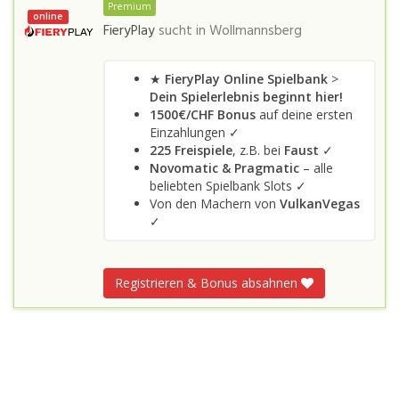
Premium
online
FieryPlay
sucht in
Wollmannsberg
★
FieryPlay Online Spielbank
>
Dein Spielerlebnis beginnt hier!
1500€/CHF Bonus
auf deine ersten
Einzahlungen ✓
225 Freispiele
, z.B. bei
Faust
✓
Novomatic & Pragmatic
– alle
beliebten Spielbank Slots ✓
Von den Machern von
VulkanVegas
✓
Registrieren & Bonus absahnen