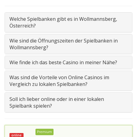
Welche Spielbanken gibt es in Wollmannsberg,
Österreich?
Wie sind die Öffnungszeiten der Spielbanken in
Wollmannsberg?
Wie finde ich das beste Casino in meiner Nähe?
Was sind die Vorteile von Online Casinos im
Vergleich zu lokalen Spielbanken?
Soll ich lieber online oder in einer lokalen
Spielbank spielen?
Premium
online