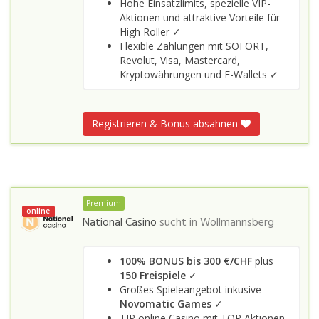
Hohe Einsatzlimits, spezielle VIP-
Aktionen und attraktive Vorteile für
High Roller ✓
Flexible Zahlungen mit SOFORT,
Revolut, Visa, Mastercard,
Kryptowährungen und E-Wallets ✓
Registrieren & Bonus absahnen
Premium
online
National Casino
sucht in
Wollmannsberg
100% BONUS bis 300 €/CHF
plus
150 Freispiele
✓
Großes Spieleangebot inkusive
Novomatic Games
✓
TIP online Casino mit TOP Aktionen