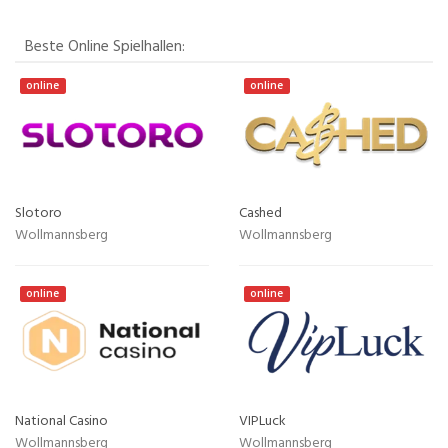
Beste Online Spielhallen:
online
online
Slotoro
Cashed
Wollmannsberg
Wollmannsberg
online
online
National Casino
VIPLuck
Wollmannsberg
Wollmannsberg