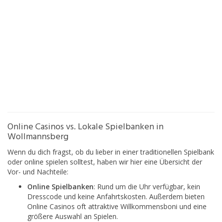
Online Casinos vs. Lokale Spielbanken in
Wollmannsberg
Wenn du dich fragst, ob du lieber in einer traditionellen Spielbank
oder online spielen solltest, haben wir hier eine Übersicht der
Vor- und Nachteile:
Online Spielbanken
: Rund um die Uhr verfügbar, kein
Dresscode und keine Anfahrtskosten. Außerdem bieten
Online Casinos oft attraktive Willkommensboni und eine
größere Auswahl an Spielen.