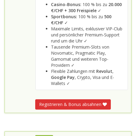
Casino-Bonus:
100 % bis zu
20.000
€/CHF + 300 Freispiele
✓
Sportbonus:
100 % bis zu
500
€/CHF
✓
Maximale Limits, exklusiver VIP-Club
und persönlicher Premium-Support
rund um die Uhr ✓
Tausende Premium-Slots von
Novomatic, Pragmatic Play,
Gamomat und weiteren Top-
Providern ✓
Flexible Zahlungen mit
Revolut
,
Google Pay
, Crypto, Visa und E-
Wallets ✓
Registrieren & Bonus absahnen