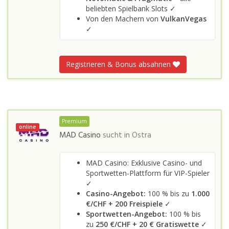
beliebten Spielbank Slots ✓
Von den Machern von
VulkanVegas
✓
Registrieren & Bonus absahnen
Premium
online
MAD Casino
sucht in
Ostra
MAD Casino: Exklusive Casino- und
Sportwetten-Plattform für VIP-Spieler
✓
Casino-Angebot:
100 % bis zu
1.000
€/CHF + 200 Freispiele
✓
Sportwetten-Angebot:
100 % bis
zu
250 €/CHF + 20 € Gratiswette
✓