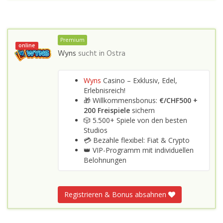
Premium
online
Wyns
sucht in
Ostra
Wyns
Casino – Exklusiv, Edel,
Erlebnisreich!
🎁 Willkommensbonus:
€/CHF500 +
200 Freispiele
sichern
🎲 5.500+ Spiele von den besten
Studios
💳 Bezahle flexibel: Fiat & Crypto
👑 VIP-Programm mit individuellen
Belohnungen
Registrieren & Bonus absahnen