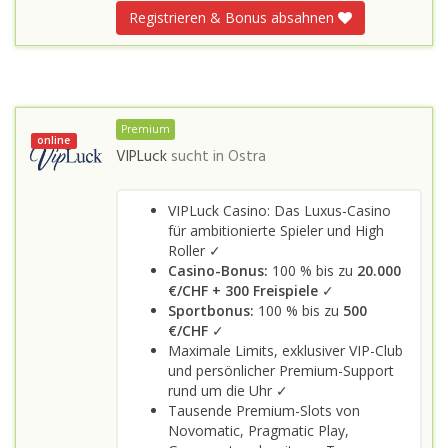
Registrieren & Bonus absahnen
Premium
online
VIPLuck
sucht in
Ostra
VIPLuck Casino: Das Luxus-Casino
für ambitionierte Spieler und High
Roller ✓
Casino-Bonus:
100 % bis zu
20.000
€/CHF + 300 Freispiele
✓
Sportbonus:
100 % bis zu
500
€/CHF
✓
Maximale Limits, exklusiver VIP-Club
und persönlicher Premium-Support
rund um die Uhr ✓
Tausende Premium-Slots von
Novomatic, Pragmatic Play,