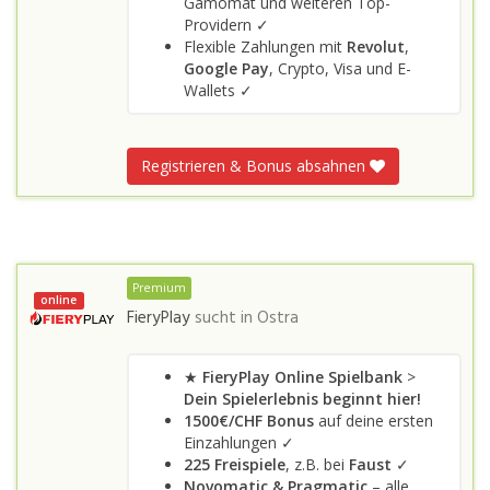
Gamomat und weiteren Top-
Providern ✓
Flexible Zahlungen mit
Revolut
,
Google Pay
, Crypto, Visa und E-
Wallets ✓
Registrieren & Bonus absahnen
Premium
online
FieryPlay
sucht in
Ostra
★
FieryPlay Online Spielbank
>
Dein Spielerlebnis beginnt hier!
1500€/CHF Bonus
auf deine ersten
Einzahlungen ✓
225 Freispiele
, z.B. bei
Faust
✓
Novomatic & Pragmatic
– alle