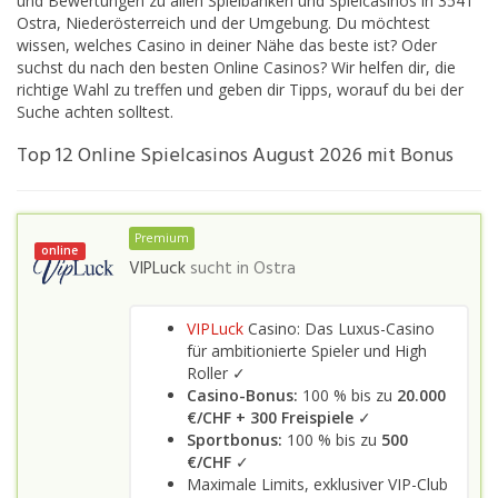
und Bewertungen zu allen Spielbanken und Spielcasinos in 3541
Ostra, Niederösterreich und der Umgebung. Du möchtest
wissen, welches Casino in deiner Nähe das beste ist? Oder
suchst du nach den besten Online Casinos? Wir helfen dir, die
richtige Wahl zu treffen und geben dir Tipps, worauf du bei der
Suche achten solltest.
Top 12 Online Spielcasinos August 2026 mit Bonus
Premium
online
VIPLuck
sucht in
Ostra
VIPLuck
Casino: Das Luxus-Casino
für ambitionierte Spieler und High
Roller ✓
Casino-Bonus:
100 % bis zu
20.000
€/CHF + 300 Freispiele
✓
Sportbonus:
100 % bis zu
500
€/CHF
✓
Maximale Limits, exklusiver VIP-Club