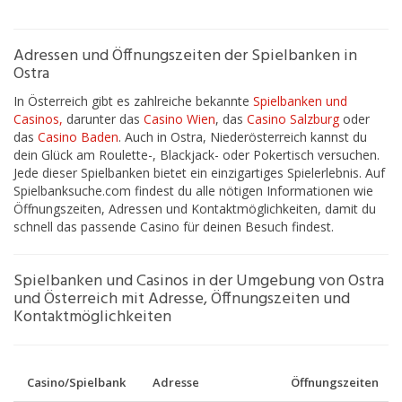
Adressen und Öffnungszeiten der Spielbanken in
Ostra
In Österreich gibt es zahlreiche bekannte
Spielbanken und
Casinos,
darunter das
Casino Wien
, das
Casino Salzburg
oder
das
Casino Baden
. Auch in Ostra, Niederösterreich kannst du
dein Glück am Roulette-, Blackjack- oder Pokertisch versuchen.
Jede dieser Spielbanken bietet ein einzigartiges Spielerlebnis. Auf
Spielbanksuche.com findest du alle nötigen Informationen wie
Öffnungszeiten, Adressen und Kontaktmöglichkeiten, damit du
schnell das passende Casino für deinen Besuch findest.
Spielbanken und Casinos in der Umgebung von Ostra
und Österreich mit Adresse, Öffnungszeiten und
Kontaktmöglichkeiten
Casino/Spielbank
Adresse
Öffnungszeiten