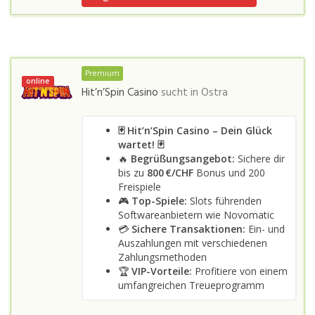
Premium
online
Hit’n’Spin Casino
sucht in
Ostra
🃏 Hit’n’Spin Casino – Dein Glück
wartet! 🃏
🔥
Begrüßungsangebot:
Sichere dir
bis zu
800 €/CHF
Bonus und 200
Freispiele
🎮
Top-Spiele:
Slots führenden
Softwareanbietern wie Novomatic
💳
Sichere Transaktionen:
Ein- und
Auszahlungen mit verschiedenen
Zahlungsmethoden
🏆
VIP-Vorteile:
Profitiere von einem
umfangreichen Treueprogramm