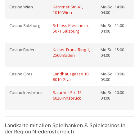
Casino Wien
Kärntner Str. 41,
Mo-So: 14:00-
1010 Wien
04:00
Casino Salzburg
Schloss Klessheim,
Mo-So: 11:00-
5071 Salzburg
04:00
Casino Baden
Kaiser-Franz-Ring 1,
Mo-So: 15:00-
2500 Baden
04:00
Casino Graz
Landhausgasse 10,
Mo-So: 10:00-
8010 Graz
03:00
Casino Innsbruck
Salurner Str. 15,
Mo-So: 10:00-
6020 Innsbruck
04:00
Landkarte mit allen Spielbanken & Spielcasinos in
der Region Niederösterreich