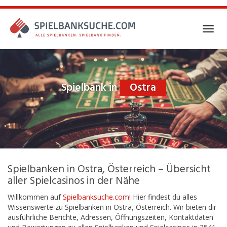
Skip
to
main
Toggl
content
navig
Spielbank in
Ostra
Spielbanken in Ostra, Österreich – Übersicht
aller Spielcasinos in der Nähe
Willkommen auf
Spielbanksuche.com
! Hier findest du alles
Wissenswerte zu Spielbanken in Ostra, Österreich. Wir bieten dir
ausführliche Berichte, Adressen, Öffnungszeiten, Kontaktdaten