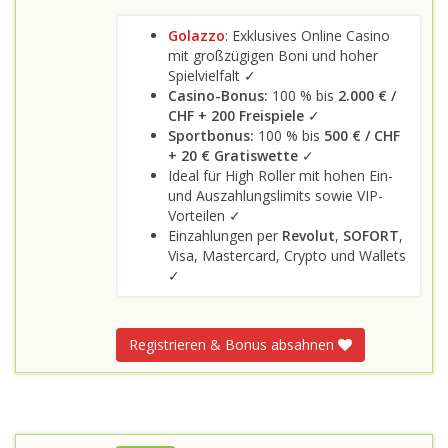
Golazzo
: Exklusives Online Casino
mit großzügigen Boni und hoher
Spielvielfalt ✓
Casino-Bonus:
100 % bis
2.000 € /
CHF + 200 Freispiele
✓
Sportbonus:
100 % bis
500 € / CHF
+ 20 € Gratiswette
✓
Ideal für High Roller mit hohen Ein-
und Auszahlungslimits sowie VIP-
Vorteilen ✓
Einzahlungen per
Revolut
,
SOFORT
,
Visa, Mastercard, Crypto und Wallets
✓
Registrieren & Bonus absahnen