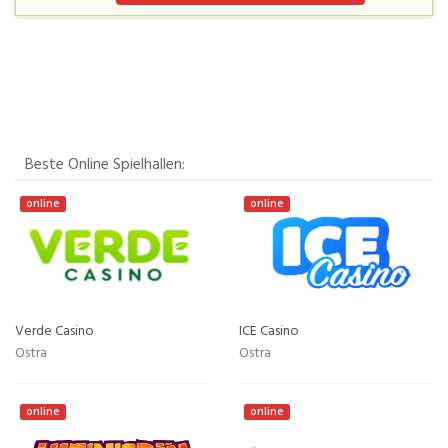
Beste Online Spielhallen:
online
online
Verde Casino
ICE Casino
Ostra
Ostra
online
online