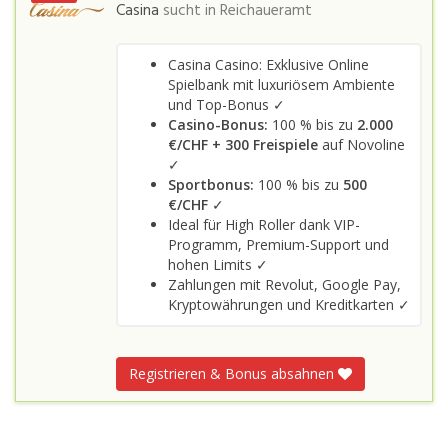
Casina
sucht in
Reichaueramt
Casina Casino: Exklusive Online
Spielbank mit luxuriösem Ambiente
und Top-Bonus ✓
Casino-Bonus:
100 % bis zu
2.000
€/CHF + 300 Freispiele
auf Novoline
✓
Sportbonus:
100 % bis zu
500
€/CHF
✓
Ideal für High Roller dank VIP-
Programm, Premium-Support und
hohen Limits ✓
Zahlungen mit Revolut, Google Pay,
Kryptowährungen und Kreditkarten ✓
Registrieren & Bonus absahnen