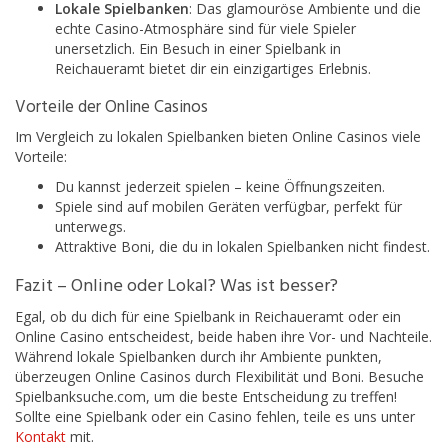
Lokale Spielbanken
: Das glamouröse Ambiente und die
echte Casino-Atmosphäre sind für viele Spieler
unersetzlich. Ein Besuch in einer Spielbank in
Reichaueramt bietet dir ein einzigartiges Erlebnis.
Vorteile der Online Casinos
Im Vergleich zu lokalen Spielbanken bieten Online Casinos viele
Vorteile:
Du kannst jederzeit spielen – keine Öffnungszeiten.
Spiele sind auf mobilen Geräten verfügbar, perfekt für
unterwegs.
Attraktive Boni, die du in lokalen Spielbanken nicht findest.
Fazit – Online oder Lokal? Was ist besser?
Egal, ob du dich für eine Spielbank in Reichaueramt oder ein
Online Casino entscheidest, beide haben ihre Vor- und Nachteile.
Während lokale Spielbanken durch ihr Ambiente punkten,
überzeugen Online Casinos durch Flexibilität und Boni. Besuche
Spielbanksuche.com, um die beste Entscheidung zu treffen!
Sollte eine Spielbank oder ein Casino fehlen, teile es uns unter
Kontakt
mit.