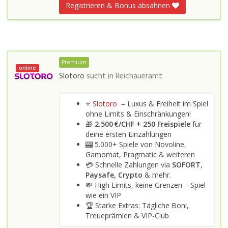
Registrieren & Bonus absahnen
Premium
online
Slotoro
sucht in
Reichaueramt
⭐
Slotoro
– Luxus & Freiheit im Spiel
ohne Limits & Einschränkungen!
🎁
2.500 €/CHF + 250 Freispiele
für
deine ersten Einzahlungen
🎰 5.000+ Spiele von Novoline,
Gamomat, Pragmatic & weiteren
💳 Schnelle Zahlungen via
SOFORT
,
Paysafe, Crypto
& mehr.
💸 High Limits, keine Grenzen – Spiel
wie ein VIP
🏆 Starke Extras: Tägliche Boni,
Treueprämien & VIP-Club