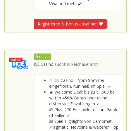
Visa
und mehr ✔️
Registrieren & Bonus absahnen
Premium
online
ICE Casino
sucht in
Reichaueramt
⭐ ICE Casino – Vom Sommer
eingefroren, nun heiß im Spiel! ⭐
🔥 Welcome Deal: bis zu €1.500 bei
satten 450% Bonus über deine
ersten vier Einzahlungen ✓
🎁 Plus: 270 Freispiele u. a. auf Book
of Fallen ✓
🎰 Spiel‑Highlights von Gamomat,
Pragmatic, Novoline & weiteren Top