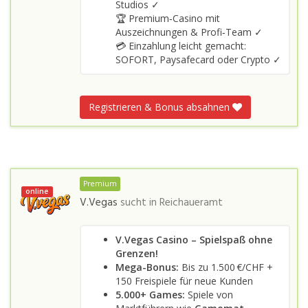
Studios ✓
🏆 Premium‑Casino mit
Auszeichnungen & Profi‑Team ✓
💳 Einzahlung leicht gemacht:
SOFORT, Paysafecard oder Crypto ✓
Registrieren & Bonus absahnen
Premium
online
V.Vegas
sucht in
Reichaueramt
V.Vegas Casino – Spielspaß ohne
Grenzen!
Mega-Bonus:
Bis zu 1.500 €/CHF +
150 Freispiele für neue Kunden
5.000+ Games:
Spiele von