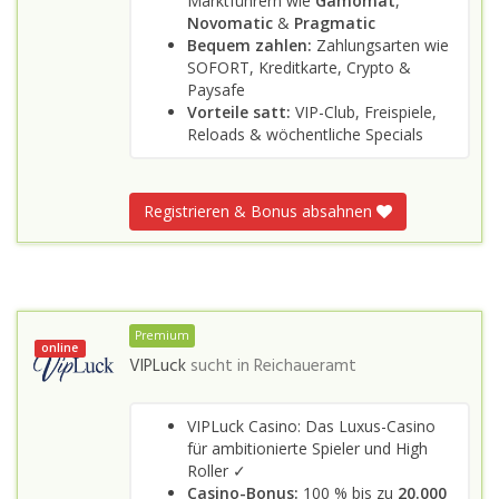
Marktführern wie
Gamomat
,
Novomatic
&
Pragmatic
Bequem zahlen:
Zahlungsarten wie
SOFORT, Kreditkarte, Crypto &
Paysafe
Vorteile satt:
VIP-Club, Freispiele,
Reloads & wöchentliche Specials
Registrieren & Bonus absahnen
Premium
online
VIPLuck
sucht in
Reichaueramt
VIPLuck Casino: Das Luxus-Casino
für ambitionierte Spieler und High
Roller ✓
Casino-Bonus:
100 % bis zu
20.000