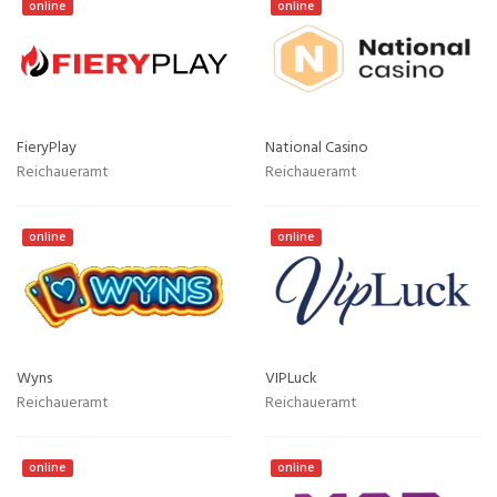
online
online
FieryPlay
National Casino
Reichaueramt
Reichaueramt
online
online
Wyns
VIPLuck
Reichaueramt
Reichaueramt
online
online