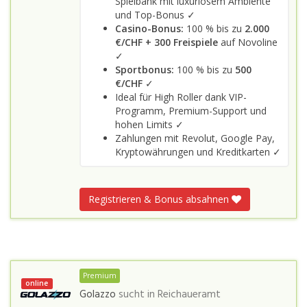
Spielbank mit luxuriösem Ambiente
und Top-Bonus ✓
Casino-Bonus:
100 % bis zu
2.000
€/CHF + 300 Freispiele
auf Novoline
✓
Sportbonus:
100 % bis zu
500
€/CHF
✓
Ideal für High Roller dank VIP-
Programm, Premium-Support und
hohen Limits ✓
Zahlungen mit Revolut, Google Pay,
Kryptowährungen und Kreditkarten ✓
Registrieren & Bonus absahnen
Premium
online
Golazzo
sucht in
Reichaueramt