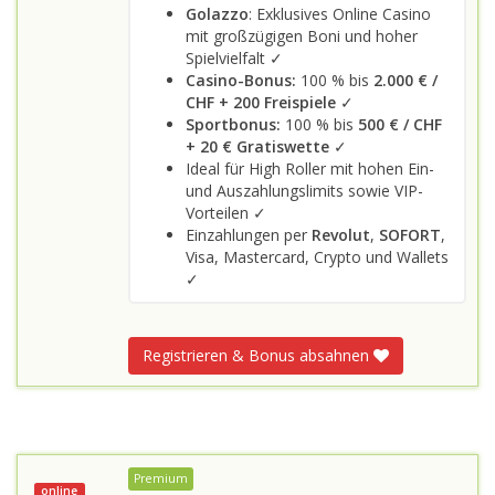
Golazzo
: Exklusives Online Casino
mit großzügigen Boni und hoher
Spielvielfalt ✓
Casino-Bonus:
100 % bis
2.000 € /
CHF + 200 Freispiele
✓
Sportbonus:
100 % bis
500 € / CHF
+ 20 € Gratiswette
✓
Ideal für High Roller mit hohen Ein-
und Auszahlungslimits sowie VIP-
Vorteilen ✓
Einzahlungen per
Revolut
,
SOFORT
,
Visa, Mastercard, Crypto und Wallets
✓
Registrieren & Bonus absahnen
Premium
online