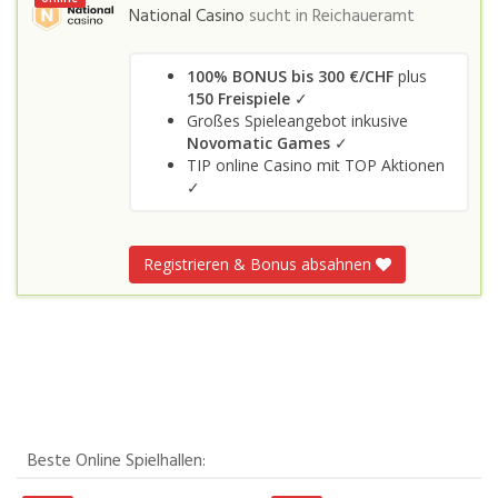
National Casino
sucht in
Reichaueramt
100% BONUS bis 300 €/CHF
plus
150 Freispiele
✓
Großes Spieleangebot inkusive
Novomatic Games
✓
TIP online Casino mit TOP Aktionen
✓
Registrieren & Bonus absahnen
Beste Online Spielhallen: