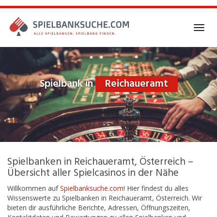
Skip
to
main
Toggl
content
navig
Spielbank in
Reichaueramt
Spielbanken in Reichaueramt, Österreich –
Übersicht aller Spielcasinos in der Nähe
Willkommen auf
Spielbanksuche.com
! Hier findest du alles
Wissenswerte zu Spielbanken in Reichaueramt, Österreich. Wir
bieten dir ausführliche Berichte, Adressen, Öffnungszeiten,