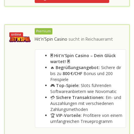
Premium
online
Hit’n’Spin Casino
sucht in
Reichaueramt
🃏 Hit’n’Spin Casino – Dein Glück
wartet! 🃏
🔥
Begrüßungsangebot:
Sichere dir
bis zu
800 €/CHF
Bonus und 200
Freispiele
🎮
Top-Spiele:
Slots führenden
Softwareanbietern wie Novomatic
💳
Sichere Transaktionen:
Ein- und
Auszahlungen mit verschiedenen
Zahlungsmethoden
🏆
VIP-Vorteile:
Profitiere von einem
umfangreichen Treueprogramm