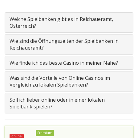
Welche Spielbanken gibt es in Reichaueramt,
Österreich?
Wie sind die Öffnungszeiten der Spielbanken in
Reichaueramt?
Wie finde ich das beste Casino in meiner Nähe?
Was sind die Vorteile von Online Casinos im
Vergleich zu lokalen Spielbanken?
Soll ich lieber online oder in einer lokalen
Spielbank spielen?
Premium
online