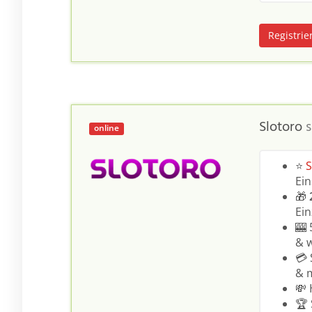
Registri
Slotoro
s
online
⭐
S
Ei
🎁
Ei
🎰 
& 
💳 
& 
💸 
🏆 