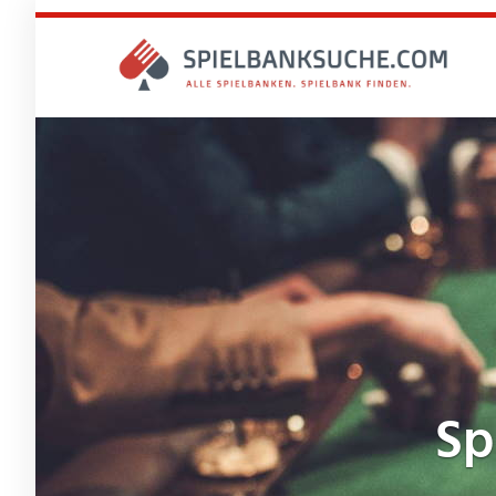
Skip
to
main
content
Sp