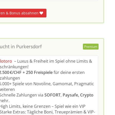
eren & Bonus absahnen
ucht in
Purkersdorf
Premium
lotoro
– Luxus & Freiheit im Spiel ohne Limits &
nschränkungen!
2.500 €/CHF + 250 Freispiele
für deine ersten
nzahlungen
5.000+ Spiele von Novoline, Gamomat, Pragmatic
weiteren
Schnelle Zahlungen via
SOFORT
,
Paysafe, Crypto
mehr.
High Limits, keine Grenzen – Spiel wie ein VIP
Starke Extras: Tägliche Boni, Treueprämien & VIP-