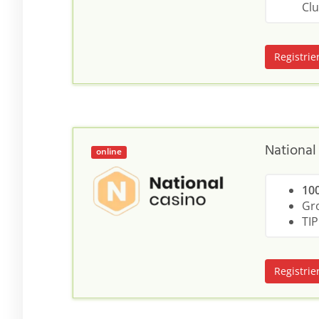
Cl
Registri
National
online
10
Gr
TIP
Registri