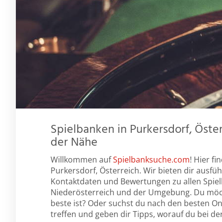
Spielbanken in Purkersdorf, Österr
der Nähe
Willkommen auf
Spielbanksuche.com
! Hier f
Purkersdorf, Österreich. Wir bieten dir ausfü
Kontaktdaten und Bewertungen zu allen Spiel
Niederösterreich und der Umgebung. Du möch
beste ist? Oder suchst du nach den besten Onli
treffen und geben dir Tipps, worauf du bei der