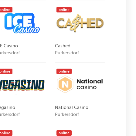
online
online
CE Casino
Cashed
urkersdorf
Purkersdorf
online
online
egasino
National Casino
urkersdorf
Purkersdorf
online
online