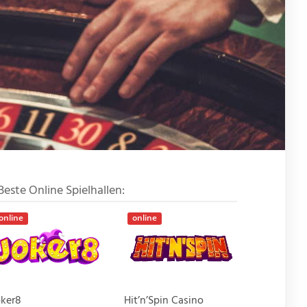
Beste Online Spielhallen:
online
online
oker8
Hit’n’Spin Casino