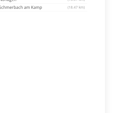
Schmerbach am Kamp
(18.47 km)