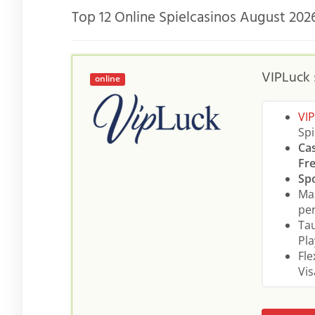
Top 12 Online Spielcasinos August 202
VIPLuck
online
VI
Spi
Ca
Fre
Sp
Max
pe
Ta
Pl
Fle
Vis