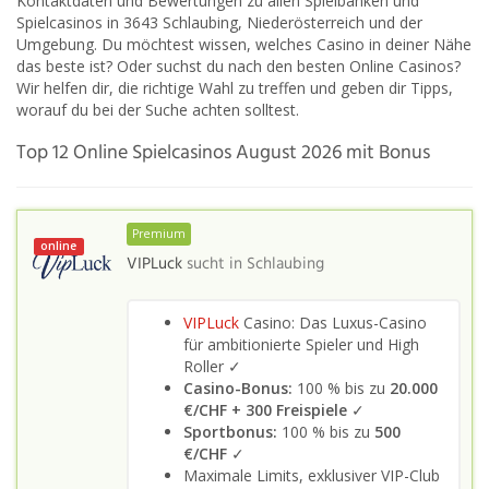
Kontaktdaten und Bewertungen zu allen Spielbanken und
Spielcasinos in 3643 Schlaubing, Niederösterreich und der
Umgebung. Du möchtest wissen, welches Casino in deiner Nähe
das beste ist? Oder suchst du nach den besten Online Casinos?
Wir helfen dir, die richtige Wahl zu treffen und geben dir Tipps,
worauf du bei der Suche achten solltest.
Top 12 Online Spielcasinos August 2026 mit Bonus
Premium
online
VIPLuck
sucht in
Schlaubing
VIPLuck
Casino: Das Luxus-Casino
für ambitionierte Spieler und High
Roller ✓
Casino-Bonus:
100 % bis zu
20.000
€/CHF + 300 Freispiele
✓
Sportbonus:
100 % bis zu
500
€/CHF
✓
Maximale Limits, exklusiver VIP-Club