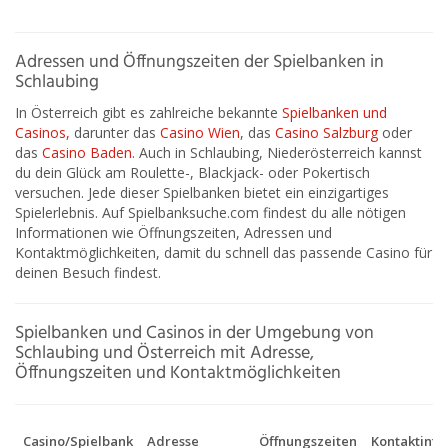
Adressen und Öffnungszeiten der Spielbanken in
Schlaubing
In Österreich gibt es zahlreiche bekannte
Spielbanken und
Casinos,
darunter das
Casino Wien
, das
Casino Salzburg
oder
das
Casino Baden
. Auch in Schlaubing, Niederösterreich kannst
du dein Glück am Roulette-, Blackjack- oder Pokertisch
versuchen. Jede dieser Spielbanken bietet ein einzigartiges
Spielerlebnis. Auf Spielbanksuche.com findest du alle nötigen
Informationen wie Öffnungszeiten, Adressen und
Kontaktmöglichkeiten, damit du schnell das passende Casino für
deinen Besuch findest.
Spielbanken und Casinos in der Umgebung von
Schlaubing und Österreich mit Adresse,
Öffnungszeiten und Kontaktmöglichkeiten
Casino/Spielbank
Adresse
Öffnungszeiten
Kontaktinf