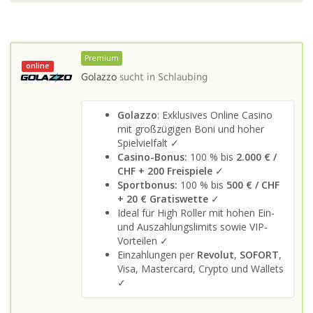
Premium
online
Golazzo
sucht in
Schlaubing
Golazzo
: Exklusives Online Casino
mit großzügigen Boni und hoher
Spielvielfalt ✓
Casino-Bonus:
100 % bis
2.000 € /
CHF + 200 Freispiele
✓
Sportbonus:
100 % bis
500 € / CHF
+ 20 € Gratiswette
✓
Ideal für High Roller mit hohen Ein-
und Auszahlungslimits sowie VIP-
Vorteilen ✓
Einzahlungen per
Revolut
,
SOFORT
,
Visa, Mastercard, Crypto und Wallets
✓