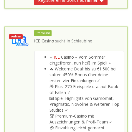
Registrieren & Bonus absahnen
Premium
online
ICE Casino
sucht in
Schlaubing
⭐
ICE
Casino – Vom Sommer
eingefroren, nun heiß im Spiel! ⭐
🔥 Welcome Deal: bis zu €1.500 bei
satten 450% Bonus über deine
ersten vier Einzahlungen ✓
🎁 Plus: 270 Freispiele u. a. auf Book
of Fallen ✓
🎰 Spiel‑Highlights von Gamomat,
Pragmatic, Novoline & weiteren Top
Studios ✓
🏆 Premium‑Casino mit
Auszeichnungen & Profi‑Team ✓
💳 Einzahlung leicht gemacht: