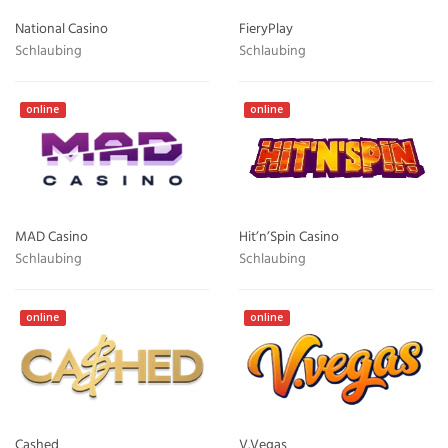
National Casino
FieryPlay
Schlaubing
Schlaubing
online
online
MAD Casino
Hit’n’Spin Casino
Schlaubing
Schlaubing
online
online
Cashed
V.Vegas