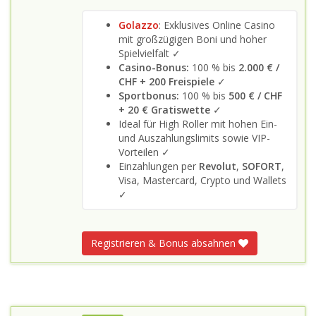
Golazzo
: Exklusives Online Casino
mit großzügigen Boni und hoher
Spielvielfalt ✓
Casino-Bonus:
100 % bis
2.000 € /
CHF + 200 Freispiele
✓
Sportbonus:
100 % bis
500 € / CHF
+ 20 € Gratiswette
✓
Ideal für High Roller mit hohen Ein-
und Auszahlungslimits sowie VIP-
Vorteilen ✓
Einzahlungen per
Revolut
,
SOFORT
,
Visa, Mastercard, Crypto und Wallets
✓
Registrieren & Bonus absahnen