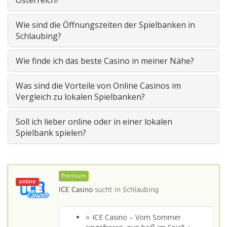
Österreich?
Wie sind die Öffnungszeiten der Spielbanken in
Schlaubing?
Wie finde ich das beste Casino in meiner Nähe?
Was sind die Vorteile von Online Casinos im
Vergleich zu lokalen Spielbanken?
Soll ich lieber online oder in einer lokalen
Spielbank spielen?
Premium
online
ICE Casino
sucht in
Schlaubing
⭐ ICE Casino – Vom Sommer