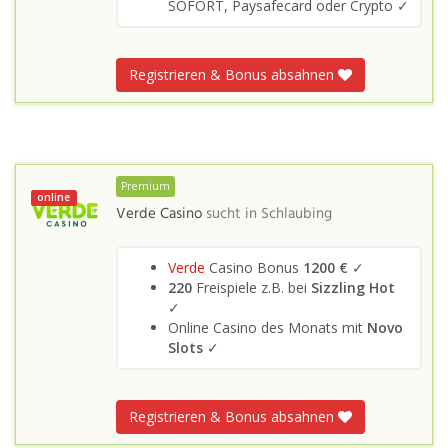
SOFORT, Paysafecard oder Crypto ✓
Registrieren & Bonus absahnen
Premium
online
Verde Casino
sucht in
Schlaubing
Verde
Casino Bonus
1200 €
✓
220
Freispiele z.B. bei
Sizzling Hot
✓
Online Casino des Monats mit
Novo
Slots
✓
Registrieren & Bonus absahnen