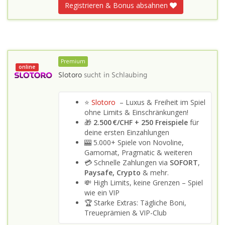
Registrieren & Bonus absahnen
Premium
online
Slotoro
sucht in
Schlaubing
⭐
Slotoro
– Luxus & Freiheit im Spiel
ohne Limits & Einschränkungen!
🎁
2.500 €/CHF + 250 Freispiele
für
deine ersten Einzahlungen
🎰 5.000+ Spiele von Novoline,
Gamomat, Pragmatic & weiteren
💳 Schnelle Zahlungen via
SOFORT
,
Paysafe, Crypto
& mehr.
💸 High Limits, keine Grenzen – Spiel
wie ein VIP
🏆 Starke Extras: Tägliche Boni,
Treueprämien & VIP-Club