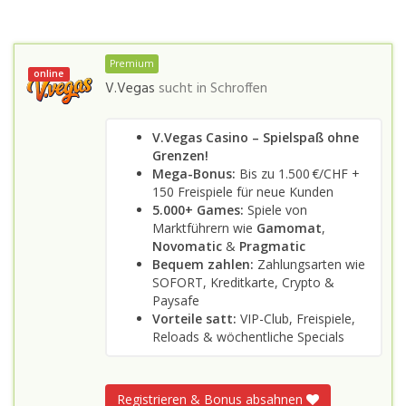
Premium
online
V.Vegas
sucht in
Schroffen
V.Vegas Casino – Spielspaß ohne
Grenzen!
Mega-Bonus:
Bis zu 1.500 €/CHF +
150 Freispiele für neue Kunden
5.000+ Games:
Spiele von
Marktführern wie
Gamomat
,
Novomatic
&
Pragmatic
Bequem zahlen:
Zahlungsarten wie
SOFORT, Kreditkarte, Crypto &
Paysafe
Vorteile satt:
VIP-Club, Freispiele,
Reloads & wöchentliche Specials
Registrieren & Bonus absahnen