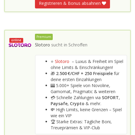
Registrieren & Bonus absahnen
Premium
online
Slotoro
sucht in
Schroffen
⭐
Slotoro
– Luxus & Freiheit im Spiel
ohne Limits & Einschränkungen!
🎁
2.500 €/CHF + 250 Freispiele
für
deine ersten Einzahlungen
🎰 5.000+ Spiele von Novoline,
Gamomat, Pragmatic & weiteren
💳 Schnelle Zahlungen via
SOFORT
,
Paysafe, Crypto
& mehr.
💸 High Limits, keine Grenzen – Spiel
wie ein VIP
🏆 Starke Extras: Tägliche Boni,
Treueprämien & VIP-Club