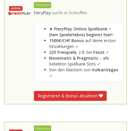
Premium
online
FieryPlay
sucht in
Schroffen
★
FieryPlay Online Spielbank
>
Dein Spielerlebnis beginnt hier!
1500€/CHF Bonus
auf deine ersten
Einzahlungen ✓
225 Freispiele
, z.B. bei
Faust
✓
Novomatic & Pragmatic
– alle
beliebten Spielbank Slots ✓
Von den Machern von
VulkanVegas
✓
Registrieren & Bonus absahnen
Premium