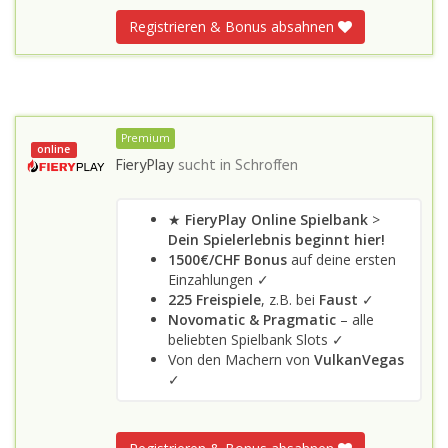
Registrieren & Bonus absahnen
Premium
online
FieryPlay
sucht in
Schroffen
★
FieryPlay Online Spielbank
>
Dein Spielerlebnis beginnt hier!
1500€/CHF Bonus
auf deine ersten
Einzahlungen ✓
225 Freispiele
, z.B. bei
Faust
✓
Novomatic & Pragmatic
– alle
beliebten Spielbank Slots ✓
Von den Machern von
VulkanVegas
✓