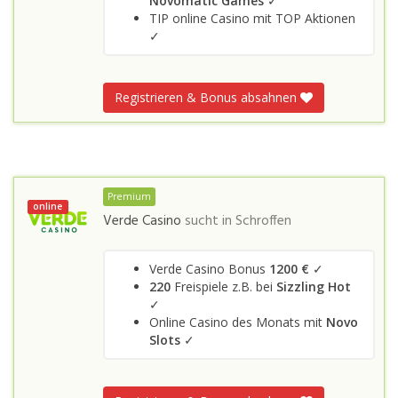
Novomatic Games
✓
TIP online Casino mit TOP Aktionen
✓
Registrieren & Bonus absahnen
Premium
online
Verde Casino
sucht in
Schroffen
Verde Casino Bonus
1200 €
✓
220
Freispiele z.B. bei
Sizzling Hot
✓
Online Casino des Monats mit
Novo
Slots
✓