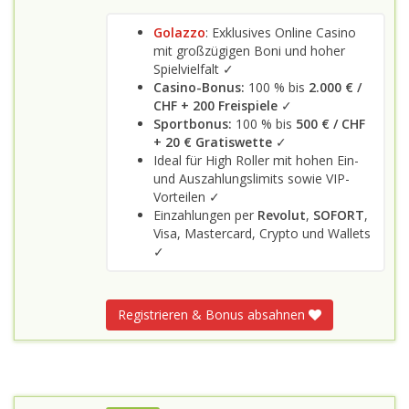
Golazzo
: Exklusives Online Casino
mit großzügigen Boni und hoher
Spielvielfalt ✓
Casino-Bonus:
100 % bis
2.000 € /
CHF + 200 Freispiele
✓
Sportbonus:
100 % bis
500 € / CHF
+ 20 € Gratiswette
✓
Ideal für High Roller mit hohen Ein-
und Auszahlungslimits sowie VIP-
Vorteilen ✓
Einzahlungen per
Revolut
,
SOFORT
,
Visa, Mastercard, Crypto und Wallets
✓
Registrieren & Bonus absahnen