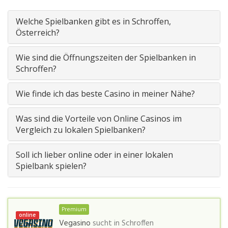
Welche Spielbanken gibt es in Schroffen,
Österreich?
Wie sind die Öffnungszeiten der Spielbanken in
Schroffen?
Wie finde ich das beste Casino in meiner Nähe?
Was sind die Vorteile von Online Casinos im
Vergleich zu lokalen Spielbanken?
Soll ich lieber online oder in einer lokalen
Spielbank spielen?
Premium
online
Vegasino
sucht in
Schroffen