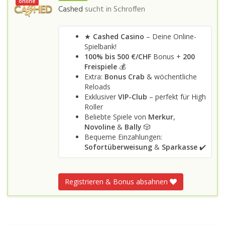
online
Cashed
sucht in
Schroffen
★
Cashed Casino
– Deine Online-
Spielbank!
100% bis 500 €/CHF
Bonus +
200
Freispiele
💰
Extra:
Bonus Crab
& wöchentliche
Reloads
Exklusiver
VIP-Club
– perfekt für High
Roller
Beliebte Spiele von
Merkur
,
Novoline
&
Bally
🎲
Bequeme Einzahlungen:
Sofortüberweisung
&
Sparkasse
✔️
Registrieren & Bonus absahnen