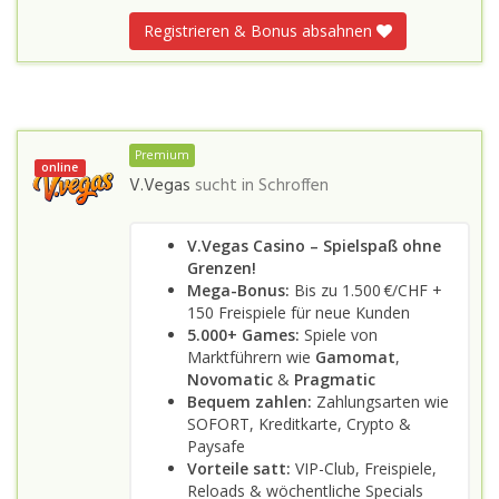
Registrieren & Bonus absahnen
Premium
online
V.Vegas
sucht in
Schroffen
V.Vegas Casino – Spielspaß ohne
Grenzen!
Mega-Bonus:
Bis zu 1.500 €/CHF +
150 Freispiele für neue Kunden
5.000+ Games:
Spiele von
Marktführern wie
Gamomat
,
Novomatic
&
Pragmatic
Bequem zahlen:
Zahlungsarten wie
SOFORT, Kreditkarte, Crypto &
Paysafe
Vorteile satt:
VIP-Club, Freispiele,
Reloads & wöchentliche Specials