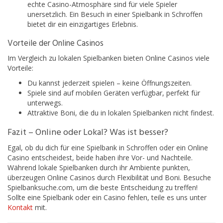
echte Casino-Atmosphäre sind für viele Spieler
unersetzlich. Ein Besuch in einer Spielbank in Schroffen
bietet dir ein einzigartiges Erlebnis.
Vorteile der Online Casinos
Im Vergleich zu lokalen Spielbanken bieten Online Casinos viele
Vorteile:
Du kannst jederzeit spielen – keine Öffnungszeiten.
Spiele sind auf mobilen Geräten verfügbar, perfekt für
unterwegs.
Attraktive Boni, die du in lokalen Spielbanken nicht findest.
Fazit – Online oder Lokal? Was ist besser?
Egal, ob du dich für eine Spielbank in Schroffen oder ein Online
Casino entscheidest, beide haben ihre Vor- und Nachteile.
Während lokale Spielbanken durch ihr Ambiente punkten,
überzeugen Online Casinos durch Flexibilität und Boni. Besuche
Spielbanksuche.com, um die beste Entscheidung zu treffen!
Sollte eine Spielbank oder ein Casino fehlen, teile es uns unter
Kontakt
mit.