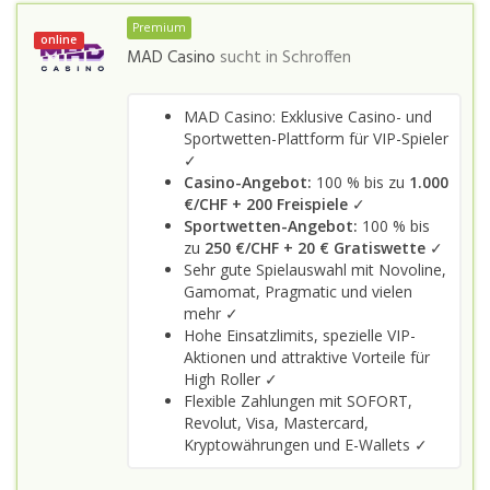
Premium
online
MAD Casino
sucht in
Schroffen
MAD Casino: Exklusive Casino- und
Sportwetten-Plattform für VIP-Spieler
✓
Casino-Angebot:
100 % bis zu
1.000
€/CHF + 200 Freispiele
✓
Sportwetten-Angebot:
100 % bis
zu
250 €/CHF + 20 € Gratiswette
✓
Sehr gute Spielauswahl mit Novoline,
Gamomat, Pragmatic und vielen
mehr ✓
Hohe Einsatzlimits, spezielle VIP-
Aktionen und attraktive Vorteile für
High Roller ✓
Flexible Zahlungen mit SOFORT,
Revolut, Visa, Mastercard,
Kryptowährungen und E-Wallets ✓