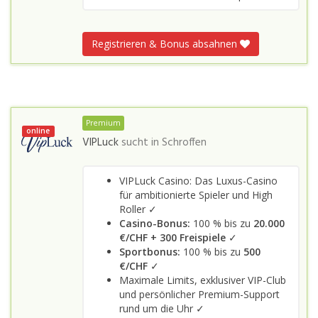
Registrieren & Bonus absahnen
Premium
online
VIPLuck
sucht in
Schroffen
VIPLuck Casino: Das Luxus-Casino
für ambitionierte Spieler und High
Roller ✓
Casino-Bonus:
100 % bis zu
20.000
€/CHF + 300 Freispiele
✓
Sportbonus:
100 % bis zu
500
€/CHF
✓
Maximale Limits, exklusiver VIP-Club
und persönlicher Premium-Support
rund um die Uhr ✓