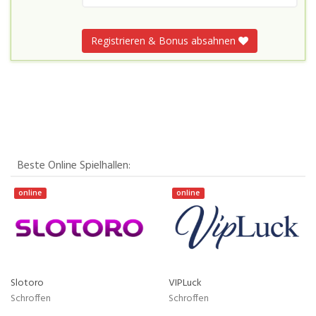
Registrieren & Bonus absahnen
Beste Online Spielhallen:
online
online
Slotoro
VIPLuck
Schroffen
Schroffen