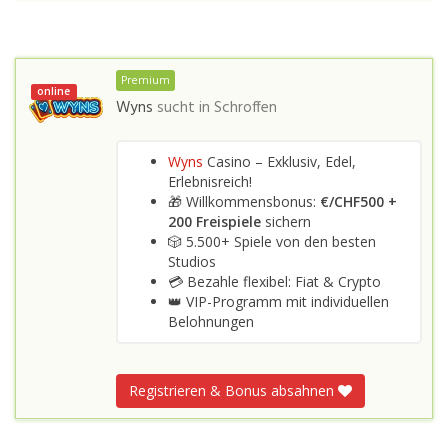
Premium
online
Wyns
sucht in
Schroffen
Wyns
Casino – Exklusiv, Edel,
Erlebnisreich!
🎁 Willkommensbonus:
€/CHF500 +
200 Freispiele
sichern
🎲 5.500+ Spiele von den besten
Studios
💳 Bezahle flexibel: Fiat & Crypto
👑 VIP-Programm mit individuellen
Belohnungen
Registrieren & Bonus absahnen