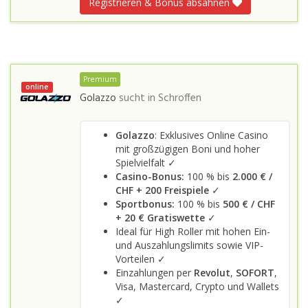
Registrieren & Bonus absahnen
Premium
online
Golazzo
sucht in
Schroffen
Golazzo
: Exklusives Online Casino
mit großzügigen Boni und hoher
Spielvielfalt ✓
Casino-Bonus:
100 % bis
2.000 € /
CHF + 200 Freispiele
✓
Sportbonus:
100 % bis
500 € / CHF
+ 20 € Gratiswette
✓
Ideal für High Roller mit hohen Ein-
und Auszahlungslimits sowie VIP-
Vorteilen ✓
Einzahlungen per
Revolut
,
SOFORT
,
Visa, Mastercard, Crypto und Wallets
✓