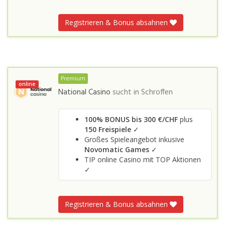
Registrieren & Bonus absahnen
Premium
online
National Casino
sucht in
Schroffen
100% BONUS bis 300 €/CHF
plus
150 Freispiele
✓
Großes Spieleangebot inkusive
Novomatic Games
✓
TIP online Casino mit TOP Aktionen
✓
Registrieren & Bonus absahnen