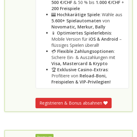
500 €/CHF
& 50 % bis
1.000 €/CHF
+
200 Freispiele
🎰
Hochkarätige Spiele
: Wähle aus
5.600+ Spielautomaten
von
Novomatic, Merkur, Bally
📱
Optimiertes Spielerlebnis
:
Mobile Version für
iOS & Android
–
flüssiges Spielen überall!
💳
Flexible Zahlungsoptionen
:
Sichere Ein- & Auszahlungen mit
Visa, Mastercard & Krypto
🏆
Exklusive Casino-Extras
:
Profitiere von
Reload-Boni,
Freispielen & VIP-Privilegien!
Registrieren & Bonus absahnen