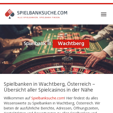
Skip
to
main
Toggl
content
navig
Spielbank in
Wachtberg
Spielbanken in Wachtberg, Österreich –
Übersicht aller Spielcasinos in der Nähe
Willkommen auf
Spielbanksuche.com
! Hier findest du alles
Wissenswerte zu Spielbanken in Wachtberg, Österreich. Wir
bieten dir ausführliche Berichte, Adressen, Öffnungszeiten,