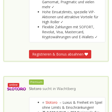
Gamomat, Pragmatic und vielen
mehr ✓
Hohe Einsatzlimits, spezielle VIP-
Aktionen und attraktive Vorteile für
High Roller ✓
Flexible Zahlungen mit SOFORT,
Revolut, Visa, Mastercard,
Kryptowährungen und E-Wallets ✓
Registrieren & Bonus absahnen
Premium
online
Slotoro
sucht in
Wachtberg
⭐
Slotoro
– Luxus & Freiheit im Spiel
ohne Limits & Einschränkungen!