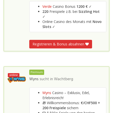
Verde
Casino Bonus
1200 €
✓
220
Freispiele z.B. bei
Sizzling Hot
✓
Online Casino des Monats mit
Novo
Slots
✓
Registrieren & Bonus absahnen
Premium
online
Wyns
sucht in
Wachtberg
Wyns
Casino – Exklusiv, Edel,
Erlebnisreich!
🎁 Willkommensbonus:
€/CHF500 +
200 Freispiele
sichern
🎲 5.500+ Spiele von den besten