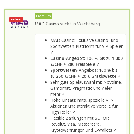
Premium
online
MAD Casino
sucht in
Wachtberg
MAD Casino: Exklusive Casino- und
Sportwetten-Plattform für VIP-Spieler
✓
Casino-Angebot:
100 % bis zu
1.000
€/CHF + 200 Freispiele
✓
Sportwetten-Angebot:
100 % bis
zu
250 €/CHF + 20 € Gratiswette
✓
Sehr gute Spielauswahl mit Novoline,
Gamomat, Pragmatic und vielen
mehr ✓
Hohe Einsatzlimits, spezielle VIP-
Aktionen und attraktive Vorteile für
High Roller ✓
Flexible Zahlungen mit SOFORT,
Revolut, Visa, Mastercard,
Kryptowährungen und E-Wallets ✓