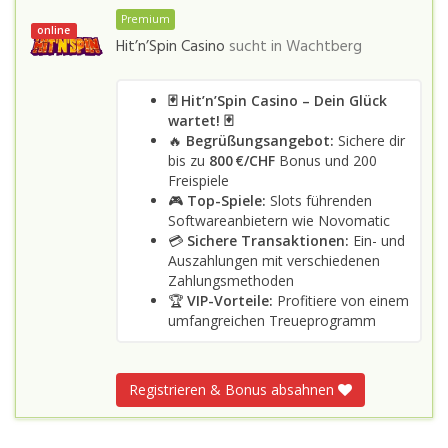
Premium
online
Hit’n’Spin Casino
sucht in
Wachtberg
🃏 Hit’n’Spin Casino – Dein Glück
wartet! 🃏
🔥
Begrüßungsangebot:
Sichere dir
bis zu
800 €/CHF
Bonus und 200
Freispiele
🎮
Top-Spiele:
Slots führenden
Softwareanbietern wie Novomatic
💳
Sichere Transaktionen:
Ein- und
Auszahlungen mit verschiedenen
Zahlungsmethoden
🏆
VIP-Vorteile:
Profitiere von einem
umfangreichen Treueprogramm
Registrieren & Bonus absahnen