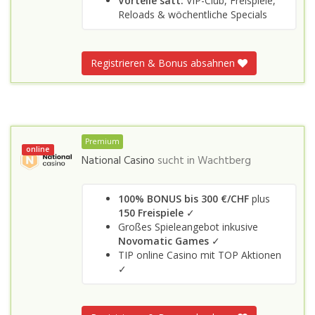
Vorteile satt:
VIP-Club, Freispiele,
Reloads & wöchentliche Specials
Registrieren & Bonus absahnen
Premium
online
National Casino
sucht in
Wachtberg
100% BONUS bis 300 €/CHF
plus
150 Freispiele
✓
Großes Spieleangebot inkusive
Novomatic Games
✓
TIP online Casino mit TOP Aktionen
✓