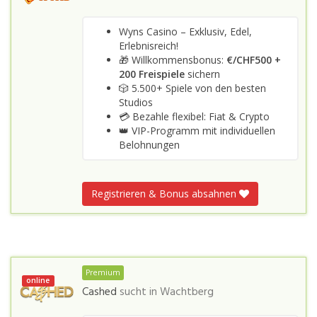
Wyns Casino – Exklusiv, Edel,
Erlebnisreich!
🎁 Willkommensbonus:
€/CHF500 +
200 Freispiele
sichern
🎲 5.500+ Spiele von den besten
Studios
💳 Bezahle flexibel: Fiat & Crypto
👑 VIP-Programm mit individuellen
Belohnungen
Registrieren & Bonus absahnen
Premium
online
Cashed
sucht in
Wachtberg