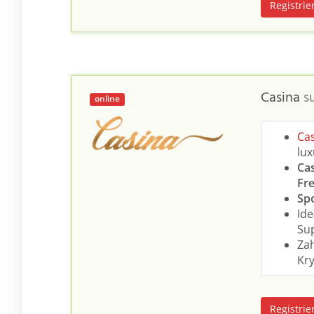
Registri
Casina
s
online
Ca
lu
Ca
Fre
Sp
Ide
Su
Zah
Kr
Registri