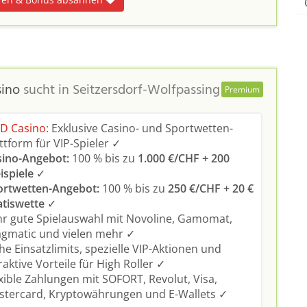
ino
sucht in
Seitzersdorf-Wolfpassing
Premium
D Casino
: Exklusive Casino- und Sportwetten-
ttform für VIP-Spieler ✓
sino-Angebot:
100 % bis zu
1.000 €/CHF + 200
ispiele
✓
ortwetten-Angebot:
100 % bis zu
250 €/CHF + 20 €
atiswette
✓
hr gute Spielauswahl mit Novoline, Gamomat,
agmatic und vielen mehr ✓
e Einsatzlimits, spezielle VIP-Aktionen und
raktive Vorteile für High Roller ✓
xible Zahlungen mit SOFORT, Revolut, Visa,
stercard, Kryptowährungen und E-Wallets ✓