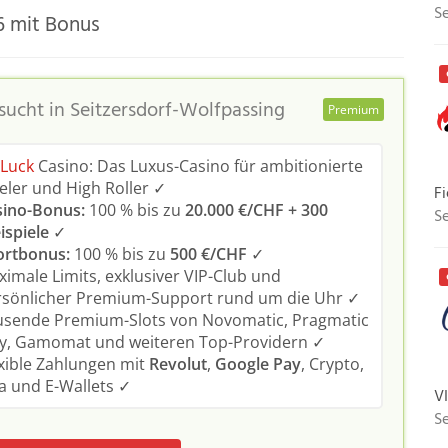
S
6 mit Bonus
sucht in
Seitzersdorf-Wolfpassing
Premium
PLuck
Casino: Das Luxus-Casino für ambitionierte
eler und High Roller ✓
Fi
sino-Bonus:
100 % bis zu
20.000 €/CHF + 300
S
ispiele
✓
ortbonus:
100 % bis zu
500 €/CHF
✓
imale Limits, exklusiver VIP-Club und
rsönlicher Premium-Support rund um die Uhr ✓
usende Premium-Slots von Novomatic, Pragmatic
ay, Gamomat und weiteren Top-Providern ✓
xible Zahlungen mit
Revolut
,
Google Pay
, Crypto,
a und E-Wallets ✓
V
S