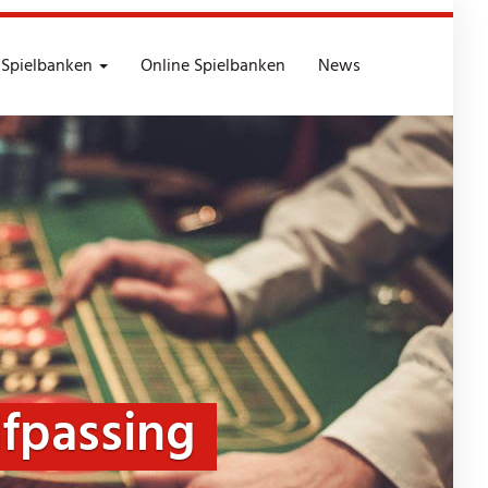
Spielbanken
Online Spielbanken
News
lfpassing