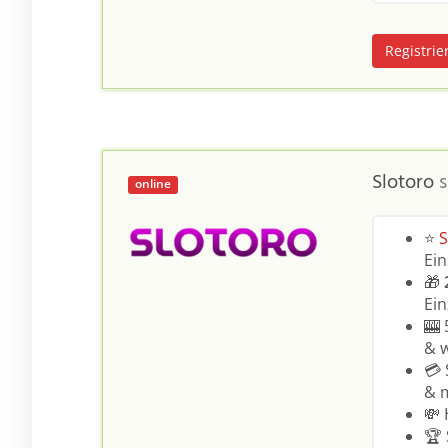
Registri
Slotoro
s
online
⭐
S
Ei
🎁
Ei
🎰 
& 
💳 
& 
💸 
🏆 