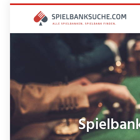
Skip
to
main
content
Spielban