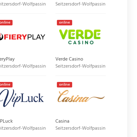
eitzersdorf-Wolfpassing
Seitzersdorf-Wolfpassing
online
online
eryPlay
Verde Casino
eitzersdorf-Wolfpassing
Seitzersdorf-Wolfpassing
online
online
IPLuck
Casina
eitzersdorf-Wolfpassing
Seitzersdorf-Wolfpassing