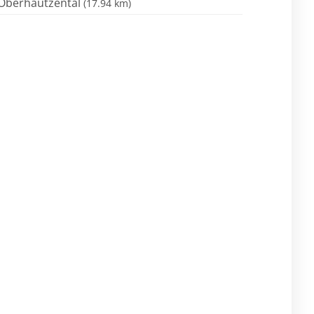
Oberhautzental
(17.94 km)