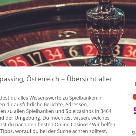
assing, Österreich – Übersicht aller
indest du alles Wissenswerte zu Spielbanken in
en dir ausführliche Berichte, Adressen,
n zu allen Spielbanken und Spielcasinos in 3464
und der Umgebung. Du möchtest wissen, welches
chst du nach den besten Online Casinos? Wir helfen
 Tipps, worauf du bei der Suche achten solltest.
S