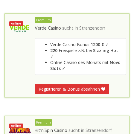
Premium
online
Verde Casino
sucht in
Stranzendorf
Verde Casino Bonus
1200 €
✓
220
Freispiele z.B. bei
Sizzling Hot
✓
Online Casino des Monats mit
Novo
Slots
✓
Registrieren & Bonus absahnen
Premium
online
Hit’n’Spin Casino
sucht in
Stranzendorf