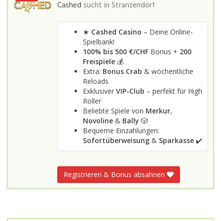
Cashed
sucht in
Stranzendorf
★
Cashed Casino
– Deine Online-
Spielbank!
100% bis 500 €/CHF
Bonus +
200
Freispiele
💰
Extra:
Bonus Crab
& wöchentliche
Reloads
Exklusiver
VIP-Club
– perfekt für High
Roller
Beliebte Spiele von
Merkur
,
Novoline
&
Bally
🎲
Bequeme Einzahlungen:
Sofortüberweisung
&
Sparkasse
✔️
Registrieren & Bonus absahnen