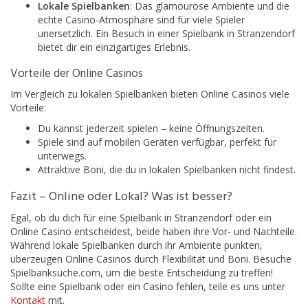
Lokale Spielbanken
: Das glamouröse Ambiente und die
echte Casino-Atmosphäre sind für viele Spieler
unersetzlich. Ein Besuch in einer Spielbank in Stranzendorf
bietet dir ein einzigartiges Erlebnis.
Vorteile der Online Casinos
Im Vergleich zu lokalen Spielbanken bieten Online Casinos viele
Vorteile:
Du kannst jederzeit spielen – keine Öffnungszeiten.
Spiele sind auf mobilen Geräten verfügbar, perfekt für
unterwegs.
Attraktive Boni, die du in lokalen Spielbanken nicht findest.
Fazit – Online oder Lokal? Was ist besser?
Egal, ob du dich für eine Spielbank in Stranzendorf oder ein
Online Casino entscheidest, beide haben ihre Vor- und Nachteile.
Während lokale Spielbanken durch ihr Ambiente punkten,
überzeugen Online Casinos durch Flexibilität und Boni. Besuche
Spielbanksuche.com, um die beste Entscheidung zu treffen!
Sollte eine Spielbank oder ein Casino fehlen, teile es uns unter
Kontakt
mit.