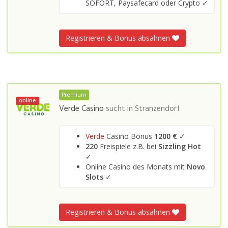
SOFORT, Paysafecard oder Crypto ✓
Registrieren & Bonus absahnen
Premium
online
Verde Casino
sucht in
Stranzendorf
Verde
Casino Bonus
1200 €
✓
220
Freispiele z.B. bei
Sizzling Hot
✓
Online Casino des Monats mit
Novo
Slots
✓
Registrieren & Bonus absahnen