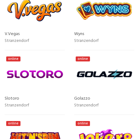
V.Vegas
Wyns
Stranzendorf
Stranzendorf
online
online
Slotoro
Golazzo
Stranzendorf
Stranzendorf
online
online