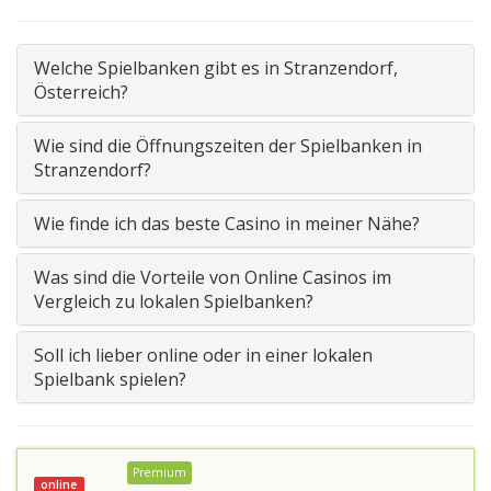
Welche Spielbanken gibt es in Stranzendorf,
Österreich?
Wie sind die Öffnungszeiten der Spielbanken in
Stranzendorf?
Wie finde ich das beste Casino in meiner Nähe?
Was sind die Vorteile von Online Casinos im
Vergleich zu lokalen Spielbanken?
Soll ich lieber online oder in einer lokalen
Spielbank spielen?
Premium
online