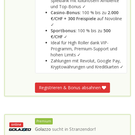
Spielbank mit luxuriösem Ambiente
und Top-Bonus ✓
Casino-Bonus:
100 % bis zu
2.000
€/CHF + 300 Freispiele
auf Novoline
✓
Sportbonus:
100 % bis zu
500
€/CHF
✓
Ideal für High Roller dank VIP-
Programm, Premium-Support und
hohen Limits ✓
Zahlungen mit Revolut, Google Pay,
Kryptowährungen und Kreditkarten ✓
Registrieren & Bonus absahnen
Premium
online
Golazzo
sucht in
Stranzendorf