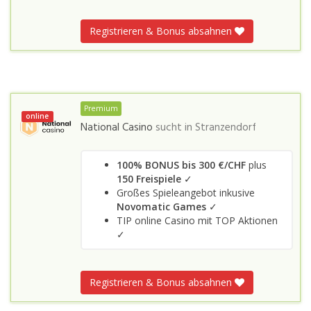
Registrieren & Bonus absahnen
Premium
online
National Casino
sucht in
Stranzendorf
100% BONUS bis 300 €/CHF
plus
150 Freispiele
✓
Großes Spieleangebot inkusive
Novomatic Games
✓
TIP online Casino mit TOP Aktionen
✓
Registrieren & Bonus absahnen