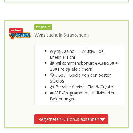
Premium
online
Wyns
sucht in
Stranzendorf
Wyns Casino – Exklusiv, Edel,
Erlebnisreich!
🎁 Willkommensbonus:
€/CHF500 +
200 Freispiele
sichern
🎲 5.500+ Spiele von den besten
Studios
💳 Bezahle flexibel: Fiat & Crypto
👑 VIP-Programm mit individuellen
Belohnungen
Registrieren & Bonus absahnen