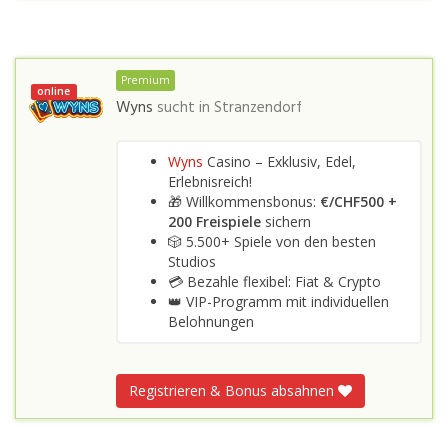
Premium
online
Wyns
sucht in
Stranzendorf
Wyns
Casino – Exklusiv, Edel,
Erlebnisreich!
🎁 Willkommensbonus:
€/CHF500 +
200 Freispiele
sichern
🎲 5.500+ Spiele von den besten
Studios
💳 Bezahle flexibel: Fiat & Crypto
👑 VIP-Programm mit individuellen
Belohnungen
Registrieren & Bonus absahnen