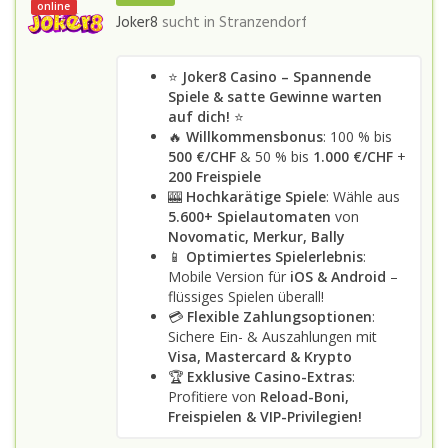
online
Joker8
sucht in
Stranzendorf
⭐
Joker8 Casino – Spannende
Spiele & satte Gewinne warten
auf dich!
⭐
🔥
Willkommensbonus
: 100 % bis
500 €/CHF
& 50 % bis
1.000 €/CHF
+
200 Freispiele
🎰
Hochkarätige Spiele
: Wähle aus
5.600+ Spielautomaten
von
Novomatic, Merkur, Bally
📱
Optimiertes Spielerlebnis
:
Mobile Version für
iOS & Android
–
flüssiges Spielen überall!
💳
Flexible Zahlungsoptionen
:
Sichere Ein- & Auszahlungen mit
Visa, Mastercard & Krypto
🏆
Exklusive Casino-Extras
:
Profitiere von
Reload-Boni,
Freispielen & VIP-Privilegien!