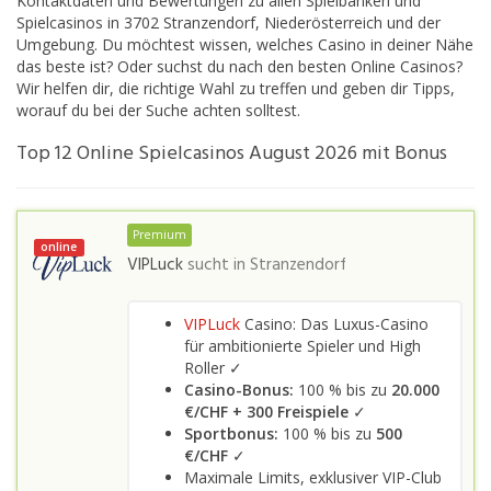
Kontaktdaten und Bewertungen zu allen Spielbanken und
Spielcasinos in 3702 Stranzendorf, Niederösterreich und der
Umgebung. Du möchtest wissen, welches Casino in deiner Nähe
das beste ist? Oder suchst du nach den besten Online Casinos?
Wir helfen dir, die richtige Wahl zu treffen und geben dir Tipps,
worauf du bei der Suche achten solltest.
Top 12 Online Spielcasinos August 2026 mit Bonus
Premium
online
VIPLuck
sucht in
Stranzendorf
VIPLuck
Casino: Das Luxus-Casino
für ambitionierte Spieler und High
Roller ✓
Casino-Bonus:
100 % bis zu
20.000
€/CHF + 300 Freispiele
✓
Sportbonus:
100 % bis zu
500
€/CHF
✓
Maximale Limits, exklusiver VIP-Club