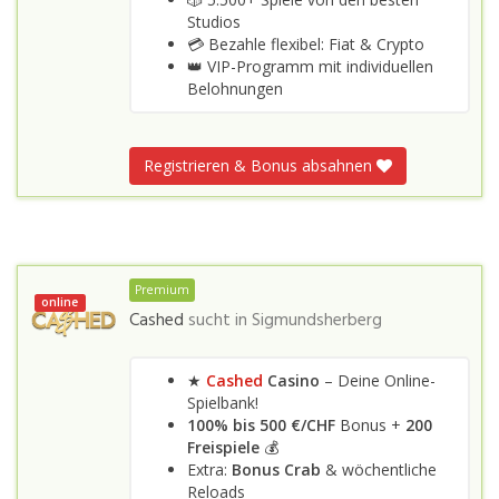
Studios
💳 Bezahle flexibel: Fiat & Crypto
👑 VIP-Programm mit individuellen
Belohnungen
Registrieren & Bonus absahnen
Premium
online
Cashed
sucht in
Sigmundsherberg
★
Cashed
Casino
– Deine Online-
Spielbank!
100% bis 500 €/CHF
Bonus +
200
Freispiele
💰
Extra:
Bonus Crab
& wöchentliche
Reloads