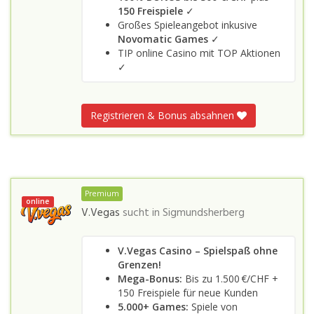
150 Freispiele
✓
Großes Spieleangebot inkusive
Novomatic Games
✓
TIP online Casino mit TOP Aktionen
✓
Registrieren & Bonus absahnen
Premium
online
V.Vegas
sucht in
Sigmundsherberg
V.Vegas Casino – Spielspaß ohne
Grenzen!
Mega-Bonus:
Bis zu 1.500 €/CHF +
150 Freispiele für neue Kunden
5.000+ Games:
Spiele von