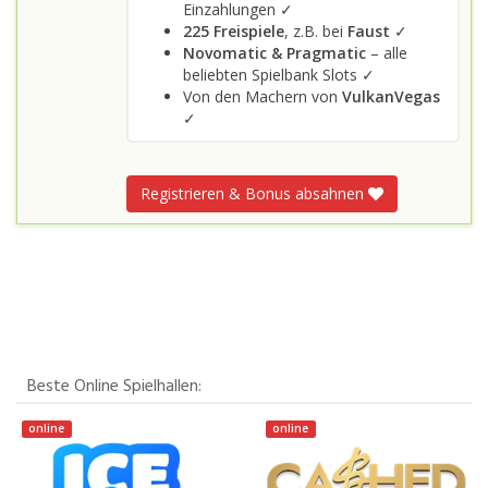
Einzahlungen ✓
225 Freispiele
, z.B. bei
Faust
✓
Novomatic & Pragmatic
– alle
beliebten Spielbank Slots ✓
Von den Machern von
VulkanVegas
✓
Registrieren & Bonus absahnen
Beste Online Spielhallen:
online
online