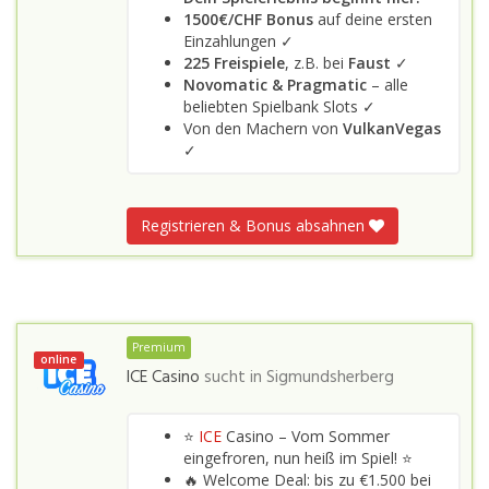
1500€/CHF Bonus
auf deine ersten
Einzahlungen ✓
225 Freispiele
, z.B. bei
Faust
✓
Novomatic & Pragmatic
– alle
beliebten Spielbank Slots ✓
Von den Machern von
VulkanVegas
✓
Registrieren & Bonus absahnen
Premium
online
ICE Casino
sucht in
Sigmundsherberg
⭐
ICE
Casino – Vom Sommer
eingefroren, nun heiß im Spiel! ⭐
🔥 Welcome Deal: bis zu €1.500 bei