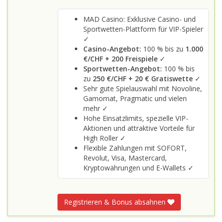
MAD Casino: Exklusive Casino- und
Sportwetten-Plattform für VIP-Spieler
✓
Casino-Angebot:
100 % bis zu
1.000
€/CHF + 200 Freispiele
✓
Sportwetten-Angebot:
100 % bis
zu
250 €/CHF + 20 € Gratiswette
✓
Sehr gute Spielauswahl mit Novoline,
Gamomat, Pragmatic und vielen
mehr ✓
Hohe Einsatzlimits, spezielle VIP-
Aktionen und attraktive Vorteile für
High Roller ✓
Flexible Zahlungen mit SOFORT,
Revolut, Visa, Mastercard,
Kryptowährungen und E-Wallets ✓
Registrieren & Bonus absahnen