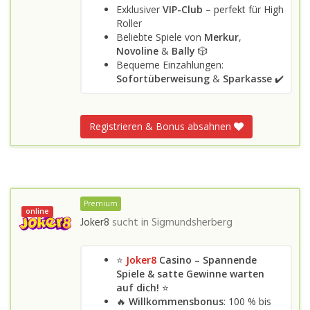
Exklusiver
VIP-Club
– perfekt für High
Roller
Beliebte Spiele von
Merkur
,
Novoline
&
Bally
🎲
Bequeme Einzahlungen:
Sofortüberweisung
&
Sparkasse
✔️
Registrieren & Bonus absahnen
Premium
online
Joker8
sucht in
Sigmundsherberg
⭐
Joker8
Casino – Spannende
Spiele & satte Gewinne warten
auf dich!
⭐
🔥
Willkommensbonus
: 100 % bis