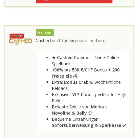
Premium
online
Cashed
sucht in
Sigmundsherberg
★
Cashed Casino
– Deine Online-
Spielbank!
100% bis 500 €/CHF
Bonus +
200
Freispiele
💰
Extra:
Bonus Crab
& wöchentliche
Reloads
Exklusiver
VIP-Club
– perfekt für High
Roller
Beliebte Spiele von
Merkur
,
Novoline
&
Bally
🎲
Bequeme Einzahlungen:
Sofortüberweisung
&
Sparkasse
✔️