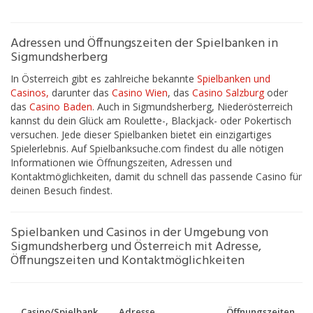
Adressen und Öffnungszeiten der Spielbanken in
Sigmundsherberg
In Österreich gibt es zahlreiche bekannte
Spielbanken und
Casinos,
darunter das
Casino Wien
, das
Casino Salzburg
oder
das
Casino Baden
. Auch in Sigmundsherberg, Niederösterreich
kannst du dein Glück am Roulette-, Blackjack- oder Pokertisch
versuchen. Jede dieser Spielbanken bietet ein einzigartiges
Spielerlebnis. Auf Spielbanksuche.com findest du alle nötigen
Informationen wie Öffnungszeiten, Adressen und
Kontaktmöglichkeiten, damit du schnell das passende Casino für
deinen Besuch findest.
Spielbanken und Casinos in der Umgebung von
Sigmundsherberg und Österreich mit Adresse,
Öffnungszeiten und Kontaktmöglichkeiten
Casino/Spielbank
Adresse
Öffnungszeiten