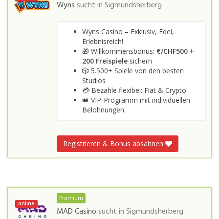
Wyns
sucht in
Sigmundsherberg
Wyns Casino – Exklusiv, Edel,
Erlebnisreich!
🎁 Willkommensbonus:
€/CHF500 +
200 Freispiele
sichern
🎲 5.500+ Spiele von den besten
Studios
💳 Bezahle flexibel: Fiat & Crypto
👑 VIP-Programm mit individuellen
Belohnungen
Registrieren & Bonus absahnen
Premium
online
MAD Casino
sucht in
Sigmundsherberg