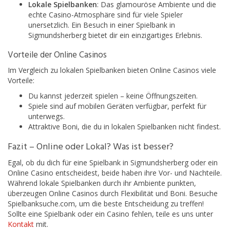
Lokale Spielbanken
: Das glamouröse Ambiente und die
echte Casino-Atmosphäre sind für viele Spieler
unersetzlich. Ein Besuch in einer Spielbank in
Sigmundsherberg bietet dir ein einzigartiges Erlebnis.
Vorteile der Online Casinos
Im Vergleich zu lokalen Spielbanken bieten Online Casinos viele
Vorteile:
Du kannst jederzeit spielen – keine Öffnungszeiten.
Spiele sind auf mobilen Geräten verfügbar, perfekt für
unterwegs.
Attraktive Boni, die du in lokalen Spielbanken nicht findest.
Fazit – Online oder Lokal? Was ist besser?
Egal, ob du dich für eine Spielbank in Sigmundsherberg oder ein
Online Casino entscheidest, beide haben ihre Vor- und Nachteile.
Während lokale Spielbanken durch ihr Ambiente punkten,
überzeugen Online Casinos durch Flexibilität und Boni. Besuche
Spielbanksuche.com, um die beste Entscheidung zu treffen!
Sollte eine Spielbank oder ein Casino fehlen, teile es uns unter
Kontakt
mit.