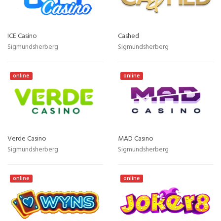
ICE Casino
Cashed
Sigmundsherberg
Sigmundsherberg
online
online
Verde Casino
MAD Casino
Sigmundsherberg
Sigmundsherberg
online
online