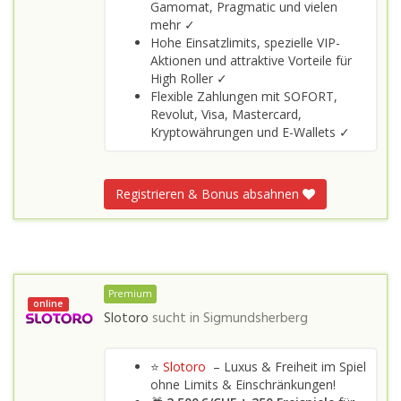
Gamomat, Pragmatic und vielen
mehr ✓
Hohe Einsatzlimits, spezielle VIP-
Aktionen und attraktive Vorteile für
High Roller ✓
Flexible Zahlungen mit SOFORT,
Revolut, Visa, Mastercard,
Kryptowährungen und E-Wallets ✓
Registrieren & Bonus absahnen
Premium
online
Slotoro
sucht in
Sigmundsherberg
⭐
Slotoro
– Luxus & Freiheit im Spiel
ohne Limits & Einschränkungen!