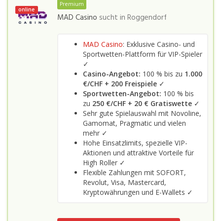
Premium
online
MAD Casino
sucht in
Roggendorf
MAD Casino
: Exklusive Casino- und
Sportwetten-Plattform für VIP-Spieler
✓
Casino-Angebot:
100 % bis zu
1.000
€/CHF + 200 Freispiele
✓
Sportwetten-Angebot:
100 % bis
zu
250 €/CHF + 20 € Gratiswette
✓
Sehr gute Spielauswahl mit Novoline,
Gamomat, Pragmatic und vielen
mehr ✓
Hohe Einsatzlimits, spezielle VIP-
Aktionen und attraktive Vorteile für
High Roller ✓
Flexible Zahlungen mit SOFORT,
Revolut, Visa, Mastercard,
Kryptowährungen und E-Wallets ✓