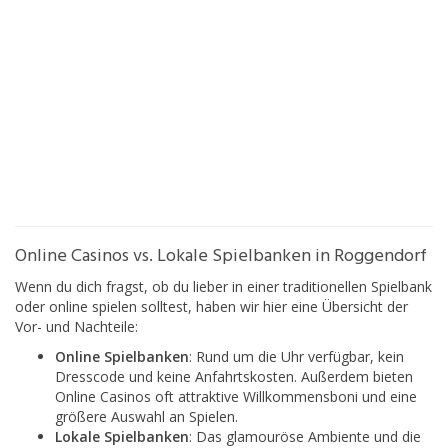
Online Casinos vs. Lokale Spielbanken in Roggendorf
Wenn du dich fragst, ob du lieber in einer traditionellen Spielbank
oder online spielen solltest, haben wir hier eine Übersicht der
Vor- und Nachteile:
Online Spielbanken
: Rund um die Uhr verfügbar, kein
Dresscode und keine Anfahrtskosten. Außerdem bieten
Online Casinos oft attraktive Willkommensboni und eine
größere Auswahl an Spielen.
Lokale Spielbanken
: Das glamouröse Ambiente und die