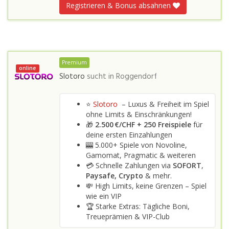
Registrieren & Bonus absahnen
Premium
online
Slotoro
sucht in
Roggendorf
⭐
Slotoro
– Luxus & Freiheit im Spiel
ohne Limits & Einschränkungen!
🎁
2.500 €/CHF + 250 Freispiele
für
deine ersten Einzahlungen
🎰 5.000+ Spiele von Novoline,
Gamomat, Pragmatic & weiteren
💳 Schnelle Zahlungen via
SOFORT
,
Paysafe, Crypto
& mehr.
💸 High Limits, keine Grenzen – Spiel
wie ein VIP
🏆 Starke Extras: Tägliche Boni,
Treueprämien & VIP-Club