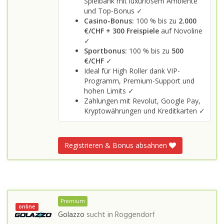
Spielbank mit luxuriösem Ambiente
und Top-Bonus ✓
Casino-Bonus:
100 % bis zu
2.000
€/CHF + 300 Freispiele
auf Novoline
✓
Sportbonus:
100 % bis zu
500
€/CHF
✓
Ideal für High Roller dank VIP-
Programm, Premium-Support und
hohen Limits ✓
Zahlungen mit Revolut, Google Pay,
Kryptowährungen und Kreditkarten ✓
Registrieren & Bonus absahnen
Premium
online
Golazzo
sucht in
Roggendorf