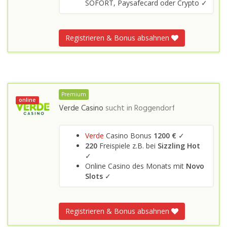
SOFORT, Paysafecard oder Crypto ✓
Registrieren & Bonus absahnen
Premium
online
Verde Casino
sucht in
Roggendorf
Verde
Casino Bonus
1200 €
✓
220
Freispiele z.B. bei
Sizzling Hot
✓
Online Casino des Monats mit
Novo
Slots
✓
Registrieren & Bonus absahnen