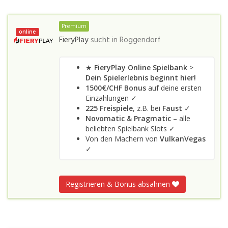
Premium
online
FieryPlay
sucht in
Roggendorf
★
FieryPlay Online Spielbank
>
Dein Spielerlebnis beginnt hier!
1500€/CHF Bonus
auf deine ersten
Einzahlungen ✓
225 Freispiele
, z.B. bei
Faust
✓
Novomatic & Pragmatic
– alle
beliebten Spielbank Slots ✓
Von den Machern von
VulkanVegas
✓
Registrieren & Bonus absahnen