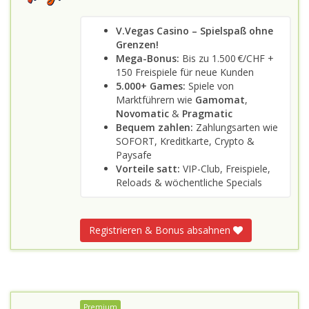
V.Vegas Casino – Spielspaß ohne
Grenzen!
Mega-Bonus:
Bis zu 1.500 €/CHF +
150 Freispiele für neue Kunden
5.000+ Games:
Spiele von
Marktführern wie
Gamomat
,
Novomatic
&
Pragmatic
Bequem zahlen:
Zahlungsarten wie
SOFORT, Kreditkarte, Crypto &
Paysafe
Vorteile satt:
VIP-Club, Freispiele,
Reloads & wöchentliche Specials
Registrieren & Bonus absahnen
Premium