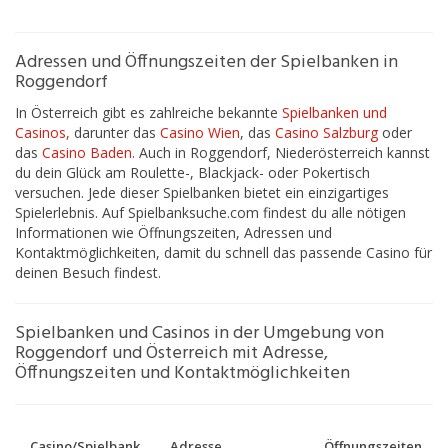
Adressen und Öffnungszeiten der Spielbanken in
Roggendorf
In Österreich gibt es zahlreiche bekannte
Spielbanken und
Casinos,
darunter das
Casino Wien
, das
Casino Salzburg
oder
das
Casino Baden
. Auch in Roggendorf, Niederösterreich kannst
du dein Glück am Roulette-, Blackjack- oder Pokertisch
versuchen. Jede dieser Spielbanken bietet ein einzigartiges
Spielerlebnis. Auf Spielbanksuche.com findest du alle nötigen
Informationen wie Öffnungszeiten, Adressen und
Kontaktmöglichkeiten, damit du schnell das passende Casino für
deinen Besuch findest.
Spielbanken und Casinos in der Umgebung von
Roggendorf und Österreich mit Adresse,
Öffnungszeiten und Kontaktmöglichkeiten
Casino/Spielbank
Adresse
Öffnungszeiten