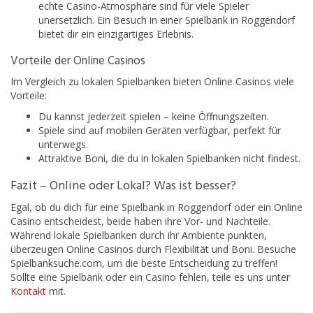
echte Casino-Atmosphäre sind für viele Spieler
unersetzlich. Ein Besuch in einer Spielbank in Roggendorf
bietet dir ein einzigartiges Erlebnis.
Vorteile der Online Casinos
Im Vergleich zu lokalen Spielbanken bieten Online Casinos viele
Vorteile:
Du kannst jederzeit spielen – keine Öffnungszeiten.
Spiele sind auf mobilen Geräten verfügbar, perfekt für
unterwegs.
Attraktive Boni, die du in lokalen Spielbanken nicht findest.
Fazit – Online oder Lokal? Was ist besser?
Egal, ob du dich für eine Spielbank in Roggendorf oder ein Online
Casino entscheidest, beide haben ihre Vor- und Nachteile.
Während lokale Spielbanken durch ihr Ambiente punkten,
überzeugen Online Casinos durch Flexibilität und Boni. Besuche
Spielbanksuche.com, um die beste Entscheidung zu treffen!
Sollte eine Spielbank oder ein Casino fehlen, teile es uns unter
Kontakt
mit.