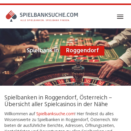
Skip
to
main
Toggl
content
navig
Spielbank in
Roggendorf
Spielbanken in Roggendorf, Österreich –
Übersicht aller Spielcasinos in der Nähe
Willkommen auf
Spielbanksuche.com
! Hier findest du alles
Wissenswerte zu Spielbanken in Roggendorf, Österreich. Wir
bieten dir ausführliche Berichte, Adressen, Öffnungszeiten,