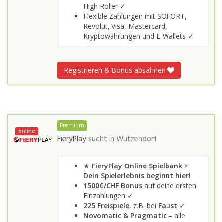
High Roller ✓
Flexible Zahlungen mit SOFORT,
Revolut, Visa, Mastercard,
Kryptowährungen und E-Wallets ✓
Registrieren & Bonus absahnen
Premium
online
FieryPlay
sucht in
Wutzendorf
★
FieryPlay Online Spielbank
>
Dein Spielerlebnis beginnt hier!
1500€/CHF Bonus
auf deine ersten
Einzahlungen ✓
225 Freispiele
, z.B. bei
Faust
✓
Novomatic & Pragmatic
– alle