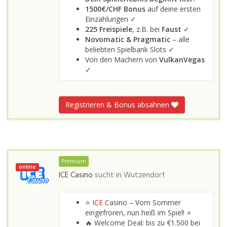
1500€/CHF Bonus
auf deine ersten
Einzahlungen ✓
225 Freispiele
, z.B. bei
Faust
✓
Novomatic & Pragmatic
– alle
beliebten Spielbank Slots ✓
Von den Machern von
VulkanVegas
✓
Registrieren & Bonus absahnen
Premium
online
ICE Casino
sucht in
Wutzendorf
⭐
ICE
Casino – Vom Sommer
eingefroren, nun heiß im Spiel! ⭐
🔥 Welcome Deal: bis zu €1.500 bei