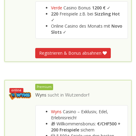
Verde
Casino Bonus
1200 €
✓
220
Freispiele z.B. bei
Sizzling Hot
✓
Online Casino des Monats mit
Novo
Slots
✓
Registrieren & Bonus absahnen
Premium
online
Wyns
sucht in
Wutzendorf
Wyns
Casino – Exklusiv, Edel,
Erlebnisreich!
🎁 Willkommensbonus:
€/CHF500 +
200 Freispiele
sichern
🎲 5.500+ Spiele von den besten