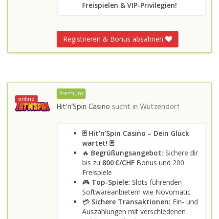
Freispielen & VIP-Privilegien!
Registrieren & Bonus absahnen
Premium
online
Hit’n’Spin Casino
sucht in
Wutzendorf
🃏 Hit’n’Spin Casino – Dein Glück
wartet! 🃏
🔥
Begrüßungsangebot:
Sichere dir
bis zu
800 €/CHF
Bonus und 200
Freispiele
🎮
Top-Spiele:
Slots führenden
Softwareanbietern wie Novomatic
💳
Sichere Transaktionen:
Ein- und
Auszahlungen mit verschiedenen