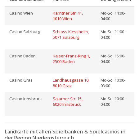
Casino Wien
Kärntner Str. 41,
Mo-So: 14:00-
1010 Wien
04:00
Casino Salzburg
Schloss Klessheim,
Mo-So: 11:00-
5071 Salzburg
04:00
Casino Baden
Kaiser-Franz-Ring 1,
Mo-So: 15:00-
2500 Baden
04:00
Casino Graz
Landhausgasse 10,
Mo-So: 10:00-
8010 Graz
03:00
Casino Innsbruck
Salurner Str. 15,
Mo-So: 10:00-
6020 Innsbruck
04:00
Landkarte mit allen Spielbanken & Spielcasinos in
der Region Niederösterreich