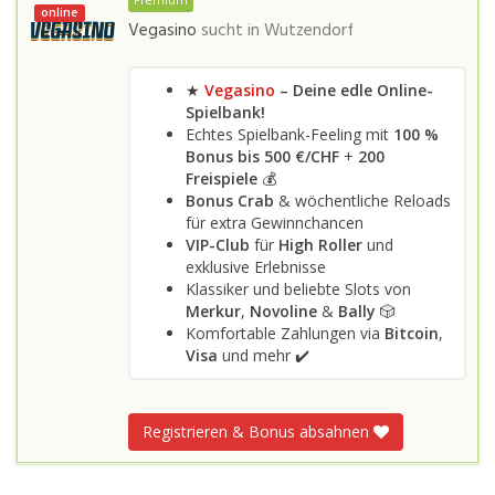
Premium
online
Vegasino
sucht in
Wutzendorf
★
Vegasino
– Deine edle Online-
Spielbank!
Echtes Spielbank-Feeling mit
100 %
Bonus bis 500 €/CHF
+
200
Freispiele
💰
Bonus Crab
& wöchentliche Reloads
für extra Gewinnchancen
VIP-Club
für
High Roller
und
exklusive Erlebnisse
Klassiker und beliebte Slots von
Merkur
,
Novoline
&
Bally
🎲
Komfortable Zahlungen via
Bitcoin
,
Visa
und mehr ✔️
Registrieren & Bonus absahnen