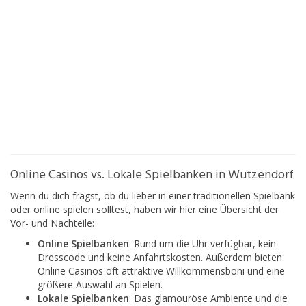
Online Casinos vs. Lokale Spielbanken in Wutzendorf
Wenn du dich fragst, ob du lieber in einer traditionellen Spielbank
oder online spielen solltest, haben wir hier eine Übersicht der
Vor- und Nachteile:
Online Spielbanken
: Rund um die Uhr verfügbar, kein
Dresscode und keine Anfahrtskosten. Außerdem bieten
Online Casinos oft attraktive Willkommensboni und eine
größere Auswahl an Spielen.
Lokale Spielbanken
: Das glamouröse Ambiente und die