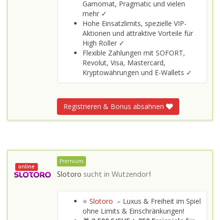
Gamomat, Pragmatic und vielen
mehr ✓
Hohe Einsatzlimits, spezielle VIP-
Aktionen und attraktive Vorteile für
High Roller ✓
Flexible Zahlungen mit SOFORT,
Revolut, Visa, Mastercard,
Kryptowährungen und E-Wallets ✓
Registrieren & Bonus absahnen
Premium
online
Slotoro
sucht in
Wutzendorf
⭐
Slotoro
– Luxus & Freiheit im Spiel
ohne Limits & Einschränkungen!