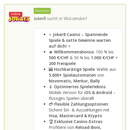
Premium
online
Joker8
sucht in
Wutzendorf
⭐
Joker8 Casino – Spannende
Spiele & satte Gewinne warten
auf dich!
⭐
🔥
Willkommensbonus
: 100 % bis
500 €/CHF
& 50 % bis
1.000 €/CHF
+
200 Freispiele
🎰
Hochkarätige Spiele
: Wähle aus
5.600+ Spielautomaten
von
Novomatic, Merkur, Bally
📱
Optimiertes Spielerlebnis
:
Mobile Version für
iOS & Android
–
flüssiges Spielen überall!
💳
Flexible Zahlungsoptionen
:
Sichere Ein- & Auszahlungen mit
Visa, Mastercard & Krypto
🏆
Exklusive Casino-Extras
:
Profitiere von
Reload-Boni,