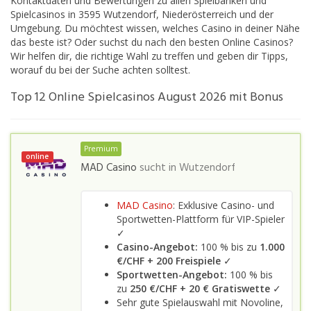
Kontaktdaten und Bewertungen zu allen Spielbanken und
Spielcasinos in 3595 Wutzendorf, Niederösterreich und der
Umgebung. Du möchtest wissen, welches Casino in deiner Nähe
das beste ist? Oder suchst du nach den besten Online Casinos?
Wir helfen dir, die richtige Wahl zu treffen und geben dir Tipps,
worauf du bei der Suche achten solltest.
Top 12 Online Spielcasinos August 2026 mit Bonus
Premium
online
MAD Casino
sucht in
Wutzendorf
MAD Casino
: Exklusive Casino- und
Sportwetten-Plattform für VIP-Spieler
✓
Casino-Angebot:
100 % bis zu
1.000
€/CHF + 200 Freispiele
✓
Sportwetten-Angebot:
100 % bis
zu
250 €/CHF + 20 € Gratiswette
✓
Sehr gute Spielauswahl mit Novoline,