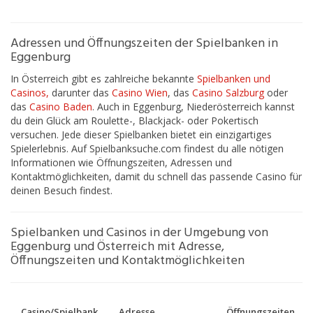
Adressen und Öffnungszeiten der Spielbanken in
Eggenburg
In Österreich gibt es zahlreiche bekannte
Spielbanken und
Casinos,
darunter das
Casino Wien
, das
Casino Salzburg
oder
das
Casino Baden
. Auch in Eggenburg, Niederösterreich kannst
du dein Glück am Roulette-, Blackjack- oder Pokertisch
versuchen. Jede dieser Spielbanken bietet ein einzigartiges
Spielerlebnis. Auf Spielbanksuche.com findest du alle nötigen
Informationen wie Öffnungszeiten, Adressen und
Kontaktmöglichkeiten, damit du schnell das passende Casino für
deinen Besuch findest.
Spielbanken und Casinos in der Umgebung von
Eggenburg und Österreich mit Adresse,
Öffnungszeiten und Kontaktmöglichkeiten
Casino/Spielbank
Adresse
Öffnungszeiten