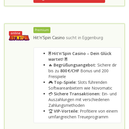
Premium
online
Hit’n’Spin Casino
sucht in
Eggenburg
🃏 Hit’n’Spin Casino – Dein Glück
wartet! 🃏
🔥
Begrüßungsangebot:
Sichere dir
bis zu
800 €/CHF
Bonus und 200
Freispiele
🎮
Top-Spiele:
Slots führenden
Softwareanbietern wie Novomatic
💳
Sichere Transaktionen:
Ein- und
Auszahlungen mit verschiedenen
Zahlungsmethoden
🏆
VIP-Vorteile:
Profitiere von einem
umfangreichen Treueprogramm