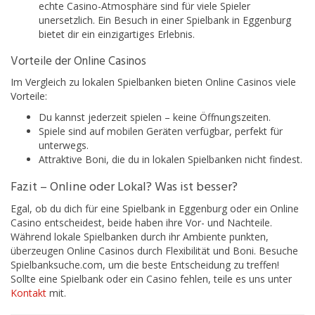
echte Casino-Atmosphäre sind für viele Spieler
unersetzlich. Ein Besuch in einer Spielbank in Eggenburg
bietet dir ein einzigartiges Erlebnis.
Vorteile der Online Casinos
Im Vergleich zu lokalen Spielbanken bieten Online Casinos viele
Vorteile:
Du kannst jederzeit spielen – keine Öffnungszeiten.
Spiele sind auf mobilen Geräten verfügbar, perfekt für
unterwegs.
Attraktive Boni, die du in lokalen Spielbanken nicht findest.
Fazit – Online oder Lokal? Was ist besser?
Egal, ob du dich für eine Spielbank in Eggenburg oder ein Online
Casino entscheidest, beide haben ihre Vor- und Nachteile.
Während lokale Spielbanken durch ihr Ambiente punkten,
überzeugen Online Casinos durch Flexibilität und Boni. Besuche
Spielbanksuche.com, um die beste Entscheidung zu treffen!
Sollte eine Spielbank oder ein Casino fehlen, teile es uns unter
Kontakt
mit.