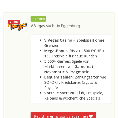
Premium
online
V.Vegas
sucht in
Eggenburg
V.Vegas Casino – Spielspaß ohne
Grenzen!
Mega-Bonus:
Bis zu 1.500 €/CHF +
150 Freispiele für neue Kunden
5.000+ Games:
Spiele von
Marktführern wie
Gamomat
,
Novomatic
&
Pragmatic
Bequem zahlen:
Zahlungsarten wie
SOFORT, Kreditkarte, Crypto &
Paysafe
Vorteile satt:
VIP-Club, Freispiele,
Reloads & wöchentliche Specials
Registrieren & Bonus absahnen