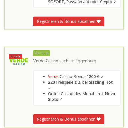
SOFORT, Paysafecard oder Crypto ✓
Registrieren & Bonus absahnen
Premium
online
Verde Casino
sucht in
Eggenburg
Verde
Casino Bonus
1200 €
✓
220
Freispiele z.B. bei
Sizzling Hot
✓
Online Casino des Monats mit
Novo
Slots
✓
Registrieren & Bonus absahnen