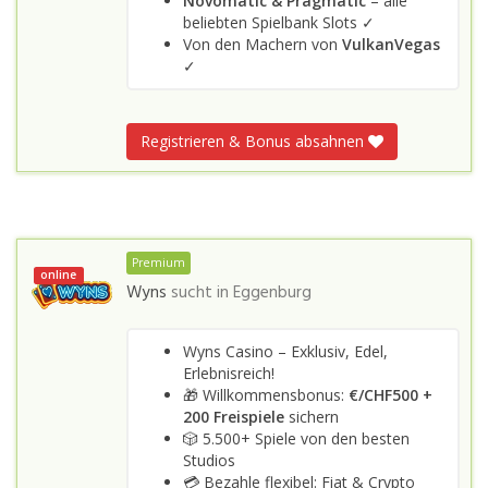
Novomatic & Pragmatic
– alle
beliebten Spielbank Slots ✓
Von den Machern von
VulkanVegas
✓
Registrieren & Bonus absahnen
Premium
online
Wyns
sucht in
Eggenburg
Wyns Casino – Exklusiv, Edel,
Erlebnisreich!
🎁 Willkommensbonus:
€/CHF500 +
200 Freispiele
sichern
🎲 5.500+ Spiele von den besten
Studios
💳 Bezahle flexibel: Fiat & Crypto