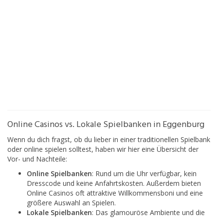
Online Casinos vs. Lokale Spielbanken in Eggenburg
Wenn du dich fragst, ob du lieber in einer traditionellen Spielbank
oder online spielen solltest, haben wir hier eine Übersicht der
Vor- und Nachteile:
Online Spielbanken
: Rund um die Uhr verfügbar, kein
Dresscode und keine Anfahrtskosten. Außerdem bieten
Online Casinos oft attraktive Willkommensboni und eine
größere Auswahl an Spielen.
Lokale Spielbanken
: Das glamouröse Ambiente und die