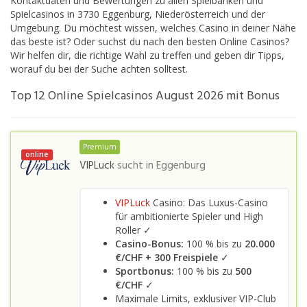
Kontaktdaten und Bewertungen zu allen Spielbanken und
Spielcasinos in 3730 Eggenburg, Niederösterreich und der
Umgebung. Du möchtest wissen, welches Casino in deiner Nähe
das beste ist? Oder suchst du nach den besten Online Casinos?
Wir helfen dir, die richtige Wahl zu treffen und geben dir Tipps,
worauf du bei der Suche achten solltest.
Top 12 Online Spielcasinos August 2026 mit Bonus
Premium
online
VIPLuck
sucht in
Eggenburg
VIPLuck
Casino: Das Luxus-Casino
für ambitionierte Spieler und High
Roller ✓
Casino-Bonus:
100 % bis zu
20.000
€/CHF + 300 Freispiele
✓
Sportbonus:
100 % bis zu
500
€/CHF
✓
Maximale Limits, exklusiver VIP-Club