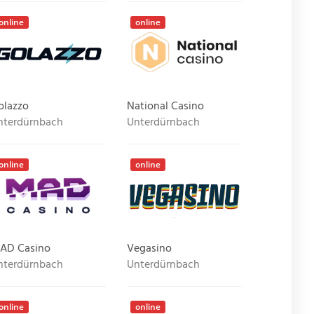
online
online
olazzo
National Casino
nterdürnbach
Unterdürnbach
online
online
AD Casino
Vegasino
nterdürnbach
Unterdürnbach
online
online