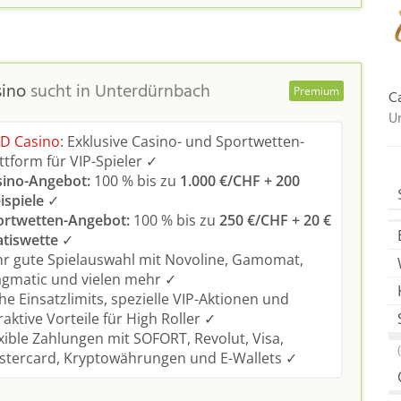
ino
sucht in
Unterdürnbach
Premium
C
U
D Casino
: Exklusive Casino- und Sportwetten-
ttform für VIP-Spieler ✓
sino-Angebot:
100 % bis zu
1.000 €/CHF + 200
ispiele
✓
ortwetten-Angebot:
100 % bis zu
250 €/CHF + 20 €
atiswette
✓
hr gute Spielauswahl mit Novoline, Gamomat,
agmatic und vielen mehr ✓
e Einsatzlimits, spezielle VIP-Aktionen und
raktive Vorteile für High Roller ✓
xible Zahlungen mit SOFORT, Revolut, Visa,
stercard, Kryptowährungen und E-Wallets ✓