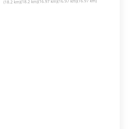
(16.97 km)
(16.97 km)
(16.97 km)
(18.2 km)
(18.2 km)