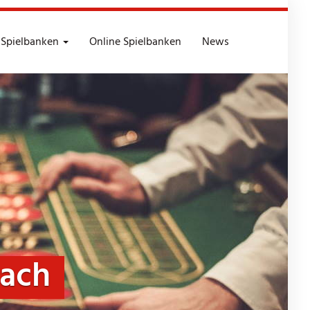
Spielbanken
Online Spielbanken
News
ach