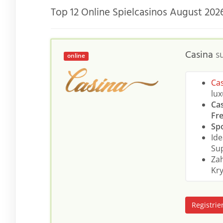
Top 12 Online Spielcasinos August 202
Casina
s
online
Ca
lu
Ca
Fre
Sp
Ide
Su
Zah
Kr
Registri