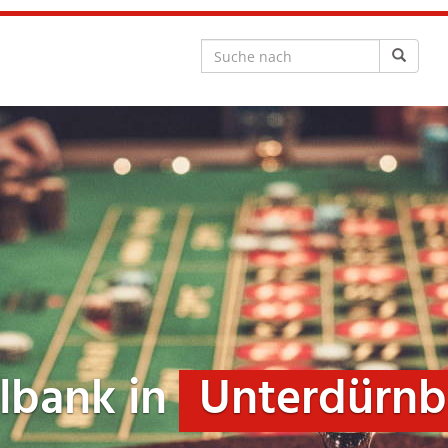
lbank in
Unterdürnb