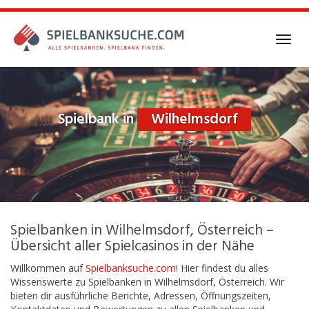
Skip
to
main
Toggl
content
navig
Spielbank in
Wilhelmsdorf
Spielbanken in Wilhelmsdorf, Österreich –
Übersicht aller Spielcasinos in der Nähe
Willkommen auf
Spielbanksuche.com
! Hier findest du alles
Wissenswerte zu Spielbanken in Wilhelmsdorf, Österreich. Wir
bieten dir ausführliche Berichte, Adressen, Öffnungszeiten,