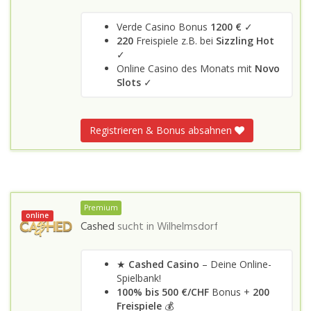
Verde Casino Bonus
1200 €
✓
220
Freispiele z.B. bei
Sizzling Hot
✓
Online Casino des Monats mit
Novo
Slots
✓
Registrieren & Bonus absahnen
Premium
online
Cashed
sucht in
Wilhelmsdorf
★
Cashed Casino
– Deine Online-
Spielbank!
100% bis 500 €/CHF
Bonus +
200
Freispiele
💰