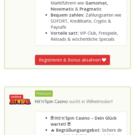
Marktführern wie
Gamomat
,
Novomatic
&
Pragmatic
Bequem zahlen:
Zahlungsarten wie
SOFORT, Kreditkarte, Crypto &
Paysafe
Vorteile satt:
VIP-Club, Freispiele,
Reloads & wöchentliche Specials
Registrieren & Bonus absahnen
Premium
online
Hit’n’Spin Casino
sucht in
Wilhelmsdorf
🃏 Hit’n’Spin Casino – Dein Glück
wartet! 🃏
🔥
Begrüßungsangebot:
Sichere dir