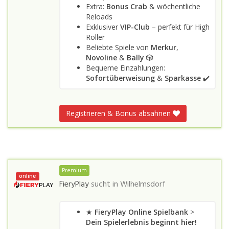
Extra:
Bonus Crab
& wöchentliche
Reloads
Exklusiver
VIP-Club
– perfekt für High
Roller
Beliebte Spiele von
Merkur
,
Novoline
&
Bally
🎲
Bequeme Einzahlungen:
Sofortüberweisung
&
Sparkasse
✔️
Registrieren & Bonus absahnen
Premium
online
FieryPlay
sucht in
Wilhelmsdorf
★
FieryPlay Online Spielbank
>
Dein Spielerlebnis beginnt hier!