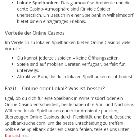
Lokale Spielbanken
: Das glamouröse Ambiente und die
echte Casino-Atmosphäre sind für viele Spieler
unersetzlich. Ein Besuch in einer Spielbank in Wilhelmsdorf
bietet dir ein einzigartiges Erlebnis.
Vorteile der Online Casinos
Im Vergleich zu lokalen Spielbanken bieten Online Casinos viele
Vorteile:
Du kannst jederzeit spielen – keine Öffnungszeiten.
Spiele sind auf mobilen Geräten verfügbar, perfekt für
unterwegs.
Attraktive Boni, die du in lokalen Spielbanken nicht findest.
Fazit – Online oder Lokal? Was ist besser?
Egal, ob du dich für eine Spielbank in Wilhelmsdorf oder ein
Online Casino entscheidest, beide haben ihre Vor- und Nachteile.
Während lokale Spielbanken durch ihr Ambiente punkten,
überzeugen Online Casinos durch Flexibilität und Boni. Besuche
Spielbanksuche.com, um die beste Entscheidung zu treffen!
Sollte eine Spielbank oder ein Casino fehlen, teile es uns unter
Kontakt
mit.