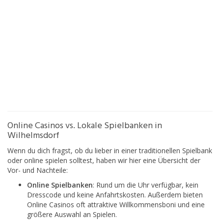
Online Casinos vs. Lokale Spielbanken in
Wilhelmsdorf
Wenn du dich fragst, ob du lieber in einer traditionellen Spielbank
oder online spielen solltest, haben wir hier eine Übersicht der
Vor- und Nachteile:
Online Spielbanken
: Rund um die Uhr verfügbar, kein
Dresscode und keine Anfahrtskosten. Außerdem bieten
Online Casinos oft attraktive Willkommensboni und eine
größere Auswahl an Spielen.