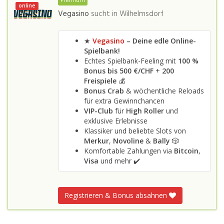
Premium
online
Vegasino
sucht in
Wilhelmsdorf
★
Vegasino
– Deine edle Online-
Spielbank!
Echtes Spielbank-Feeling mit
100 %
Bonus bis 500 €/CHF
+
200
Freispiele
💰
Bonus Crab
& wöchentliche Reloads
für extra Gewinnchancen
VIP-Club
für
High Roller
und
exklusive Erlebnisse
Klassiker und beliebte Slots von
Merkur
,
Novoline
&
Bally
🎲
Komfortable Zahlungen via
Bitcoin
,
Visa
und mehr ✔️
Registrieren & Bonus absahnen