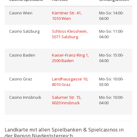
Casino Wien
Kärntner Str. 41,
Mo-So: 14:00-
1010 Wien
04:00
Casino Salzburg
Schloss Klessheim,
Mo-So: 11:00-
5071 Salzburg
04:00
Casino Baden
Kaiser-Franz-Ring 1,
Mo-So: 15:00-
2500 Baden
04:00
Casino Graz
Landhausgasse 10,
Mo-So: 10:00-
8010 Graz
03:00
Casino Innsbruck
Salurner Str. 15,
Mo-So: 10:00-
6020 Innsbruck
04:00
Landkarte mit allen Spielbanken & Spielcasinos in
der Region Niederösterreich