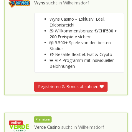
Wyns
sucht in
Wilhelmsdorf
Wyns Casino – Exklusiv, Edel,
Erlebnisreich!
🎁 Willkommensbonus:
€/CHF500 +
200 Freispiele
sichern
🎲 5.500+ Spiele von den besten
Studios
💳 Bezahle flexibel: Fiat & Crypto
👑 VIP-Programm mit individuellen
Belohnungen
Registrieren & Bonus absahnen
Premium
online
Verde Casino
sucht in
Wilhelmsdorf