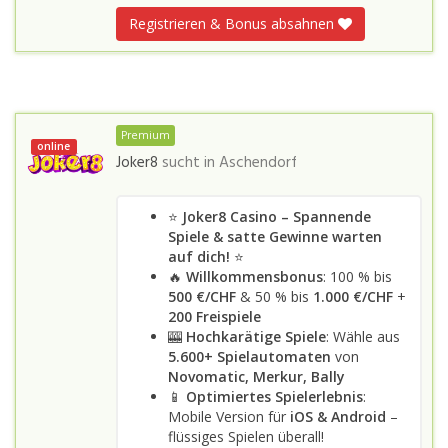
Registrieren & Bonus absahnen
Premium
online
Joker8
sucht in
Aschendorf
⭐
Joker8 Casino – Spannende
Spiele & satte Gewinne warten
auf dich!
⭐
🔥
Willkommensbonus
: 100 % bis
500 €/CHF
& 50 % bis
1.000 €/CHF
+
200 Freispiele
🎰
Hochkarätige Spiele
: Wähle aus
5.600+ Spielautomaten
von
Novomatic, Merkur, Bally
📱
Optimiertes Spielerlebnis
:
Mobile Version für
iOS & Android
–
flüssiges Spielen überall!