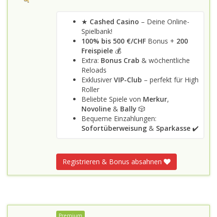
★
Cashed Casino
– Deine Online-
Spielbank!
100% bis 500 €/CHF
Bonus +
200
Freispiele
💰
Extra:
Bonus Crab
& wöchentliche
Reloads
Exklusiver
VIP-Club
– perfekt für High
Roller
Beliebte Spiele von
Merkur
,
Novoline
&
Bally
🎲
Bequeme Einzahlungen:
Sofortüberweisung
&
Sparkasse
✔️
Registrieren & Bonus absahnen
Premium