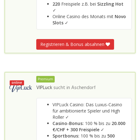
220
Freispiele z.B. bei
Sizzling Hot
✓
Online Casino des Monats mit
Novo
Slots
✓
Registrieren & Bonus absahnen
Premium
online
VIPLuck
sucht in
Aschendorf
VIPLuck Casino: Das Luxus-Casino
für ambitionierte Spieler und High
Roller ✓
Casino-Bonus:
100 % bis zu
20.000
€/CHF + 300 Freispiele
✓
Sportbonus:
100 % bis zu
500