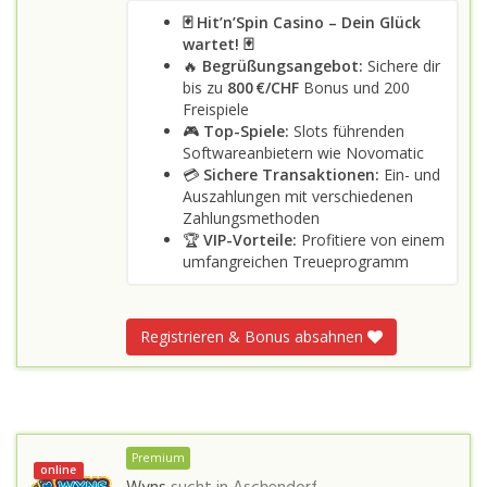
🃏 Hit’n’Spin Casino – Dein Glück
wartet! 🃏
🔥
Begrüßungsangebot:
Sichere dir
bis zu
800 €/CHF
Bonus und 200
Freispiele
🎮
Top-Spiele:
Slots führenden
Softwareanbietern wie Novomatic
💳
Sichere Transaktionen:
Ein- und
Auszahlungen mit verschiedenen
Zahlungsmethoden
🏆
VIP-Vorteile:
Profitiere von einem
umfangreichen Treueprogramm
Registrieren & Bonus absahnen
Premium
online