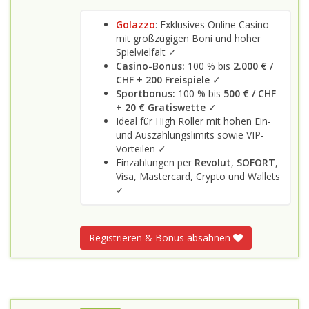
Golazzo
: Exklusives Online Casino
mit großzügigen Boni und hoher
Spielvielfalt ✓
Casino-Bonus:
100 % bis
2.000 € /
CHF + 200 Freispiele
✓
Sportbonus:
100 % bis
500 € / CHF
+ 20 € Gratiswette
✓
Ideal für High Roller mit hohen Ein-
und Auszahlungslimits sowie VIP-
Vorteilen ✓
Einzahlungen per
Revolut
,
SOFORT
,
Visa, Mastercard, Crypto und Wallets
✓
Registrieren & Bonus absahnen