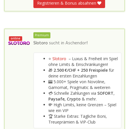
Registrieren & Bonus absahnen
Premium
online
Slotoro
sucht in
Aschendorf
⭐
Slotoro
– Luxus & Freiheit im Spiel
ohne Limits & Einschränkungen!
🎁
2.500 €/CHF + 250 Freispiele
für
deine ersten Einzahlungen
🎰 5.000+ Spiele von Novoline,
Gamomat, Pragmatic & weiteren
💳 Schnelle Zahlungen via
SOFORT
,
Paysafe, Crypto
& mehr.
💸 High Limits, keine Grenzen – Spiel
wie ein VIP
🏆 Starke Extras: Tägliche Boni,
Treueprämien & VIP-Club