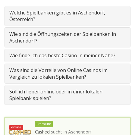
Welche Spielbanken gibt es in Aschendorf,
Österreich?
Wie sind die Öffnungszeiten der Spielbanken in
Aschendorf?
Wie finde ich das beste Casino in meiner Nähe?
Was sind die Vorteile von Online Casinos im
Vergleich zu lokalen Spielbanken?
Soll ich lieber online oder in einer lokalen
Spielbank spielen?
Premium
online
Cashed
sucht in
Aschendorf