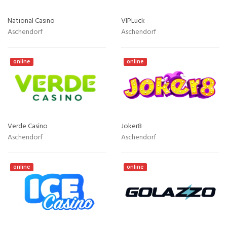
National Casino
VIPLuck
Aschendorf
Aschendorf
online
online
Verde Casino
Joker8
Aschendorf
Aschendorf
online
online