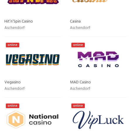
Hit’n’Spin Casino
Casina
Aschendorf
Aschendorf
online
online
Vegasino
MAD Casino
Aschendorf
Aschendorf
online
online