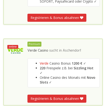
SOFORT, Paysafecard oder Crypto ✓
Registrieren & Bonus absahnen
Premium
online
Verde Casino
sucht in
Aschendorf
Verde
Casino Bonus
1200 €
✓
220
Freispiele z.B. bei
Sizzling Hot
✓
Online Casino des Monats mit
Novo
Slots
✓
Registrieren & Bonus absahnen