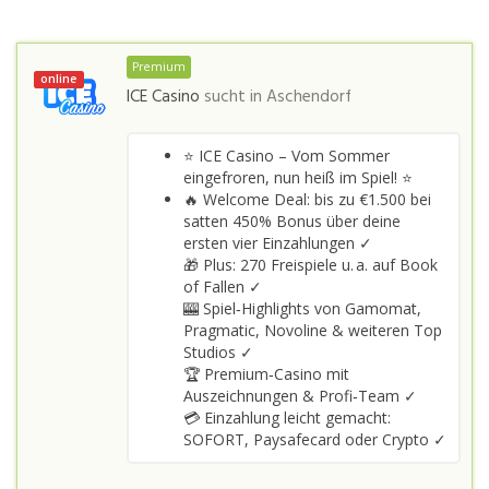
Premium
online
ICE Casino
sucht in
Aschendorf
⭐ ICE Casino – Vom Sommer
eingefroren, nun heiß im Spiel! ⭐
🔥 Welcome Deal: bis zu €1.500 bei
satten 450% Bonus über deine
ersten vier Einzahlungen ✓
🎁 Plus: 270 Freispiele u. a. auf Book
of Fallen ✓
🎰 Spiel‑Highlights von Gamomat,
Pragmatic, Novoline & weiteren Top
Studios ✓
🏆 Premium‑Casino mit
Auszeichnungen & Profi‑Team ✓
💳 Einzahlung leicht gemacht:
SOFORT, Paysafecard oder Crypto ✓