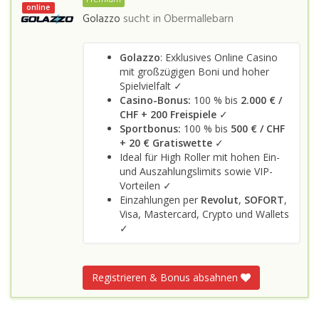
online
Golazzo
sucht in
Obermallebarn
Golazzo
: Exklusives Online Casino
mit großzügigen Boni und hoher
Spielvielfalt ✓
Casino-Bonus:
100 % bis
2.000 € /
CHF + 200 Freispiele
✓
Sportbonus:
100 % bis
500 € / CHF
+ 20 € Gratiswette
✓
Ideal für High Roller mit hohen Ein-
und Auszahlungslimits sowie VIP-
Vorteilen ✓
Einzahlungen per
Revolut
,
SOFORT
,
Visa, Mastercard, Crypto und Wallets
✓
Registrieren & Bonus absahnen