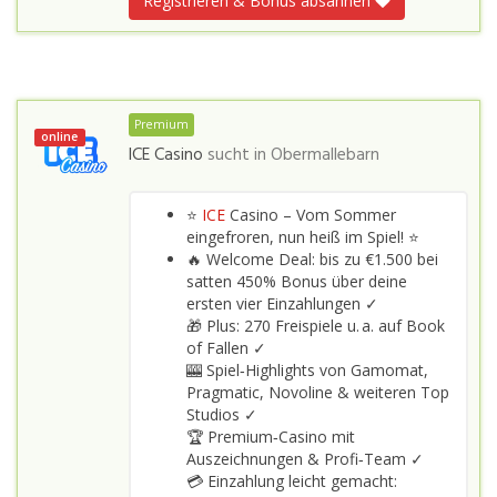
Registrieren & Bonus absahnen
Premium
online
ICE Casino
sucht in
Obermallebarn
⭐
ICE
Casino – Vom Sommer
eingefroren, nun heiß im Spiel! ⭐
🔥 Welcome Deal: bis zu €1.500 bei
satten 450% Bonus über deine
ersten vier Einzahlungen ✓
🎁 Plus: 270 Freispiele u. a. auf Book
of Fallen ✓
🎰 Spiel‑Highlights von Gamomat,
Pragmatic, Novoline & weiteren Top
Studios ✓
🏆 Premium‑Casino mit
Auszeichnungen & Profi‑Team ✓
💳 Einzahlung leicht gemacht: