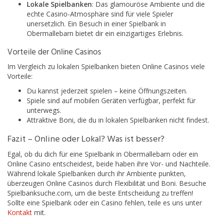
Lokale Spielbanken
: Das glamouröse Ambiente und die
echte Casino-Atmosphäre sind für viele Spieler
unersetzlich. Ein Besuch in einer Spielbank in
Obermallebarn bietet dir ein einzigartiges Erlebnis.
Vorteile der Online Casinos
Im Vergleich zu lokalen Spielbanken bieten Online Casinos viele
Vorteile:
Du kannst jederzeit spielen – keine Öffnungszeiten.
Spiele sind auf mobilen Geräten verfügbar, perfekt für
unterwegs.
Attraktive Boni, die du in lokalen Spielbanken nicht findest.
Fazit – Online oder Lokal? Was ist besser?
Egal, ob du dich für eine Spielbank in Obermallebarn oder ein
Online Casino entscheidest, beide haben ihre Vor- und Nachteile.
Während lokale Spielbanken durch ihr Ambiente punkten,
überzeugen Online Casinos durch Flexibilität und Boni. Besuche
Spielbanksuche.com, um die beste Entscheidung zu treffen!
Sollte eine Spielbank oder ein Casino fehlen, teile es uns unter
Kontakt
mit.