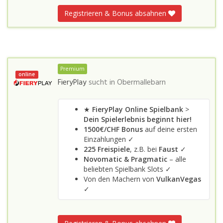
Registrieren & Bonus absahnen
Premium
online
FieryPlay
sucht in
Obermallebarn
★
FieryPlay Online Spielbank
>
Dein Spielerlebnis beginnt hier!
1500€/CHF Bonus
auf deine ersten
Einzahlungen ✓
225 Freispiele
, z.B. bei
Faust
✓
Novomatic & Pragmatic
– alle
beliebten Spielbank Slots ✓
Von den Machern von
VulkanVegas
✓