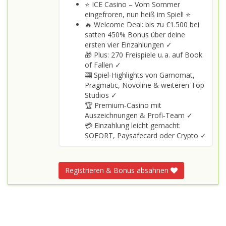
⭐ ICE Casino – Vom Sommer
eingefroren, nun heiß im Spiel! ⭐
🔥 Welcome Deal: bis zu €1.500 bei
satten 450% Bonus über deine
ersten vier Einzahlungen ✓
🎁 Plus: 270 Freispiele u. a. auf Book
of Fallen ✓
🎰 Spiel‑Highlights von Gamomat,
Pragmatic, Novoline & weiteren Top
Studios ✓
🏆 Premium‑Casino mit
Auszeichnungen & Profi‑Team ✓
💳 Einzahlung leicht gemacht:
SOFORT, Paysafecard oder Crypto ✓
Registrieren & Bonus absahnen