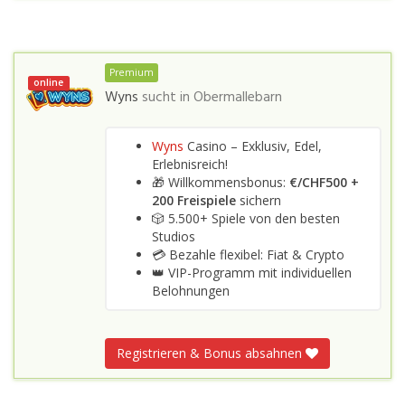
Premium
online
Wyns
sucht in
Obermallebarn
Wyns
Casino – Exklusiv, Edel,
Erlebnisreich!
🎁 Willkommensbonus:
€/CHF500 +
200 Freispiele
sichern
🎲 5.500+ Spiele von den besten
Studios
💳 Bezahle flexibel: Fiat & Crypto
👑 VIP-Programm mit individuellen
Belohnungen
Registrieren & Bonus absahnen