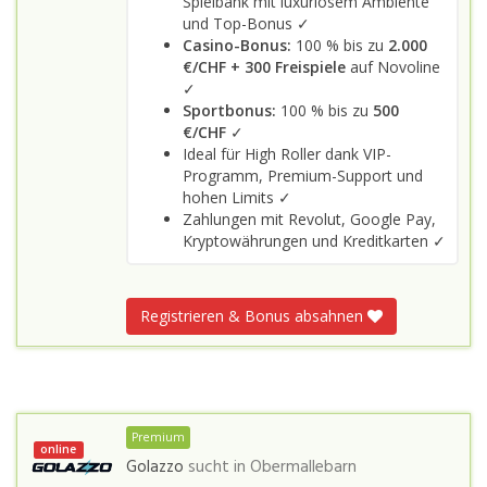
Spielbank mit luxuriösem Ambiente
und Top-Bonus ✓
Casino-Bonus:
100 % bis zu
2.000
€/CHF + 300 Freispiele
auf Novoline
✓
Sportbonus:
100 % bis zu
500
€/CHF
✓
Ideal für High Roller dank VIP-
Programm, Premium-Support und
hohen Limits ✓
Zahlungen mit Revolut, Google Pay,
Kryptowährungen und Kreditkarten ✓
Registrieren & Bonus absahnen
Premium
online
Golazzo
sucht in
Obermallebarn