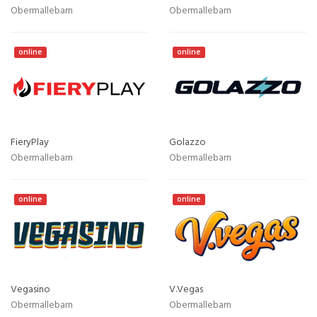
Obermallebarn
Obermallebarn
online
online
FieryPlay
Golazzo
Obermallebarn
Obermallebarn
online
online
Vegasino
V.Vegas
Obermallebarn
Obermallebarn