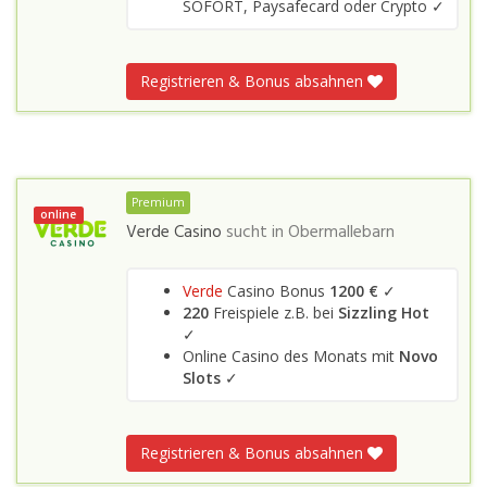
SOFORT, Paysafecard oder Crypto ✓
Registrieren & Bonus absahnen
Premium
online
Verde Casino
sucht in
Obermallebarn
Verde
Casino Bonus
1200 €
✓
220
Freispiele z.B. bei
Sizzling Hot
✓
Online Casino des Monats mit
Novo
Slots
✓
Registrieren & Bonus absahnen