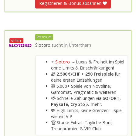
Registrieren & Bonus absahnen
Premium
online
Slotoro
sucht in
Unterthern
⭐
Slotoro
– Luxus & Freiheit im Spiel
ohne Limits & Einschränkungen!
🎁
2.500 €/CHF + 250 Freispiele
für
deine ersten Einzahlungen
🎰 5.000+ Spiele von Novoline,
Gamomat, Pragmatic & weiteren
💳 Schnelle Zahlungen via
SOFORT
,
Paysafe, Crypto
& mehr.
💸 High Limits, keine Grenzen – Spiel
wie ein VIP
🏆 Starke Extras: Tägliche Boni,
Treueprämien & VIP-Club