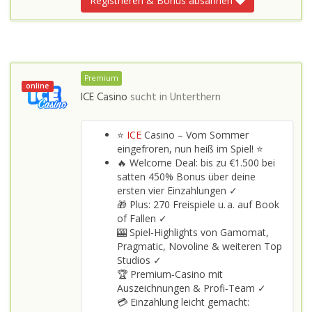
Registrieren & Bonus absahnen
Premium
online
ICE Casino
sucht in
Unterthern
⭐
ICE
Casino – Vom Sommer
eingefroren, nun heiß im Spiel! ⭐
🔥 Welcome Deal: bis zu €1.500 bei
satten 450% Bonus über deine
ersten vier Einzahlungen ✓
🎁 Plus: 270 Freispiele u. a. auf Book
of Fallen ✓
🎰 Spiel‑Highlights von Gamomat,
Pragmatic, Novoline & weiteren Top
Studios ✓
🏆 Premium‑Casino mit
Auszeichnungen & Profi‑Team ✓
💳 Einzahlung leicht gemacht: