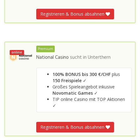
Registrieren & Bonus absahnen
Premium
online
National Casino
sucht in
Unterthern
100% BONUS bis 300 €/CHF
plus
150 Freispiele
✓
Großes Spieleangebot inkusive
Novomatic Games
✓
TIP online Casino mit TOP Aktionen
✓
Registrieren & Bonus absahnen