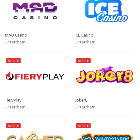
MAD Casino
ICE Casino
Unterthern
Unterthern
online
online
FieryPlay
Joker8
Unterthern
Unterthern
online
online