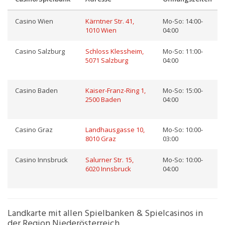
Casino Wien
Kärntner Str. 41,
Mo-So: 14:00-
1010 Wien
04:00
Casino Salzburg
Schloss Klessheim,
Mo-So: 11:00-
5071 Salzburg
04:00
Casino Baden
Kaiser-Franz-Ring 1,
Mo-So: 15:00-
2500 Baden
04:00
Casino Graz
Landhausgasse 10,
Mo-So: 10:00-
8010 Graz
03:00
Casino Innsbruck
Salurner Str. 15,
Mo-So: 10:00-
6020 Innsbruck
04:00
Landkarte mit allen Spielbanken & Spielcasinos in
der Region Niederösterreich