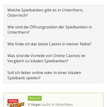
Welche Spielbanken gibt es in Unterthern,
Österreich?
Wie sind die Öffnungszeiten der Spielbanken in
Unterthern?
Wie finde ich das beste Casino in meiner Nähe?
Was sind die Vorteile von Online Casinos im
Vergleich zu lokalen Spielbanken?
Soll ich lieber online oder in einer lokalen
Spielbank spielen?
Premium
online
V.Vegas
sucht in
Unterthern