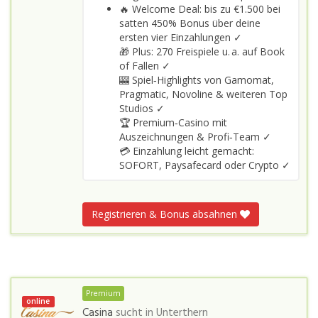
🔥 Welcome Deal: bis zu €1.500 bei
satten 450% Bonus über deine
ersten vier Einzahlungen ✓
🎁 Plus: 270 Freispiele u. a. auf Book
of Fallen ✓
🎰 Spiel‑Highlights von Gamomat,
Pragmatic, Novoline & weiteren Top
Studios ✓
🏆 Premium‑Casino mit
Auszeichnungen & Profi‑Team ✓
💳 Einzahlung leicht gemacht:
SOFORT, Paysafecard oder Crypto ✓
Registrieren & Bonus absahnen
Premium
online
Casina
sucht in
Unterthern