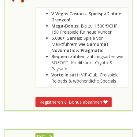
V.Vegas Casino – Spielspaß ohne
Grenzen!
Mega-Bonus:
Bis zu 1.500 €/CHF +
150 Freispiele für neue Kunden
5.000+ Games:
Spiele von
Marktführern wie
Gamomat
,
Novomatic
&
Pragmatic
Bequem zahlen:
Zahlungsarten wie
SOFORT, Kreditkarte, Crypto &
Paysafe
Vorteile satt:
VIP-Club, Freispiele,
Reloads & wöchentliche Specials
Registrieren & Bonus absahnen
Premium