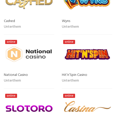
Cashed
Wyns
Unterthern
Unterthern
online
online
National Casino
Hit’n’Spin Casino
Unterthern
Unterthern
online
online