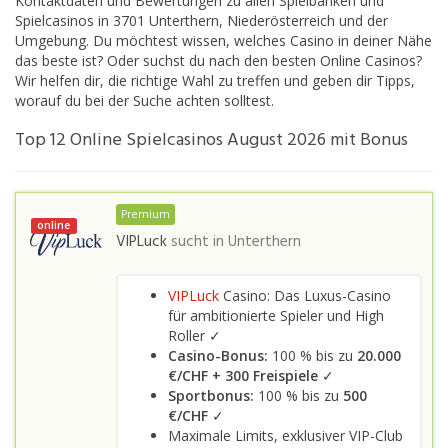
Kontaktdaten und Bewertungen zu allen Spielbanken und
Spielcasinos in 3701 Unterthern, Niederösterreich und der
Umgebung. Du möchtest wissen, welches Casino in deiner Nähe
das beste ist? Oder suchst du nach den besten Online Casinos?
Wir helfen dir, die richtige Wahl zu treffen und geben dir Tipps,
worauf du bei der Suche achten solltest.
Top 12 Online Spielcasinos August 2026 mit Bonus
Premium
online
VIPLuck
sucht in
Unterthern
VIPLuck
Casino: Das Luxus-Casino
für ambitionierte Spieler und High
Roller ✓
Casino-Bonus:
100 % bis zu
20.000
€/CHF + 300 Freispiele
✓
Sportbonus:
100 % bis zu
500
€/CHF
✓
Maximale Limits, exklusiver VIP-Club