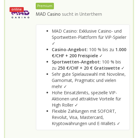
Premium
online
MAD Casino
sucht in
Unterthern
MAD Casino: Exklusive Casino- und
Sportwetten-Plattform für VIP-Spieler
✓
Casino-Angebot:
100 % bis zu
1.000
€/CHF + 200 Freispiele
✓
Sportwetten-Angebot:
100 % bis
zu
250 €/CHF + 20 € Gratiswette
✓
Sehr gute Spielauswahl mit Novoline,
Gamomat, Pragmatic und vielen
mehr ✓
Hohe Einsatzlimits, spezielle VIP-
Aktionen und attraktive Vorteile für
High Roller ✓
Flexible Zahlungen mit SOFORT,
Revolut, Visa, Mastercard,
Kryptowährungen und E-Wallets ✓