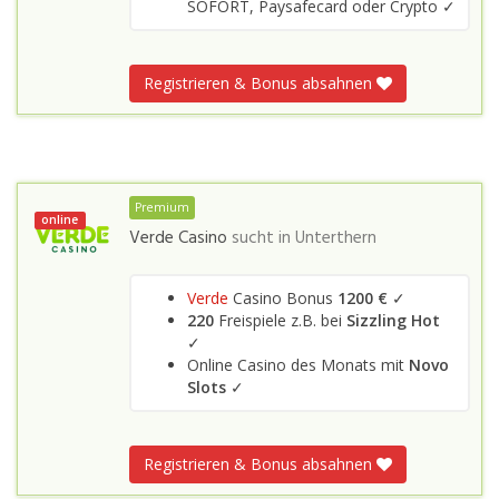
SOFORT, Paysafecard oder Crypto ✓
Registrieren & Bonus absahnen
Premium
online
Verde Casino
sucht in
Unterthern
Verde
Casino Bonus
1200 €
✓
220
Freispiele z.B. bei
Sizzling Hot
✓
Online Casino des Monats mit
Novo
Slots
✓
Registrieren & Bonus absahnen