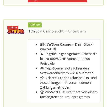
Premium
online
Hit’n’Spin Casino
sucht in
Unterthern
🃏 Hit’n’Spin Casino – Dein Glück
wartet! 🃏
🔥
Begrüßungsangebot:
Sichere dir
bis zu
800 €/CHF
Bonus und 200
Freispiele
🎮
Top-Spiele:
Slots führenden
Softwareanbietern wie Novomatic
💳
Sichere Transaktionen:
Ein- und
Auszahlungen mit verschiedenen
Zahlungsmethoden
🏆
VIP-Vorteile:
Profitiere von einem
umfangreichen Treueprogramm