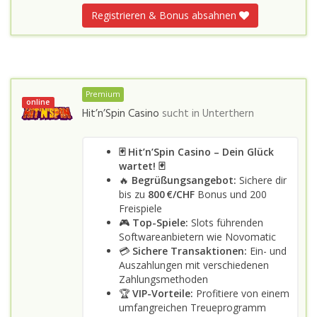
Registrieren & Bonus absahnen
Premium
online
Hit’n’Spin Casino
sucht in
Unterthern
🃏 Hit’n’Spin Casino – Dein Glück
wartet! 🃏
🔥
Begrüßungsangebot:
Sichere dir
bis zu
800 €/CHF
Bonus und 200
Freispiele
🎮
Top-Spiele:
Slots führenden
Softwareanbietern wie Novomatic
💳
Sichere Transaktionen:
Ein- und
Auszahlungen mit verschiedenen
Zahlungsmethoden
🏆
VIP-Vorteile:
Profitiere von einem
umfangreichen Treueprogramm