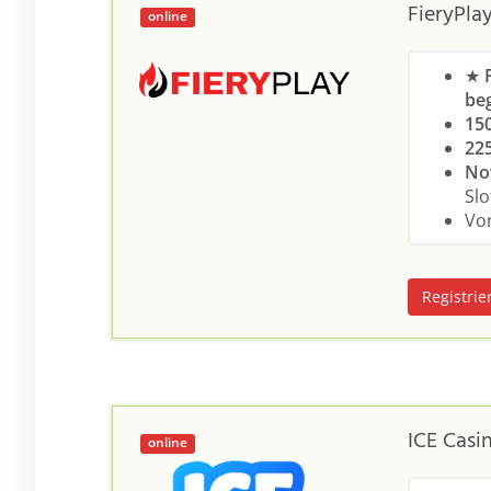
FieryPla
online
★
beg
15
225
No
Slo
Vo
Registri
ICE Casi
online