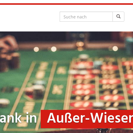
bank in
Außer-Wiese