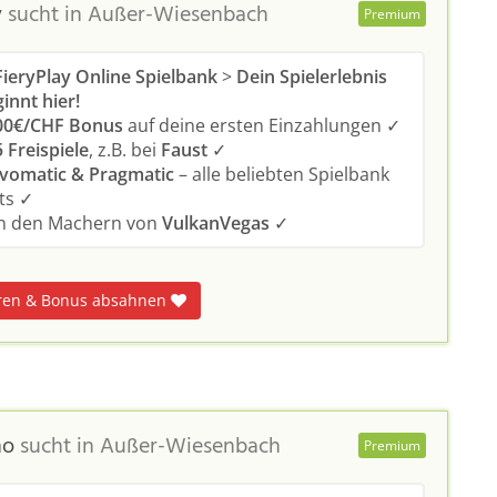
y
sucht in
Außer-Wiesenbach
Premium
FieryPlay Online Spielbank
>
Dein Spielerlebnis
innt hier!
00€/CHF Bonus
auf deine ersten Einzahlungen ✓
 Freispiele
, z.B. bei
Faust
✓
vomatic & Pragmatic
– alle beliebten Spielbank
ts ✓
n den Machern von
VulkanVegas
✓
eren & Bonus absahnen
no
sucht in
Außer-Wiesenbach
Premium