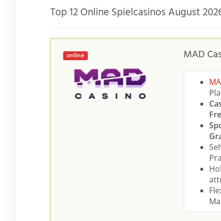
Top 12 Online Spielcasinos August 202
MAD Cas
online
MA
Pla
Ca
Fre
Sp
Gr
Se
Pr
Hoh
att
Fle
Ma