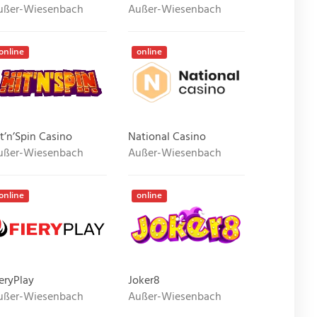
ußer-Wiesenbach
Außer-Wiesenbach
online
online
t’n’Spin Casino
National Casino
ußer-Wiesenbach
Außer-Wiesenbach
online
online
eryPlay
Joker8
ußer-Wiesenbach
Außer-Wiesenbach