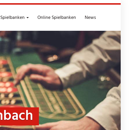
Spielbanken
Online Spielbanken
News
nbach