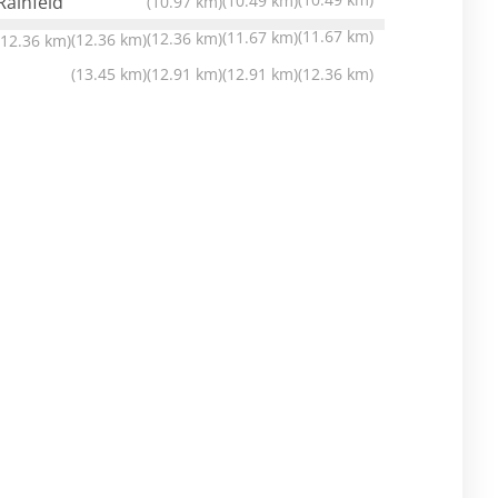
Rainfeld
(10.49 km)
(10.97 km)
(11.67 km)
(11.67 km)
(12.36 km)
(12.36 km)
(12.36 km)
(13.45 km)
(12.91 km)
(12.91 km)
(12.36 km)