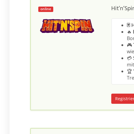
Hit’n’Spi
online
🃏 
🔥
Bon
🎮
wi
💳
mi
🏆
Tr
Registri