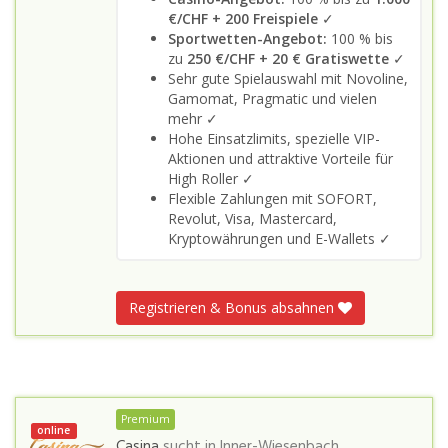
€/CHF + 200 Freispiele
✓
Sportwetten-Angebot:
100 % bis
zu
250 €/CHF + 20 € Gratiswette
✓
Sehr gute Spielauswahl mit Novoline,
Gamomat, Pragmatic und vielen
mehr ✓
Hohe Einsatzlimits, spezielle VIP-
Aktionen und attraktive Vorteile für
High Roller ✓
Flexible Zahlungen mit SOFORT,
Revolut, Visa, Mastercard,
Kryptowährungen und E-Wallets ✓
Registrieren & Bonus absahnen
Premium
online
Casina
sucht in
Inner-Wiesenbach