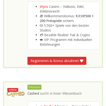
Wyns
Casino – Exklusiv, Edel,
Erlebnisreich!
🎁 Willkommensbonus:
€/CHF500 +
200 Freispiele
sichern
🎲 5.500+ Spiele von den besten
Studios
💳 Bezahle flexibel: Fiat & Crypto
👑 VIP-Programm mit individuellen
Belohnungen
Registrieren & Bonus absahnen
Premium
online
Cashed
sucht in
Inner-Wiesenbach