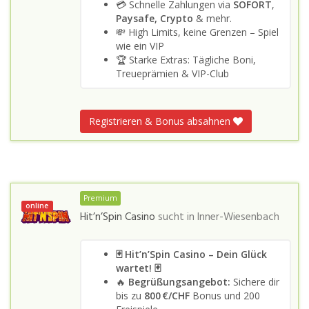
💳 Schnelle Zahlungen via
SOFORT
,
Paysafe, Crypto
& mehr.
💸 High Limits, keine Grenzen – Spiel
wie ein VIP
🏆 Starke Extras: Tägliche Boni,
Treueprämien & VIP-Club
Registrieren & Bonus absahnen
Premium
online
Hit’n’Spin Casino
sucht in
Inner-Wiesenbach
🃏 Hit’n’Spin Casino – Dein Glück
wartet! 🃏
🔥
Begrüßungsangebot:
Sichere dir
bis zu
800 €/CHF
Bonus und 200