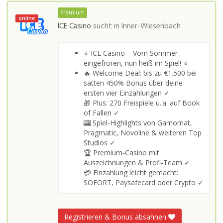
Premium
online
ICE Casino
sucht in
Inner-Wiesenbach
⭐ ICE Casino – Vom Sommer
eingefroren, nun heiß im Spiel! ⭐
🔥 Welcome Deal: bis zu €1.500 bei
satten 450% Bonus über deine
ersten vier Einzahlungen ✓
🎁 Plus: 270 Freispiele u. a. auf Book
of Fallen ✓
🎰 Spiel‑Highlights von Gamomat,
Pragmatic, Novoline & weiteren Top
Studios ✓
🏆 Premium‑Casino mit
Auszeichnungen & Profi‑Team ✓
💳 Einzahlung leicht gemacht:
SOFORT, Paysafecard oder Crypto ✓
Registrieren & Bonus absahnen