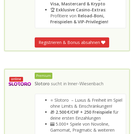
Visa, Mastercard & Krypto
🏆
Exklusive Casino-Extras
:
Profitiere von
Reload-Boni,
Freispielen & VIP-Privilegien!
Registrieren & Bonus absahnen
Premium
online
Slotoro
sucht in
Inner-Wiesenbach
⭐ Slotoro – Luxus & Freiheit im Spiel
ohne Limits & Einschränkungen!
🎁
2.500 €/CHF + 250 Freispiele
für
deine ersten Einzahlungen
🎰 5.000+ Spiele von Novoline,
Gamomat, Pragmatic & weiteren