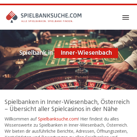
Skip
to
main
Toggl
content
navig
Spielbank in
Inner-Wiesenbach
Spielbanken in Inner-Wiesenbach, Österreich
– Übersicht aller Spielcasinos in der Nähe
Willkommen auf
Spielbanksuche.com
! Hier findest du alles
Wissenswerte zu Spielbanken in Inner-Wiesenbach, Österreich.
Wir bieten dir ausführliche Berichte, Adressen, Öffnungszeiten,