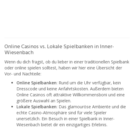
Online Casinos vs. Lokale Spielbanken in Inner-
Wiesenbach
Wenn du dich fragst, ob du lieber in einer traditionellen Spielbank
oder online spielen solltest, haben wir hier eine Übersicht der
Vor- und Nachteile:
Online Spielbanken
: Rund um die Uhr verfügbar, kein
Dresscode und keine Anfahrtskosten. Außerdem bieten
Online Casinos oft attraktive Willkommensboni und eine
größere Auswahl an Spielen.
Lokale Spielbanken
: Das glamouröse Ambiente und die
echte Casino-Atmosphäre sind für viele Spieler
unersetzlich. Ein Besuch in einer Spielbank in Inner-
Wiesenbach bietet dir ein einzigartiges Erlebnis.