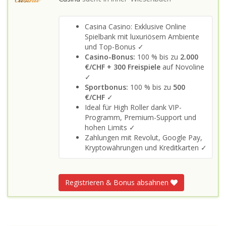
Casina Casino: Exklusive Online
Spielbank mit luxuriösem Ambiente
und Top-Bonus ✓
Casino-Bonus:
100 % bis zu
2.000
€/CHF + 300 Freispiele
auf Novoline
✓
Sportbonus:
100 % bis zu
500
€/CHF
✓
Ideal für High Roller dank VIP-
Programm, Premium-Support und
hohen Limits ✓
Zahlungen mit Revolut, Google Pay,
Kryptowährungen und Kreditkarten ✓
Registrieren & Bonus absahnen