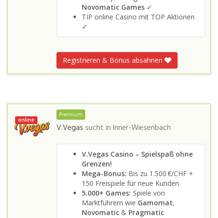
Novomatic Games
✓
TIP online Casino mit TOP Aktionen
✓
Registrieren & Bonus absahnen
Premium
online
V.Vegas
sucht in
Inner-Wiesenbach
V.Vegas Casino – Spielspaß ohne
Grenzen!
Mega-Bonus:
Bis zu 1.500 €/CHF +
150 Freispiele für neue Kunden
5.000+ Games:
Spiele von
Marktführern wie
Gamomat
,
Novomatic
&
Pragmatic