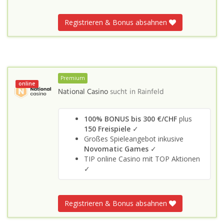
Registrieren & Bonus absahnen
Premium
online
National Casino
sucht in
Rainfeld
100% BONUS bis 300 €/CHF
plus
150 Freispiele
✓
Großes Spieleangebot inkusive
Novomatic Games
✓
TIP online Casino mit TOP Aktionen
✓
Registrieren & Bonus absahnen