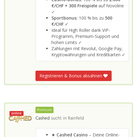
€/CHF + 300 Freispiele
auf Novoline
✓
Sportbonus:
100 % bis zu
500
€/CHF
✓
Ideal für High Roller dank VIP-
Programm, Premium-Support und
hohen Limits ✓
Zahlungen mit Revolut, Google Pay,
Kryptowährungen und Kreditkarten ✓
Registrieren & Bonus absahnen
Premium
online
Cashed
sucht in
Rainfeld
★
Cashed Casino
– Deine Online-