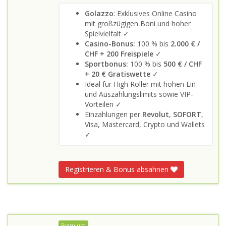
Golazzo
: Exklusives Online Casino
mit großzügigen Boni und hoher
Spielvielfalt ✓
Casino-Bonus:
100 % bis
2.000 € /
CHF + 200 Freispiele
✓
Sportbonus:
100 % bis
500 € / CHF
+ 20 € Gratiswette
✓
Ideal für High Roller mit hohen Ein-
und Auszahlungslimits sowie VIP-
Vorteilen ✓
Einzahlungen per
Revolut
,
SOFORT
,
Visa, Mastercard, Crypto und Wallets
✓
Registrieren & Bonus absahnen
Premium