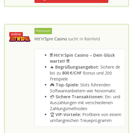
Premium
online
Hit’n’Spin Casino
sucht in
Rainfeld
🃏 Hit’n’Spin Casino – Dein Glück
wartet! 🃏
🔥
Begrüßungsangebot:
Sichere dir
bis zu
800 €/CHF
Bonus und 200
Freispiele
🎮
Top-Spiele:
Slots führenden
Softwareanbietern wie Novomatic
💳
Sichere Transaktionen:
Ein- und
Auszahlungen mit verschiedenen
Zahlungsmethoden
🏆
VIP-Vorteile:
Profitiere von einem
umfangreichen Treueprogramm