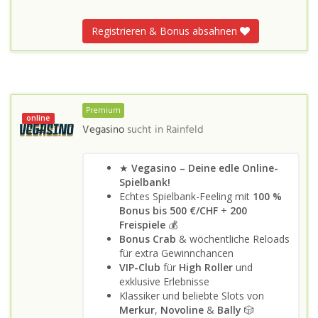
Registrieren & Bonus absahnen
Premium
online
Vegasino
sucht in
Rainfeld
★
Vegasino – Deine edle Online-
Spielbank!
Echtes Spielbank-Feeling mit
100 %
Bonus bis 500 €/CHF
+
200
Freispiele
💰
Bonus Crab
& wöchentliche Reloads
für extra Gewinnchancen
VIP-Club
für
High Roller
und
exklusive Erlebnisse
Klassiker und beliebte Slots von
Merkur
,
Novoline
&
Bally
🎲