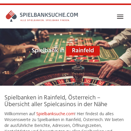
Skip
to
main
Toggl
content
navig
Spielbank in
Rainfeld
Spielbanken in Rainfeld, Österreich –
Übersicht aller Spielcasinos in der Nähe
Willkommen auf
Spielbanksuche.com
! Hier findest du alles
Wissenswerte zu Spielbanken in Rainfeld, Österreich. Wir bieten
dir ausführliche Berichte, Adressen, Öffnungszeiten,