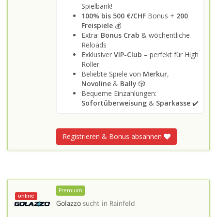
Spielbank!
100% bis 500 €/CHF
Bonus +
200
Freispiele
💰
Extra:
Bonus Crab
& wöchentliche
Reloads
Exklusiver
VIP-Club
– perfekt für High
Roller
Beliebte Spiele von
Merkur
,
Novoline
&
Bally
🎲
Bequeme Einzahlungen:
Sofortüberweisung
&
Sparkasse
✔️
Registrieren & Bonus absahnen
Premium
online
Golazzo
sucht in
Rainfeld