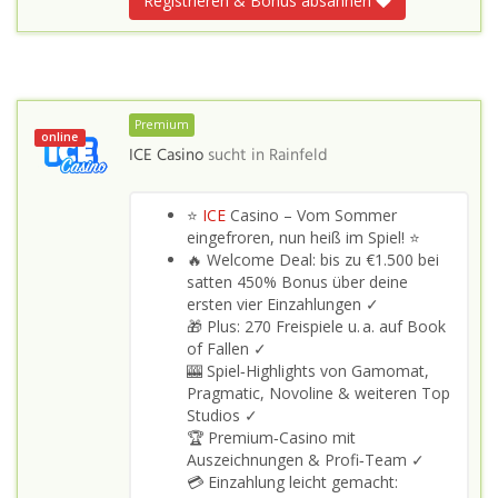
Registrieren & Bonus absahnen
Premium
online
ICE Casino
sucht in
Rainfeld
⭐
ICE
Casino – Vom Sommer
eingefroren, nun heiß im Spiel! ⭐
🔥 Welcome Deal: bis zu €1.500 bei
satten 450% Bonus über deine
ersten vier Einzahlungen ✓
🎁 Plus: 270 Freispiele u. a. auf Book
of Fallen ✓
🎰 Spiel‑Highlights von Gamomat,
Pragmatic, Novoline & weiteren Top
Studios ✓
🏆 Premium‑Casino mit
Auszeichnungen & Profi‑Team ✓
💳 Einzahlung leicht gemacht: