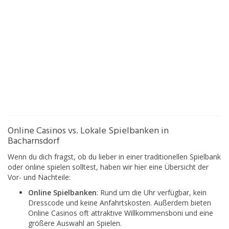
Online Casinos vs. Lokale Spielbanken in
Bacharnsdorf
Wenn du dich fragst, ob du lieber in einer traditionellen Spielbank
oder online spielen solltest, haben wir hier eine Übersicht der
Vor- und Nachteile:
Online Spielbanken
: Rund um die Uhr verfügbar, kein
Dresscode und keine Anfahrtskosten. Außerdem bieten
Online Casinos oft attraktive Willkommensboni und eine
größere Auswahl an Spielen.