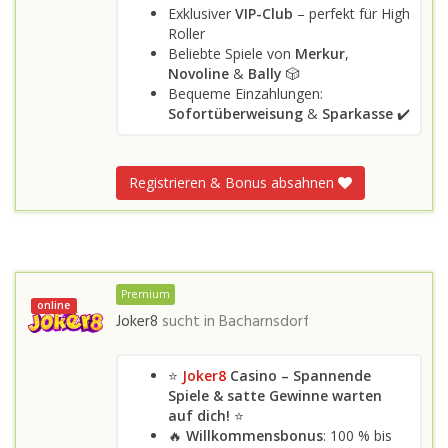
Exklusiver
VIP-Club
– perfekt für High
Roller
Beliebte Spiele von
Merkur
,
Novoline
&
Bally
🎲
Bequeme Einzahlungen:
Sofortüberweisung
&
Sparkasse
✔️
Registrieren & Bonus absahnen
Premium
online
Joker8
sucht in
Bacharnsdorf
⭐
Joker8
Casino – Spannende
Spiele & satte Gewinne warten
auf dich!
⭐
🔥
Willkommensbonus
: 100 % bis