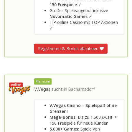
150 Freispiele
✓
Großes Spieleangebot inkusive
Novomatic Games
✓
TIP online Casino mit TOP Aktionen
✓
Registrieren & Bonus absahnen
Premium
online
V.Vegas
sucht in
Bacharnsdorf
V.Vegas Casino – Spielspaß ohne
Grenzen!
Mega-Bonus:
Bis zu 1.500 €/CHF +
150 Freispiele für neue Kunden
5.000+ Games:
Spiele von