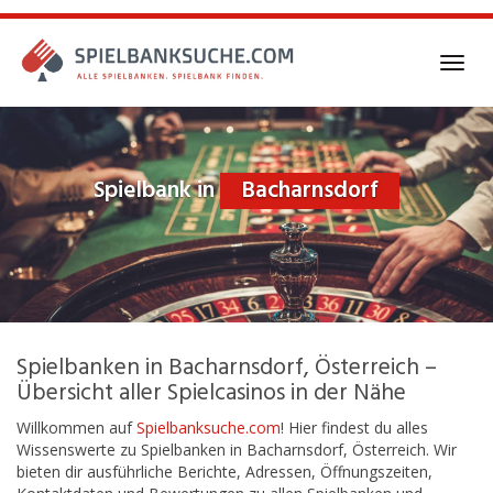
Skip
to
main
Toggl
content
navig
Spielbank in
Bacharnsdorf
Spielbanken in Bacharnsdorf, Österreich –
Übersicht aller Spielcasinos in der Nähe
Willkommen auf
Spielbanksuche.com
! Hier findest du alles
Wissenswerte zu Spielbanken in Bacharnsdorf, Österreich. Wir
bieten dir ausführliche Berichte, Adressen, Öffnungszeiten,