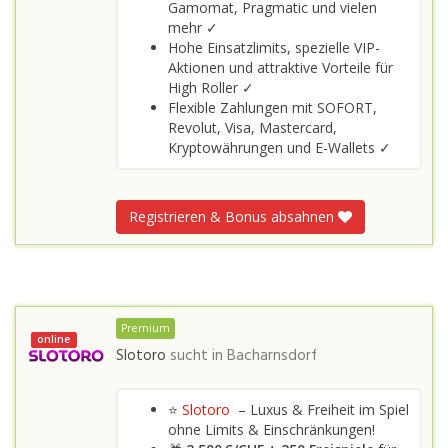
Gamomat, Pragmatic und vielen
mehr ✓
Hohe Einsatzlimits, spezielle VIP-
Aktionen und attraktive Vorteile für
High Roller ✓
Flexible Zahlungen mit SOFORT,
Revolut, Visa, Mastercard,
Kryptowährungen und E-Wallets ✓
Registrieren & Bonus absahnen
Premium
online
Slotoro
sucht in
Bacharnsdorf
⭐
Slotoro
– Luxus & Freiheit im Spiel
ohne Limits & Einschränkungen!