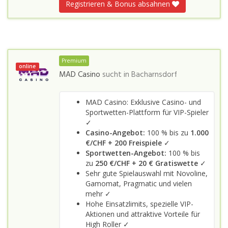
Registrieren & Bonus absahnen
Premium
online
MAD Casino
sucht in
Bacharnsdorf
MAD Casino: Exklusive Casino- und
Sportwetten-Plattform für VIP-Spieler
✓
Casino-Angebot:
100 % bis zu
1.000
€/CHF + 200 Freispiele
✓
Sportwetten-Angebot:
100 % bis
zu
250 €/CHF + 20 € Gratiswette
✓
Sehr gute Spielauswahl mit Novoline,
Gamomat, Pragmatic und vielen
mehr ✓
Hohe Einsatzlimits, spezielle VIP-
Aktionen und attraktive Vorteile für
High Roller ✓