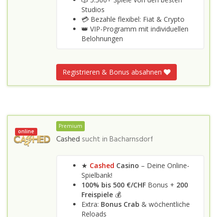
Studios
💳 Bezahle flexibel: Fiat & Crypto
👑 VIP-Programm mit individuellen
Belohnungen
Registrieren & Bonus absahnen
Premium
online
Cashed
sucht in
Bacharnsdorf
★
Cashed
Casino
– Deine Online-
Spielbank!
100% bis 500 €/CHF
Bonus +
200
Freispiele
💰
Extra:
Bonus Crab
& wöchentliche
Reloads