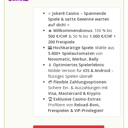
⭐
Joker8 Casino – Spannende
Spiele & satte Gewinne warten
auf dich!
⭐
🔥
Willkommensbonus
: 100 % bis
500 €/CHF
& 50 % bis
1.000 €/CHF
+
200 Freispiele
🎰
Hochkarätige Spiele
: Wähle aus
5.600+ Spielautomaten
von
Novomatic, Merkur, Bally
📱
Optimiertes Spielerlebnis
:
Mobile Version für
iOS & Android
–
flüssiges Spielen überall!
💳
Flexible Zahlungsoptionen
:
Sichere Ein- & Auszahlungen mit
Visa, Mastercard & Krypto
🏆
Exklusive Casino-Extras
:
Profitiere von
Reload-Boni,
Freispielen & VIP-Privilegien!