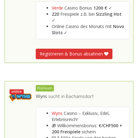
Verde
Casino Bonus
1200 €
✓
220
Freispiele z.B. bei
Sizzling Hot
✓
Online Casino des Monats mit
Novo
Slots
✓
Registrieren & Bonus absahnen
Premium
online
Wyns
sucht in
Bacharnsdorf
Wyns
Casino – Exklusiv, Edel,
Erlebnisreich!
🎁 Willkommensbonus:
€/CHF500 +
200 Freispiele
sichern
🎲 5.500+ Spiele von den besten