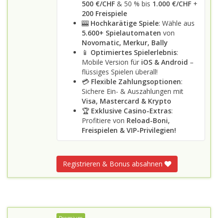
500 €/CHF
& 50 % bis
1.000 €/CHF
+
200 Freispiele
🎰
Hochkarätige Spiele
: Wähle aus
5.600+ Spielautomaten
von
Novomatic, Merkur, Bally
📱
Optimiertes Spielerlebnis
:
Mobile Version für
iOS & Android
–
flüssiges Spielen überall!
💳
Flexible Zahlungsoptionen
:
Sichere Ein- & Auszahlungen mit
Visa, Mastercard & Krypto
🏆
Exklusive Casino-Extras
:
Profitiere von
Reload-Boni,
Freispielen & VIP-Privilegien!
Registrieren & Bonus absahnen