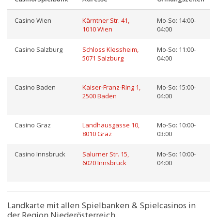
Casino Wien
Kärntner Str. 41,
Mo-So: 14:00-
1010 Wien
04:00
Casino Salzburg
Schloss Klessheim,
Mo-So: 11:00-
5071 Salzburg
04:00
Casino Baden
Kaiser-Franz-Ring 1,
Mo-So: 15:00-
2500 Baden
04:00
Casino Graz
Landhausgasse 10,
Mo-So: 10:00-
8010 Graz
03:00
Casino Innsbruck
Salurner Str. 15,
Mo-So: 10:00-
6020 Innsbruck
04:00
Landkarte mit allen Spielbanken & Spielcasinos in
der Region Niederösterreich