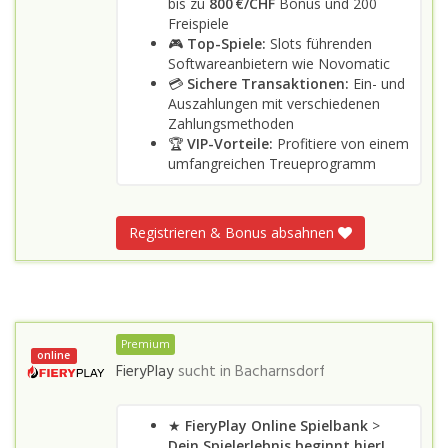
bis zu
800 €/CHF
Bonus und 200
Freispiele
🎮
Top-Spiele:
Slots führenden
Softwareanbietern wie Novomatic
💳
Sichere Transaktionen:
Ein- und
Auszahlungen mit verschiedenen
Zahlungsmethoden
🏆
VIP-Vorteile:
Profitiere von einem
umfangreichen Treueprogramm
Registrieren & Bonus absahnen
Premium
online
FieryPlay
sucht in
Bacharnsdorf
★
FieryPlay Online Spielbank
>
Dein Spielerlebnis beginnt hier!