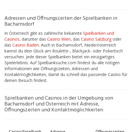
Adressen und Öffnungszeiten der Spielbanken in
Bacharnsdorf
In Österreich gibt es zahlreiche bekannte
Spielbanken und
Casinos,
darunter das
Casino Wien
, das
Casino Salzburg
oder
das
Casino Baden
. Auch in Bacharnsdorf, Niederösterreich
kannst du dein Glück am Roulette-, Blackjack- oder Pokertisch
versuchen. Jede dieser Spielbanken bietet ein einzigartiges
Spielerlebnis. Auf Spielbanksuche.com findest du alle nötigen
Informationen wie Öffnungszeiten, Adressen und
Kontaktmöglichkeiten, damit du schnell das passende Casino für
deinen Besuch findest.
Spielbanken und Casinos in der Umgebung von
Bacharnsdorf und Österreich mit Adresse,
Öffnungszeiten und Kontaktmöglichkeiten
Casino/Spielbank
Adresse
Öffnungszeiten