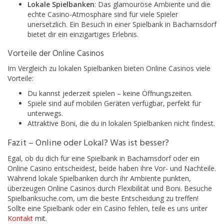
Lokale Spielbanken
: Das glamouröse Ambiente und die
echte Casino-Atmosphäre sind für viele Spieler
unersetzlich. Ein Besuch in einer Spielbank in Bacharnsdorf
bietet dir ein einzigartiges Erlebnis.
Vorteile der Online Casinos
Im Vergleich zu lokalen Spielbanken bieten Online Casinos viele
Vorteile:
Du kannst jederzeit spielen – keine Öffnungszeiten.
Spiele sind auf mobilen Geräten verfügbar, perfekt für
unterwegs.
Attraktive Boni, die du in lokalen Spielbanken nicht findest.
Fazit – Online oder Lokal? Was ist besser?
Egal, ob du dich für eine Spielbank in Bacharnsdorf oder ein
Online Casino entscheidest, beide haben ihre Vor- und Nachteile.
Während lokale Spielbanken durch ihr Ambiente punkten,
überzeugen Online Casinos durch Flexibilität und Boni. Besuche
Spielbanksuche.com, um die beste Entscheidung zu treffen!
Sollte eine Spielbank oder ein Casino fehlen, teile es uns unter
Kontakt
mit.