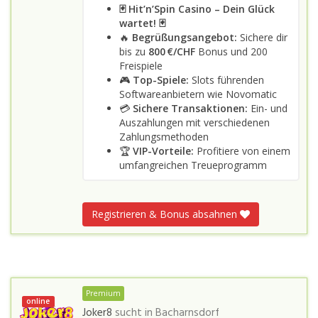
🃏 Hit’n’Spin Casino – Dein Glück
wartet! 🃏
🔥
Begrüßungsangebot:
Sichere dir
bis zu
800 €/CHF
Bonus und 200
Freispiele
🎮
Top-Spiele:
Slots führenden
Softwareanbietern wie Novomatic
💳
Sichere Transaktionen:
Ein- und
Auszahlungen mit verschiedenen
Zahlungsmethoden
🏆
VIP-Vorteile:
Profitiere von einem
umfangreichen Treueprogramm
Registrieren & Bonus absahnen
Premium
online
Joker8
sucht in
Bacharnsdorf