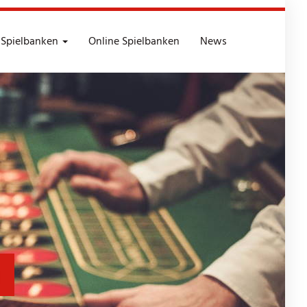
Spielbanken
Online Spielbanken
News
h