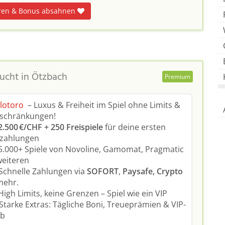
eren & Bonus absahnen
ucht in
Ötzbach
Premium
lotoro
– Luxus & Freiheit im Spiel ohne Limits &
nschränkungen!
2.500 €/CHF + 250 Freispiele
für deine ersten
nzahlungen
5.000+ Spiele von Novoline, Gamomat, Pragmatic
weiteren
Schnelle Zahlungen via
SOFORT
,
Paysafe, Crypto
mehr.
High Limits, keine Grenzen – Spiel wie ein VIP
Starke Extras: Tägliche Boni, Treueprämien & VIP-
ub