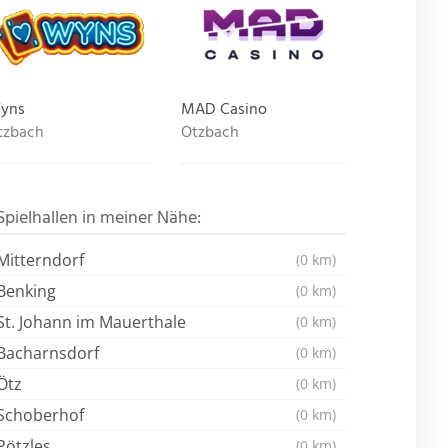
yns
MAD Casino
tzbach
Ötzbach
Spielhallen in meiner Nähe:
Mitterndorf
(0 km)
Benking
(0 km)
St. Johann im Mauerthale
(0 km)
Bacharnsdorf
(0 km)
Ötz
(0 km)
Schoberhof
(0 km)
Pötzles
(0 km)