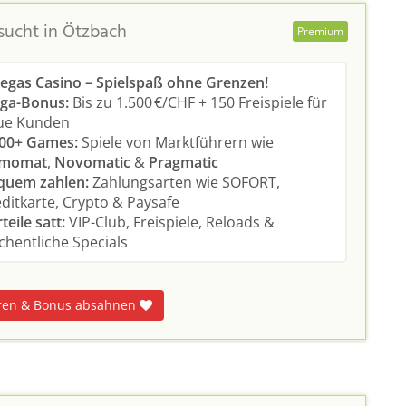
sucht in
Ötzbach
Premium
egas Casino – Spielspaß ohne Grenzen!
ga-Bonus:
Bis zu 1.500 €/CHF + 150 Freispiele für
ue Kunden
000+ Games:
Spiele von Marktführern wie
momat
,
Novomatic
&
Pragmatic
quem zahlen:
Zahlungsarten wie SOFORT,
ditkarte, Crypto & Paysafe
teile satt:
VIP-Club, Freispiele, Reloads &
hentliche Specials
eren & Bonus absahnen