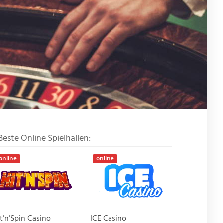
Beste Online Spielhallen:
online
online
t’n’Spin Casino
ICE Casino