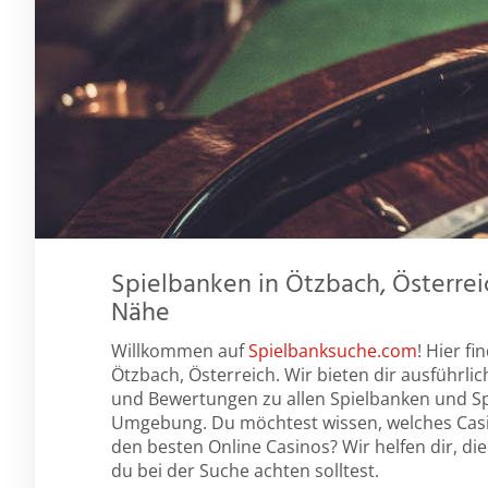
Spielbanken in Ötzbach, Österreic
Nähe
Willkommen auf
Spielbanksuche.com
! Hier f
Ötzbach, Österreich. Wir bieten dir ausführli
und Bewertungen zu allen Spielbanken und Sp
Umgebung. Du möchtest wissen, welches Casin
den besten Online Casinos? Wir helfen dir, die
du bei der Suche achten solltest.