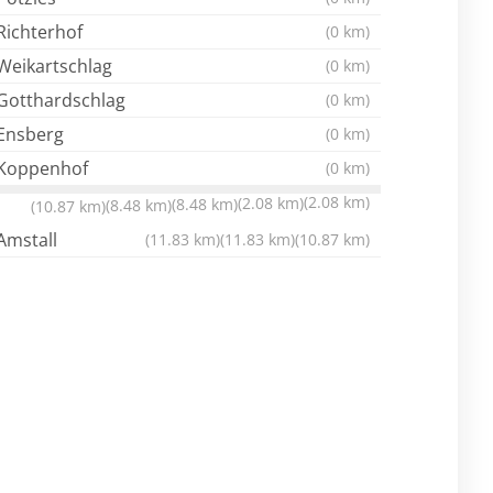
Richterhof
(0 km)
Weikartschlag
(0 km)
Gotthardschlag
(0 km)
Ensberg
(0 km)
Koppenhof
(0 km)
(2.08 km)
(2.08 km)
(8.48 km)
(8.48 km)
(10.87 km)
Amstall
(11.83 km)
(11.83 km)
(10.87 km)