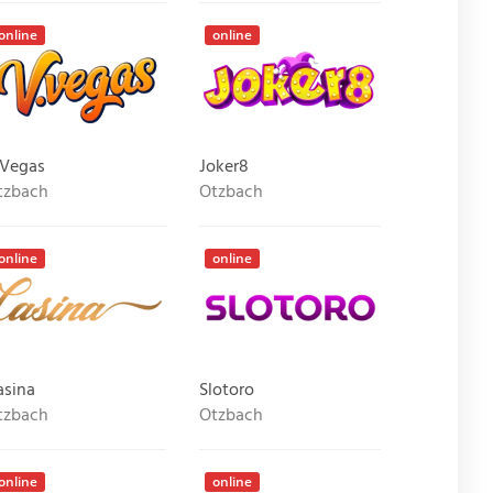
online
online
.Vegas
Joker8
tzbach
Ötzbach
online
online
asina
Slotoro
tzbach
Ötzbach
online
online