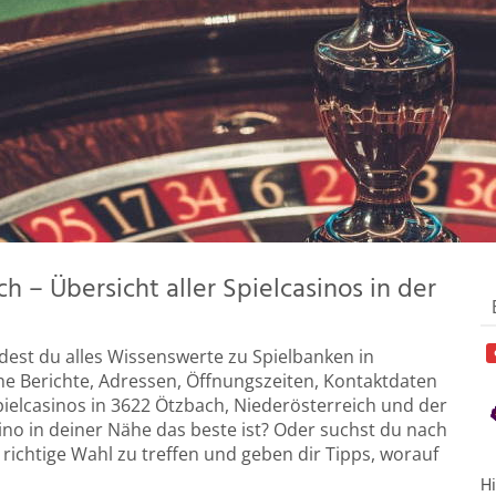
h – Übersicht aller Spielcasinos in der
indest du alles Wissenswerte zu Spielbanken in
che Berichte, Adressen, Öffnungszeiten, Kontaktdaten
ielcasinos in 3622 Ötzbach, Niederösterreich und der
o in deiner Nähe das beste ist? Oder suchst du nach
 richtige Wahl zu treffen und geben dir Tipps, worauf
Hi