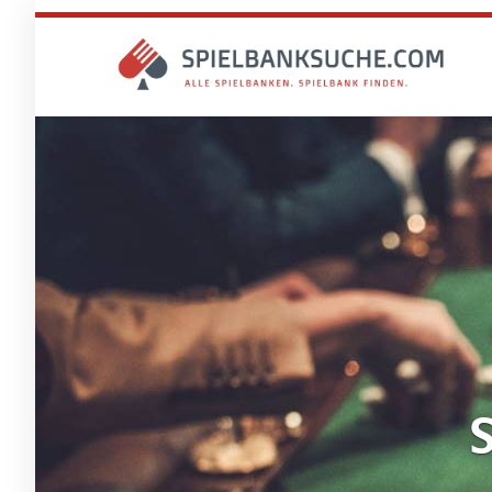
Skip
to
main
content