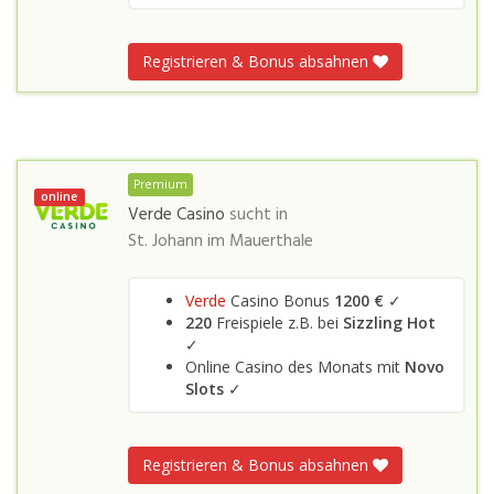
Registrieren & Bonus absahnen
Premium
online
Verde Casino
sucht in
St. Johann im Mauerthale
Verde
Casino Bonus
1200 €
✓
220
Freispiele z.B. bei
Sizzling Hot
✓
Online Casino des Monats mit
Novo
Slots
✓
Registrieren & Bonus absahnen