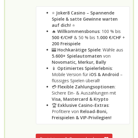
⭐
Joker8 Casino – Spannende
Spiele & satte Gewinne warten
auf dich!
⭐
🔥
Willkommensbonus
: 100 % bis
500 €/CHF
& 50 % bis
1.000 €/CHF
+
200 Freispiele
🎰
Hochkarätige Spiele
: Wähle aus
5.600+ Spielautomaten
von
Novomatic, Merkur, Bally
📱
Optimiertes Spielerlebnis
:
Mobile Version für
iOS & Android
–
flüssiges Spielen überall!
💳
Flexible Zahlungsoptionen
:
Sichere Ein- & Auszahlungen mit
Visa, Mastercard & Krypto
🏆
Exklusive Casino-Extras
:
Profitiere von
Reload-Boni,
Freispielen & VIP-Privilegien!