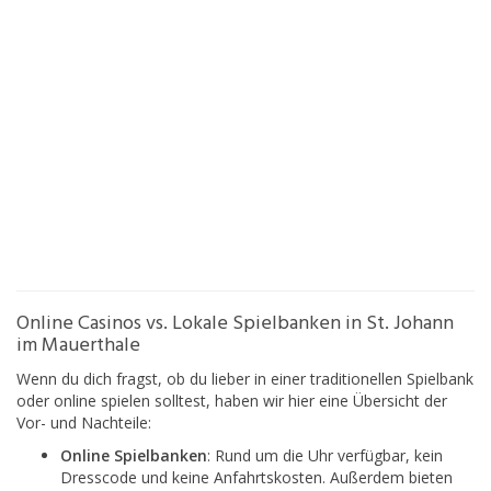
Online Casinos vs. Lokale Spielbanken in St. Johann
im Mauerthale
Wenn du dich fragst, ob du lieber in einer traditionellen Spielbank
oder online spielen solltest, haben wir hier eine Übersicht der
Vor- und Nachteile:
Online Spielbanken
: Rund um die Uhr verfügbar, kein
Dresscode und keine Anfahrtskosten. Außerdem bieten