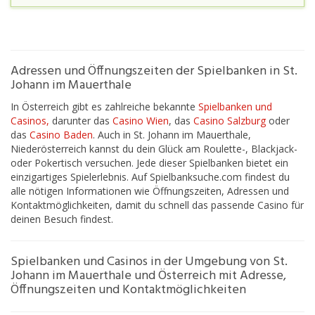
Adressen und Öffnungszeiten der Spielbanken in St.
Johann im Mauerthale
In Österreich gibt es zahlreiche bekannte
Spielbanken und
Casinos,
darunter das
Casino Wien
, das
Casino Salzburg
oder
das
Casino Baden
. Auch in St. Johann im Mauerthale,
Niederösterreich kannst du dein Glück am Roulette-, Blackjack-
oder Pokertisch versuchen. Jede dieser Spielbanken bietet ein
einzigartiges Spielerlebnis. Auf Spielbanksuche.com findest du
alle nötigen Informationen wie Öffnungszeiten, Adressen und
Kontaktmöglichkeiten, damit du schnell das passende Casino für
deinen Besuch findest.
Spielbanken und Casinos in der Umgebung von St.
Johann im Mauerthale und Österreich mit Adresse,
Öffnungszeiten und Kontaktmöglichkeiten