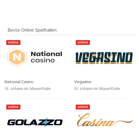
Beste Online Spielhallen:
online
online
National Casino
Vegasino
St. Johann im Mauerthale
St. Johann im Mauerthale
online
online