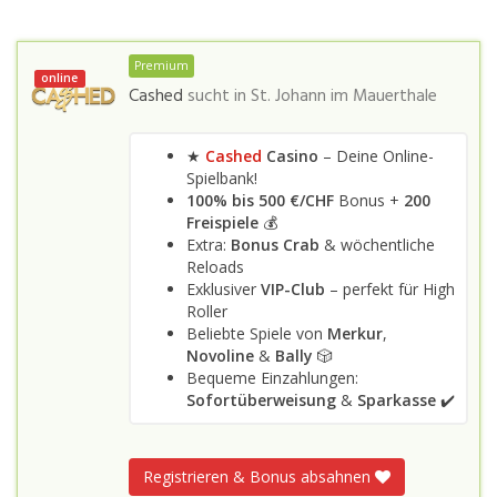
Premium
online
Cashed
sucht in
St. Johann im Mauerthale
★
Cashed
Casino
– Deine Online-
Spielbank!
100% bis 500 €/CHF
Bonus +
200
Freispiele
💰
Extra:
Bonus Crab
& wöchentliche
Reloads
Exklusiver
VIP-Club
– perfekt für High
Roller
Beliebte Spiele von
Merkur
,
Novoline
&
Bally
🎲
Bequeme Einzahlungen:
Sofortüberweisung
&
Sparkasse
✔️
Registrieren & Bonus absahnen