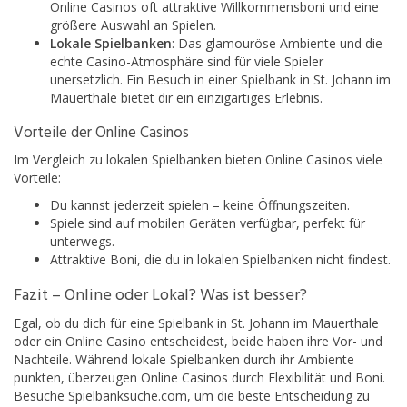
Online Casinos oft attraktive Willkommensboni und eine
größere Auswahl an Spielen.
Lokale Spielbanken
: Das glamouröse Ambiente und die
echte Casino-Atmosphäre sind für viele Spieler
unersetzlich. Ein Besuch in einer Spielbank in St. Johann im
Mauerthale bietet dir ein einzigartiges Erlebnis.
Vorteile der Online Casinos
Im Vergleich zu lokalen Spielbanken bieten Online Casinos viele
Vorteile:
Du kannst jederzeit spielen – keine Öffnungszeiten.
Spiele sind auf mobilen Geräten verfügbar, perfekt für
unterwegs.
Attraktive Boni, die du in lokalen Spielbanken nicht findest.
Fazit – Online oder Lokal? Was ist besser?
Egal, ob du dich für eine Spielbank in St. Johann im Mauerthale
oder ein Online Casino entscheidest, beide haben ihre Vor- und
Nachteile. Während lokale Spielbanken durch ihr Ambiente
punkten, überzeugen Online Casinos durch Flexibilität und Boni.
Besuche Spielbanksuche.com, um die beste Entscheidung zu