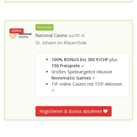
Premium
online
National Casino
sucht in
St. Johann im Mauerthale
100% BONUS bis 300 €/CHF
plus
150 Freispiele
✓
Großes Spieleangebot inkusive
Novomatic Games
✓
TIP online Casino mit TOP Aktionen
✓
Registrieren & Bonus absahnen