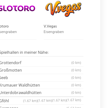
lotoro
V.Vegas
isengraben
Eisengraben
Spielhallen in meiner Nähe:
Grottendorf
(0 km)
Großmotten
(0 km)
Seeb
(0 km)
Krumauer Waldhütten
(0 km)
Unterdobrawaldhütten
(0 km)
(1.67 km)
(1.67 km)
Gföhl
(1.67 km)
(1.67 km)