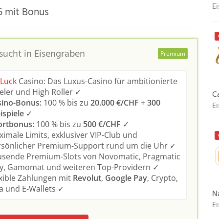
E
6 mit Bonus
sucht in
Eisengraben
Premium
PLuck
Casino: Das Luxus-Casino für ambitionierte
eler und High Roller ✓
C
sino-Bonus:
100 % bis zu
20.000 €/CHF + 300
E
ispiele
✓
ortbonus:
100 % bis zu
500 €/CHF
✓
imale Limits, exklusiver VIP-Club und
rsönlicher Premium-Support rund um die Uhr ✓
usende Premium-Slots von Novomatic, Pragmatic
ay, Gamomat und weiteren Top-Providern ✓
xible Zahlungen mit
Revolut
,
Google Pay
, Crypto,
a und E-Wallets ✓
N
E