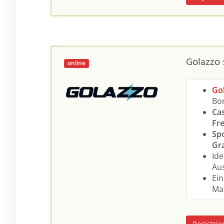
Golazzo
online
Go
Bon
Ca
Fre
Sp
Gr
Ide
Aus
Ei
Mas
Registri