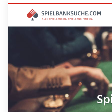
Skip
to
main
content
Sp