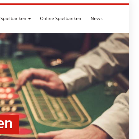
Spielbanken
Online Spielbanken
News
en