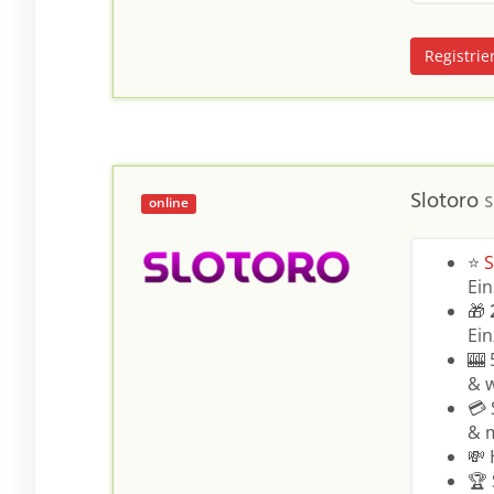
Registri
Slotoro
s
online
⭐
S
Ei
🎁
Ei
🎰 
& 
💳 
& 
💸 
🏆 