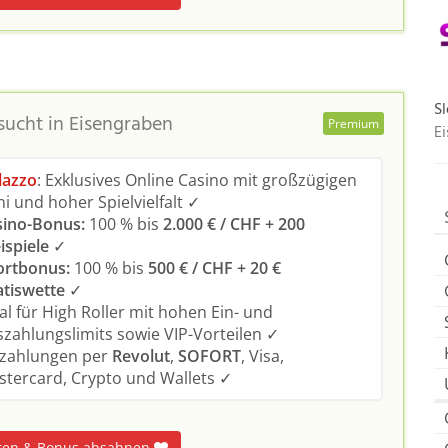
S
sucht in
Eisengraben
Premium
E
lazzo
: Exklusives Online Casino mit großzügigen
i und hoher Spielvielfalt ✓
sino-Bonus:
100 % bis
2.000 € / CHF + 200
ispiele
✓
ortbonus:
100 % bis
500 € / CHF + 20 €
atiswette
✓
al für High Roller mit hohen Ein- und
zahlungslimits sowie VIP-Vorteilen ✓
nzahlungen per
Revolut
,
SOFORT
, Visa,
tercard, Crypto und Wallets ✓
eren & Bonus absahnen