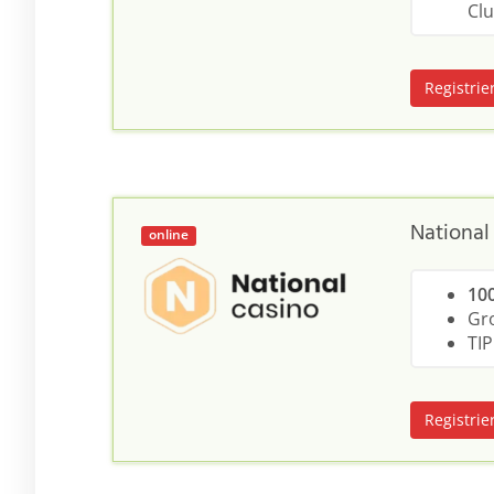
Cl
Registri
National
online
10
Gr
TIP
Registri