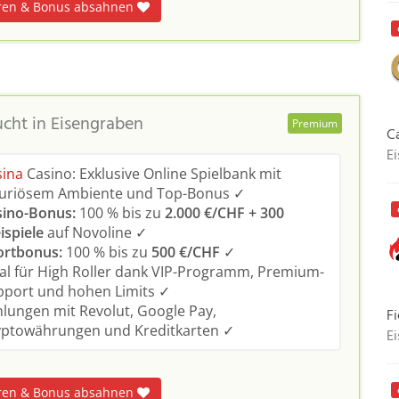
eren & Bonus absahnen
ucht in
Eisengraben
Premium
C
E
sina
Casino: Exklusive Online Spielbank mit
xuriösem Ambiente und Top-Bonus ✓
sino-Bonus:
100 % bis zu
2.000 €/CHF + 300
ispiele
auf Novoline ✓
ortbonus:
100 % bis zu
500 €/CHF
✓
al für High Roller dank VIP-Programm, Premium-
pport und hohen Limits ✓
lungen mit Revolut, Google Pay,
Fi
yptowährungen und Kreditkarten ✓
E
eren & Bonus absahnen