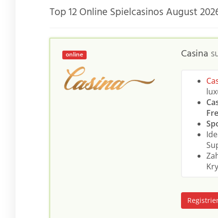
Top 12 Online Spielcasinos August 202
Casina
s
online
Ca
lu
Ca
Fre
Sp
Ide
Su
Zah
Kr
Registri