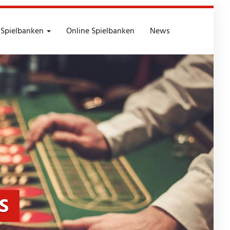
Spielbanken
Online Spielbanken
News
s