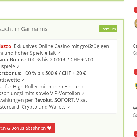
sucht in
Garmanns
Premium
C
lazzo
: Exklusives Online Casino mit großzügigen
i und hoher Spielvielfalt ✓
G
sino-Bonus:
100 % bis
2.000 € / CHF + 200
ispiele
✓
ortbonus:
100 % bis
500 € / CHF + 20 €
atiswette
✓
al für High Roller mit hohen Ein- und
zahlungslimits sowie VIP-Vorteilen ✓
nzahlungen per
Revolut
,
SOFORT
, Visa,
tercard, Crypto und Wallets ✓
W
G
eren & Bonus absahnen