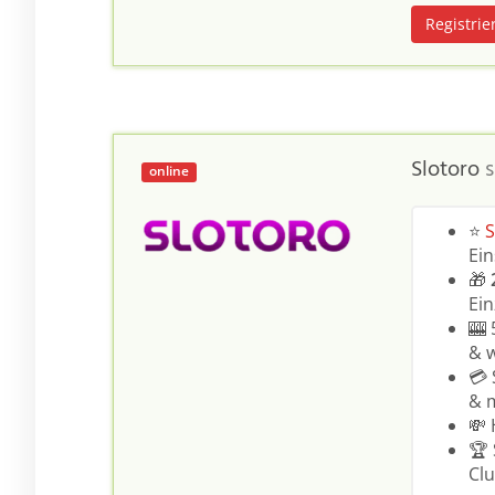
Registri
Slotoro
s
online
⭐
S
Ei
🎁
Ei
🎰 
& 
💳 
& 
💸 
🏆 
Cl