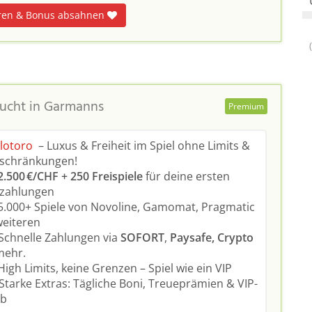
eren & Bonus absahnen
ucht in
Garmanns
Premium
lotoro
– Luxus & Freiheit im Spiel ohne Limits &
nschränkungen!
2.500 €/CHF + 250 Freispiele
für deine ersten
nzahlungen
5.000+ Spiele von Novoline, Gamomat, Pragmatic
weiteren
Schnelle Zahlungen via
SOFORT
,
Paysafe, Crypto
mehr.
High Limits, keine Grenzen – Spiel wie ein VIP
Starke Extras: Tägliche Boni, Treueprämien & VIP-
ub