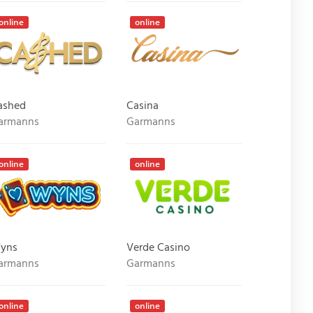
online
online
ashed
Casina
armanns
Garmanns
online
online
yns
Verde Casino
armanns
Garmanns
online
online