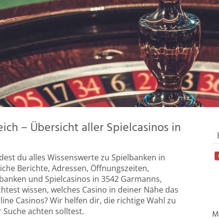
ch – Übersicht aller Spielcasinos in
indest du alles Wissenswerte zu Spielbanken in
iche Berichte, Adressen, Öffnungszeiten,
lbanken und Spielcasinos in 3542 Garmanns,
test wissen, welches Casino in deiner Nähe das
ne Casinos? Wir helfen dir, die richtige Wahl zu
 Suche achten solltest.
M