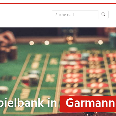
pielbank in
Garmann