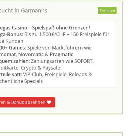
sucht in
Garmanns
Premium
egas Casino – Spielspaß ohne Grenzen!
ga-Bonus:
Bis zu 1.500 €/CHF + 150 Freispiele für
ue Kunden
000+ Games:
Spiele von Marktführern wie
momat
,
Novomatic
&
Pragmatic
quem zahlen:
Zahlungsarten wie SOFORT,
ditkarte, Crypto & Paysafe
teile satt:
VIP-Club, Freispiele, Reloads &
hentliche Specials
eren & Bonus absahnen