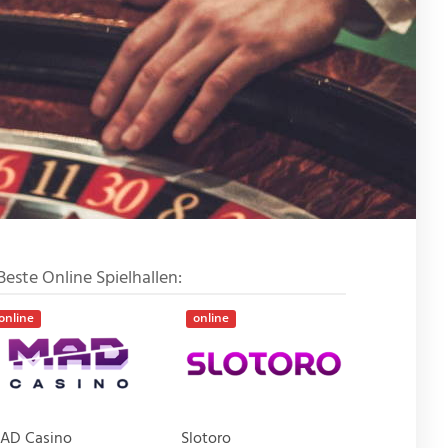
Beste Online Spielhallen:
online
online
AD Casino
Slotoro