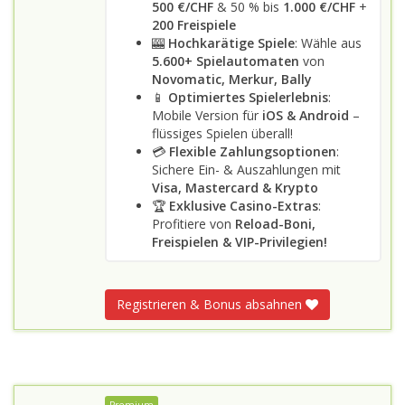
500 €/CHF
& 50 % bis
1.000 €/CHF
+
200 Freispiele
🎰
Hochkarätige Spiele
: Wähle aus
5.600+ Spielautomaten
von
Novomatic, Merkur, Bally
📱
Optimiertes Spielerlebnis
:
Mobile Version für
iOS & Android
–
flüssiges Spielen überall!
💳
Flexible Zahlungsoptionen
:
Sichere Ein- & Auszahlungen mit
Visa, Mastercard & Krypto
🏆
Exklusive Casino-Extras
:
Profitiere von
Reload-Boni,
Freispielen & VIP-Privilegien!
Registrieren & Bonus absahnen