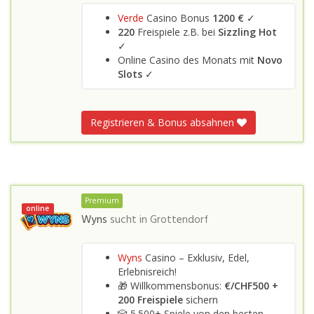
Verde
Casino Bonus
1200 €
✓
220
Freispiele z.B. bei
Sizzling Hot
✓
Online Casino des Monats mit
Novo
Slots
✓
Registrieren & Bonus absahnen
Premium
online
Wyns
sucht in
Grottendorf
Wyns
Casino – Exklusiv, Edel,
Erlebnisreich!
🎁 Willkommensbonus:
€/CHF500 +
200 Freispiele
sichern
🎲 5.500+ Spiele von den besten