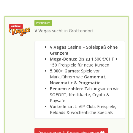
Premium
online
V.Vegas
sucht in
Grottendorf
V.Vegas Casino – Spielspaß ohne
Grenzen!
Mega-Bonus:
Bis zu 1.500 €/CHF +
150 Freispiele für neue Kunden
5.000+ Games:
Spiele von
Marktführern wie
Gamomat
,
Novomatic
&
Pragmatic
Bequem zahlen:
Zahlungsarten wie
SOFORT, Kreditkarte, Crypto &
Paysafe
Vorteile satt:
VIP-Club, Freispiele,
Reloads & wöchentliche Specials
Registrieren & Bonus absahnen