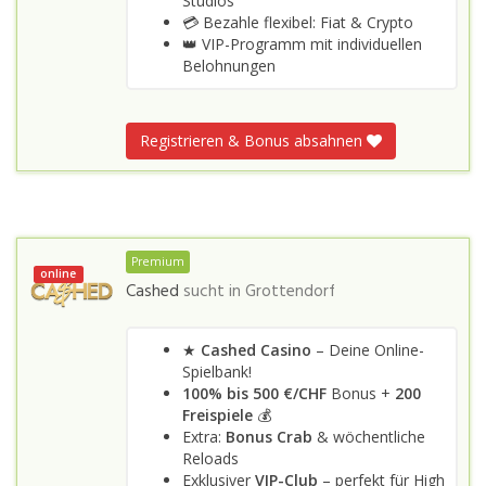
Studios
💳 Bezahle flexibel: Fiat & Crypto
👑 VIP-Programm mit individuellen
Belohnungen
Registrieren & Bonus absahnen
Premium
online
Cashed
sucht in
Grottendorf
★
Cashed Casino
– Deine Online-
Spielbank!
100% bis 500 €/CHF
Bonus +
200
Freispiele
💰
Extra:
Bonus Crab
& wöchentliche
Reloads
Exklusiver
VIP-Club
– perfekt für High