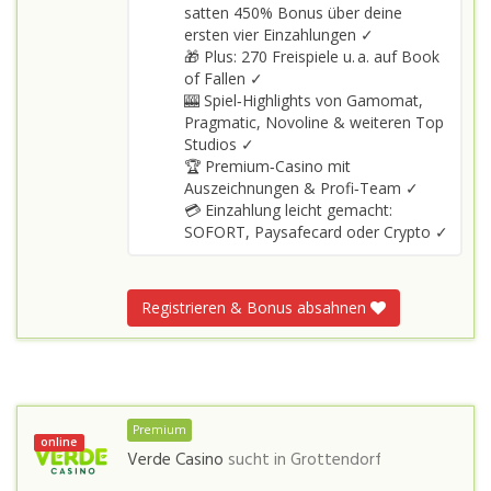
satten 450% Bonus über deine
ersten vier Einzahlungen ✓
🎁 Plus: 270 Freispiele u. a. auf Book
of Fallen ✓
🎰 Spiel‑Highlights von Gamomat,
Pragmatic, Novoline & weiteren Top
Studios ✓
🏆 Premium‑Casino mit
Auszeichnungen & Profi‑Team ✓
💳 Einzahlung leicht gemacht:
SOFORT, Paysafecard oder Crypto ✓
Registrieren & Bonus absahnen
Premium
online
Verde Casino
sucht in
Grottendorf