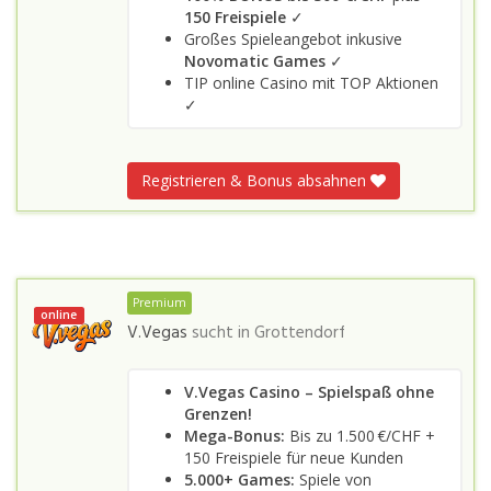
150 Freispiele
✓
Großes Spieleangebot inkusive
Novomatic Games
✓
TIP online Casino mit TOP Aktionen
✓
Registrieren & Bonus absahnen
Premium
online
V.Vegas
sucht in
Grottendorf
V.Vegas Casino – Spielspaß ohne
Grenzen!
Mega-Bonus:
Bis zu 1.500 €/CHF +
150 Freispiele für neue Kunden
5.000+ Games:
Spiele von