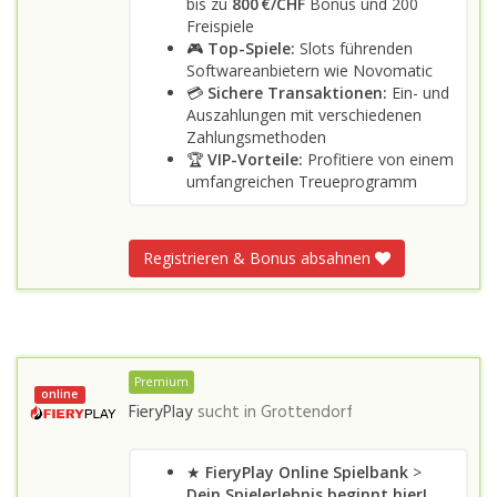
bis zu
800 €/CHF
Bonus und 200
Freispiele
🎮
Top-Spiele:
Slots führenden
Softwareanbietern wie Novomatic
💳
Sichere Transaktionen:
Ein- und
Auszahlungen mit verschiedenen
Zahlungsmethoden
🏆
VIP-Vorteile:
Profitiere von einem
umfangreichen Treueprogramm
Registrieren & Bonus absahnen
Premium
online
FieryPlay
sucht in
Grottendorf
★
FieryPlay Online Spielbank
>
Dein Spielerlebnis beginnt hier!