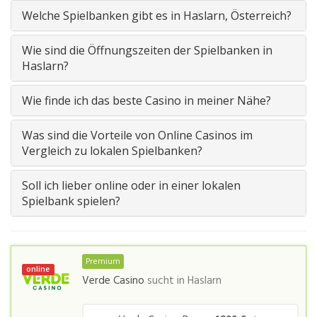
Welche Spielbanken gibt es in Haslarn, Österreich?
Wie sind die Öffnungszeiten der Spielbanken in
Haslarn?
Wie finde ich das beste Casino in meiner Nähe?
Was sind die Vorteile von Online Casinos im
Vergleich zu lokalen Spielbanken?
Soll ich lieber online oder in einer lokalen
Spielbank spielen?
Premium
online
Verde Casino
sucht in
Haslarn