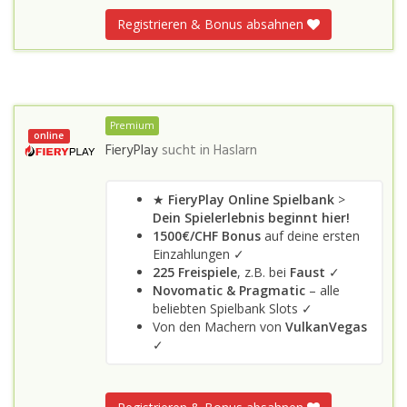
Registrieren & Bonus absahnen
Premium
online
FieryPlay
sucht in
Haslarn
★
FieryPlay Online Spielbank
>
Dein Spielerlebnis beginnt hier!
1500€/CHF Bonus
auf deine ersten
Einzahlungen ✓
225 Freispiele
, z.B. bei
Faust
✓
Novomatic & Pragmatic
– alle
beliebten Spielbank Slots ✓
Von den Machern von
VulkanVegas
✓