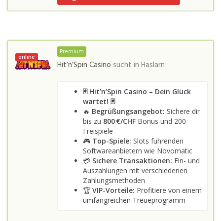
Premium
online
Hit’n’Spin Casino
sucht in
Haslarn
🃏 Hit’n’Spin Casino – Dein Glück
wartet! 🃏
🔥
Begrüßungsangebot:
Sichere dir
bis zu
800 €/CHF
Bonus und 200
Freispiele
🎮
Top-Spiele:
Slots führenden
Softwareanbietern wie Novomatic
💳
Sichere Transaktionen:
Ein- und
Auszahlungen mit verschiedenen
Zahlungsmethoden
🏆
VIP-Vorteile:
Profitiere von einem
umfangreichen Treueprogramm