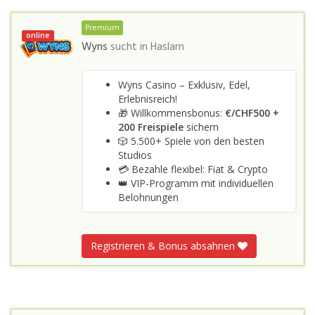
Premium
online
Wyns
sucht in
Haslarn
Wyns Casino – Exklusiv, Edel,
Erlebnisreich!
🎁 Willkommensbonus:
€/CHF500 +
200 Freispiele
sichern
🎲 5.500+ Spiele von den besten
Studios
💳 Bezahle flexibel: Fiat & Crypto
👑 VIP-Programm mit individuellen
Belohnungen
Registrieren & Bonus absahnen