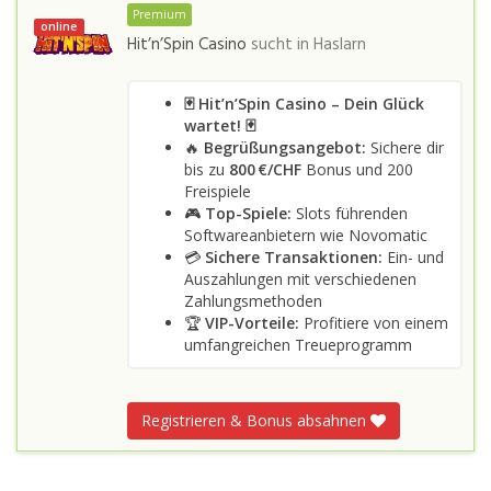
Premium
online
Hit’n’Spin Casino
sucht in
Haslarn
🃏 Hit’n’Spin Casino – Dein Glück
wartet! 🃏
🔥
Begrüßungsangebot:
Sichere dir
bis zu
800 €/CHF
Bonus und 200
Freispiele
🎮
Top-Spiele:
Slots führenden
Softwareanbietern wie Novomatic
💳
Sichere Transaktionen:
Ein- und
Auszahlungen mit verschiedenen
Zahlungsmethoden
🏆
VIP-Vorteile:
Profitiere von einem
umfangreichen Treueprogramm
Registrieren & Bonus absahnen