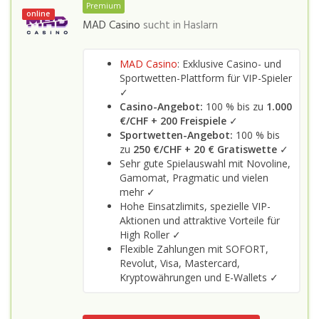
Premium
online
MAD Casino
sucht in
Haslarn
MAD Casino
: Exklusive Casino- und
Sportwetten-Plattform für VIP-Spieler
✓
Casino-Angebot:
100 % bis zu
1.000
€/CHF + 200 Freispiele
✓
Sportwetten-Angebot:
100 % bis
zu
250 €/CHF + 20 € Gratiswette
✓
Sehr gute Spielauswahl mit Novoline,
Gamomat, Pragmatic und vielen
mehr ✓
Hohe Einsatzlimits, spezielle VIP-
Aktionen und attraktive Vorteile für
High Roller ✓
Flexible Zahlungen mit SOFORT,
Revolut, Visa, Mastercard,
Kryptowährungen und E-Wallets ✓