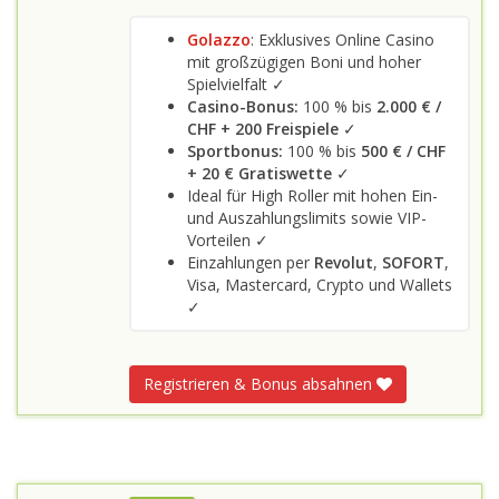
Golazzo
: Exklusives Online Casino
mit großzügigen Boni und hoher
Spielvielfalt ✓
Casino-Bonus:
100 % bis
2.000 € /
CHF + 200 Freispiele
✓
Sportbonus:
100 % bis
500 € / CHF
+ 20 € Gratiswette
✓
Ideal für High Roller mit hohen Ein-
und Auszahlungslimits sowie VIP-
Vorteilen ✓
Einzahlungen per
Revolut
,
SOFORT
,
Visa, Mastercard, Crypto und Wallets
✓
Registrieren & Bonus absahnen