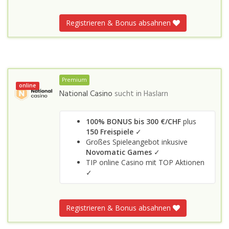
Registrieren & Bonus absahnen
Premium
online
National Casino
sucht in
Haslarn
100% BONUS bis 300 €/CHF
plus
150 Freispiele
✓
Großes Spieleangebot inkusive
Novomatic Games
✓
TIP online Casino mit TOP Aktionen
✓
Registrieren & Bonus absahnen