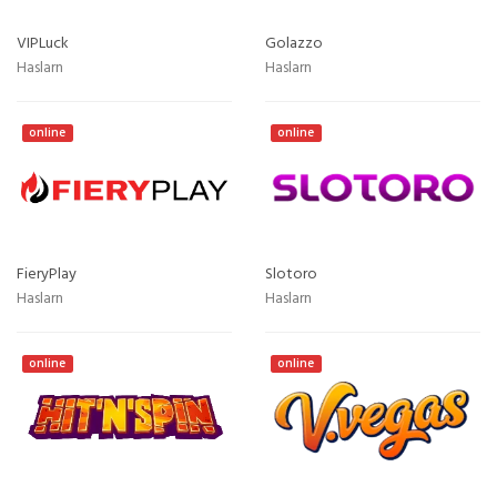
VIPLuck
Golazzo
Haslarn
Haslarn
online
online
FieryPlay
Slotoro
Haslarn
Haslarn
online
online