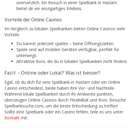
unersetzlich. Ein Besuch in einer Spielbank in Haslarn
bietet dir ein einzigartiges Erlebnis.
Vorteile der Online Casinos
Im Vergleich zu lokalen Spielbanken bieten Online Casinos viele
Vorteile:
Du kannst jederzeit spielen – keine Öffnungszeiten.
Spiele sind auf mobilen Geräten verfügbar, perfekt für
unterwegs.
Attraktive Boni, die du in lokalen Spielbanken nicht findest.
Fazit – Online oder Lokal? Was ist besser?
Egal, ob du dich für eine Spielbank in Haslarn oder ein Online
Casino entscheidest, beide haben ihre Vor- und Nachteile.
Während lokale Spielbanken durch ihr Ambiente punkten,
überzeugen Online Casinos durch Flexibilität und Boni. Besuche
Spielbanksuche.com, um die beste Entscheidung zu treffen!
Sollte eine Spielbank oder ein Casino fehlen, teile es uns unter
Kontakt
mit.