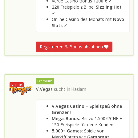
Verde Casino Bonus
1200 €
✓
220
Freispiele z.B. bei
Sizzling Hot
✓
Online Casino des Monats mit
Novo
Slots
✓
Registrieren & Bonus absahnen
Premium
online
V.Vegas
sucht in
Haslarn
V.Vegas Casino – Spielspaß ohne
Grenzen!
Mega-Bonus:
Bis zu 1.500 €/CHF +
150 Freispiele für neue Kunden
5.000+ Games:
Spiele von
Marktführern wie
Gamomat
,