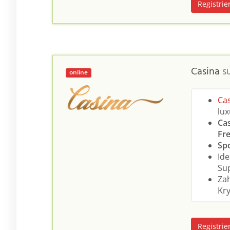
Registri
Casina
s
online
Ca
lu
Ca
Fre
Sp
Ide
Su
Zah
Kr
Registri