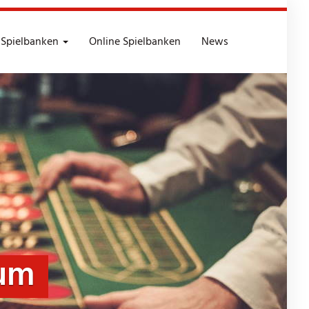
Spielbanken
Online Spielbanken
News
um