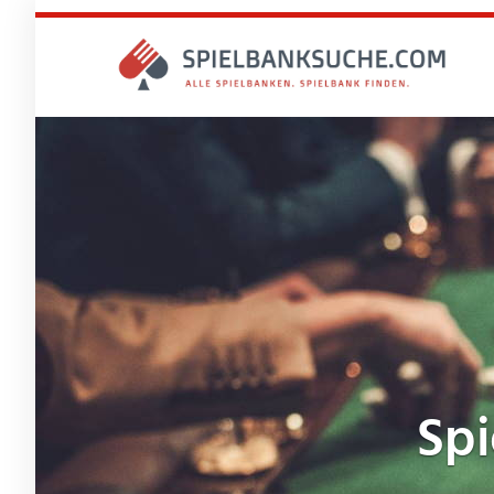
Skip
to
main
content
Spi