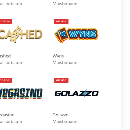
aisbirbaum
Maisbirbaum
online
online
ashed
Wyns
aisbirbaum
Maisbirbaum
online
online
egasino
Golazzo
aisbirbaum
Maisbirbaum