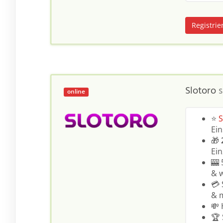
Registri
Slotoro
s
online
⭐
S
Ei
🎁
Ei
🎰 
& 
💳 
& 
💸 
🏆 