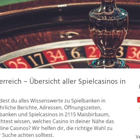
reich – Übersicht aller Spielcasinos in
indest du alles Wissenswerte zu Spielbanken in
hrliche Berichte, Adressen, Öffnungszeiten,
banken und Spielcasinos in 2115 Maisbirbaum,
test wissen, welches Casino in deiner Nähe das
ne Casinos? Wir helfen dir, die richtige Wahl zu
 Suche achten solltest.
V