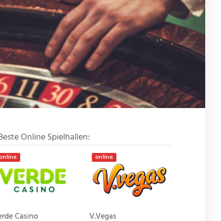
Beste Online Spielhallen:
online
online
erde Casino
V.Vegas