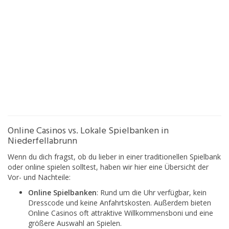
Online Casinos vs. Lokale Spielbanken in
Niederfellabrunn
Wenn du dich fragst, ob du lieber in einer traditionellen Spielbank
oder online spielen solltest, haben wir hier eine Übersicht der
Vor- und Nachteile:
Online Spielbanken
: Rund um die Uhr verfügbar, kein
Dresscode und keine Anfahrtskosten. Außerdem bieten
Online Casinos oft attraktive Willkommensboni und eine
größere Auswahl an Spielen.