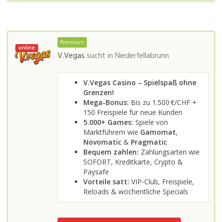
Premium
online
V.Vegas
sucht in
Niederfellabrunn
V.Vegas Casino – Spielspaß ohne
Grenzen!
Mega-Bonus:
Bis zu 1.500 €/CHF +
150 Freispiele für neue Kunden
5.000+ Games:
Spiele von
Marktführern wie
Gamomat
,
Novomatic
&
Pragmatic
Bequem zahlen:
Zahlungsarten wie
SOFORT, Kreditkarte, Crypto &
Paysafe
Vorteile satt:
VIP-Club, Freispiele,
Reloads & wöchentliche Specials