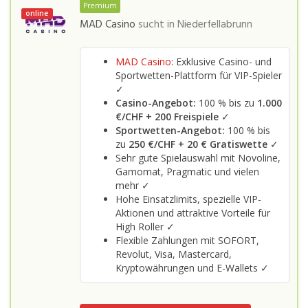
Premium
online
MAD Casino
sucht in
Niederfellabrunn
MAD Casino
: Exklusive Casino- und
Sportwetten-Plattform für VIP-Spieler
✓
Casino-Angebot:
100 % bis zu
1.000
€/CHF + 200 Freispiele
✓
Sportwetten-Angebot:
100 % bis
zu
250 €/CHF + 20 € Gratiswette
✓
Sehr gute Spielauswahl mit Novoline,
Gamomat, Pragmatic und vielen
mehr ✓
Hohe Einsatzlimits, spezielle VIP-
Aktionen und attraktive Vorteile für
High Roller ✓
Flexible Zahlungen mit SOFORT,
Revolut, Visa, Mastercard,
Kryptowährungen und E-Wallets ✓