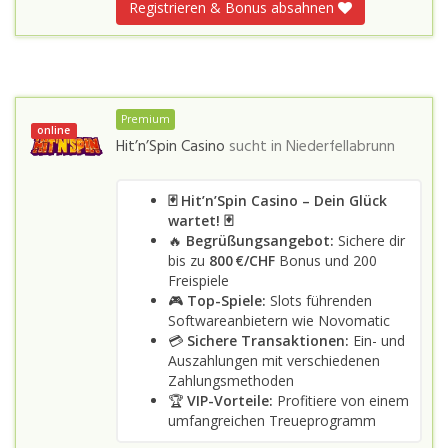
Registrieren & Bonus absahnen
Premium
online
Hit’n’Spin Casino
sucht in
Niederfellabrunn
🃏 Hit’n’Spin Casino – Dein Glück
wartet! 🃏
🔥
Begrüßungsangebot:
Sichere dir
bis zu
800 €/CHF
Bonus und 200
Freispiele
🎮
Top-Spiele:
Slots führenden
Softwareanbietern wie Novomatic
💳
Sichere Transaktionen:
Ein- und
Auszahlungen mit verschiedenen
Zahlungsmethoden
🏆
VIP-Vorteile:
Profitiere von einem
umfangreichen Treueprogramm