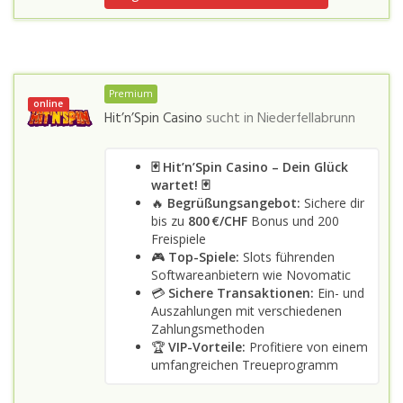
Premium
online
Hit’n’Spin Casino
sucht in
Niederfellabrunn
🃏 Hit’n’Spin Casino – Dein Glück
wartet! 🃏
🔥
Begrüßungsangebot:
Sichere dir
bis zu
800 €/CHF
Bonus und 200
Freispiele
🎮
Top-Spiele:
Slots führenden
Softwareanbietern wie Novomatic
💳
Sichere Transaktionen:
Ein- und
Auszahlungen mit verschiedenen
Zahlungsmethoden
🏆
VIP-Vorteile:
Profitiere von einem
umfangreichen Treueprogramm