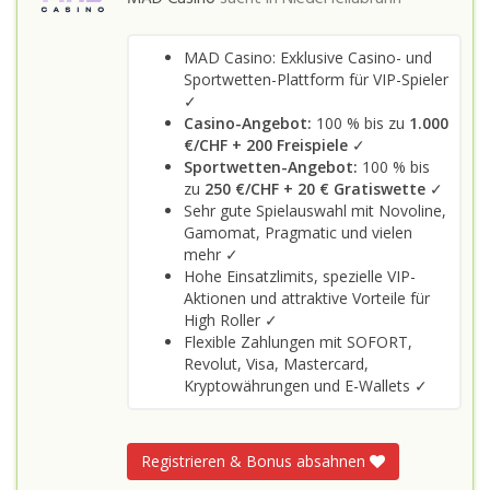
MAD Casino: Exklusive Casino- und
Sportwetten-Plattform für VIP-Spieler
✓
Casino-Angebot:
100 % bis zu
1.000
€/CHF + 200 Freispiele
✓
Sportwetten-Angebot:
100 % bis
zu
250 €/CHF + 20 € Gratiswette
✓
Sehr gute Spielauswahl mit Novoline,
Gamomat, Pragmatic und vielen
mehr ✓
Hohe Einsatzlimits, spezielle VIP-
Aktionen und attraktive Vorteile für
High Roller ✓
Flexible Zahlungen mit SOFORT,
Revolut, Visa, Mastercard,
Kryptowährungen und E-Wallets ✓
Registrieren & Bonus absahnen