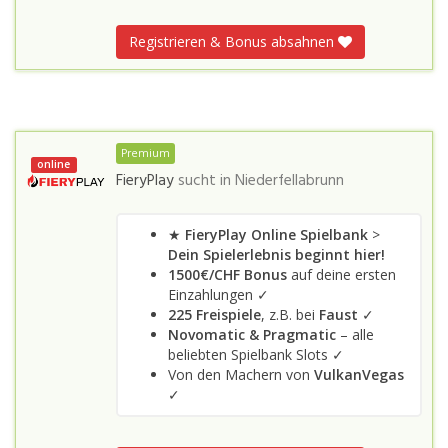
Registrieren & Bonus absahnen
Premium
online
FieryPlay
sucht in
Niederfellabrunn
★
FieryPlay Online Spielbank
>
Dein Spielerlebnis beginnt hier!
1500€/CHF Bonus
auf deine ersten
Einzahlungen ✓
225 Freispiele
, z.B. bei
Faust
✓
Novomatic & Pragmatic
– alle
beliebten Spielbank Slots ✓
Von den Machern von
VulkanVegas
✓