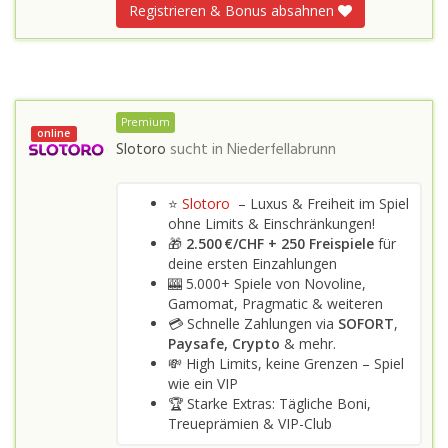
Registrieren & Bonus absahnen
Premium
online
Slotoro
sucht in
Niederfellabrunn
⭐
Slotoro
– Luxus & Freiheit im Spiel
ohne Limits & Einschränkungen!
🎁
2.500 €/CHF + 250 Freispiele
für
deine ersten Einzahlungen
🎰 5.000+ Spiele von Novoline,
Gamomat, Pragmatic & weiteren
💳 Schnelle Zahlungen via
SOFORT
,
Paysafe, Crypto
& mehr.
💸 High Limits, keine Grenzen – Spiel
wie ein VIP
🏆 Starke Extras: Tägliche Boni,
Treueprämien & VIP-Club