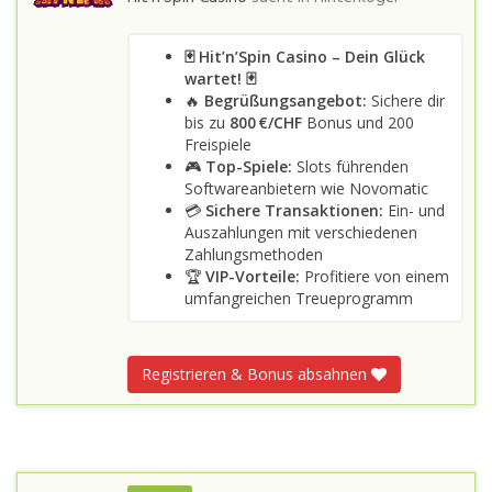
🃏 Hit’n’Spin Casino – Dein Glück
wartet! 🃏
🔥
Begrüßungsangebot:
Sichere dir
bis zu
800 €/CHF
Bonus und 200
Freispiele
🎮
Top-Spiele:
Slots führenden
Softwareanbietern wie Novomatic
💳
Sichere Transaktionen:
Ein- und
Auszahlungen mit verschiedenen
Zahlungsmethoden
🏆
VIP-Vorteile:
Profitiere von einem
umfangreichen Treueprogramm
Registrieren & Bonus absahnen