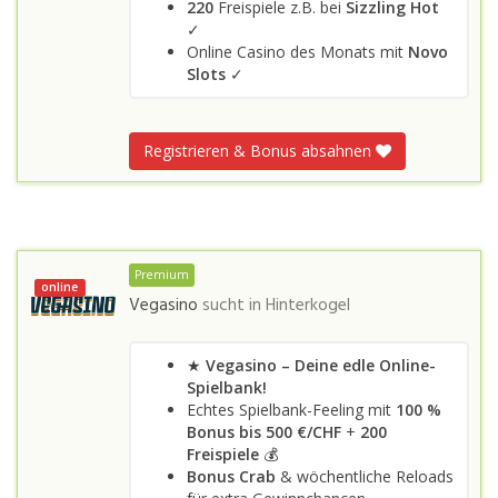
220
Freispiele z.B. bei
Sizzling Hot
✓
Online Casino des Monats mit
Novo
Slots
✓
Registrieren & Bonus absahnen
Premium
online
Vegasino
sucht in
Hinterkogel
★
Vegasino – Deine edle Online-
Spielbank!
Echtes Spielbank-Feeling mit
100 %
Bonus bis 500 €/CHF
+
200
Freispiele
💰
Bonus Crab
& wöchentliche Reloads