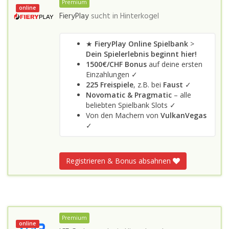
Premium
online
FieryPlay
sucht in
Hinterkogel
★
FieryPlay Online Spielbank
>
Dein Spielerlebnis beginnt hier!
1500€/CHF Bonus
auf deine ersten
Einzahlungen ✓
225 Freispiele
, z.B. bei
Faust
✓
Novomatic & Pragmatic
– alle
beliebten Spielbank Slots ✓
Von den Machern von
VulkanVegas
✓
Registrieren & Bonus absahnen
Premium
online