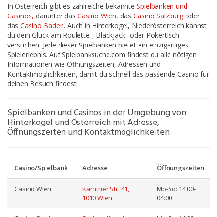
In Österreich gibt es zahlreiche bekannte
Spielbanken und
Casinos,
darunter das
Casino Wien
, das
Casino Salzburg
oder
das
Casino Baden
. Auch in Hinterkogel, Niederösterreich kannst
du dein Glück am Roulette-, Blackjack- oder Pokertisch
versuchen. Jede dieser Spielbanken bietet ein einzigartiges
Spielerlebnis. Auf Spielbanksuche.com findest du alle nötigen
Informationen wie Öffnungszeiten, Adressen und
Kontaktmöglichkeiten, damit du schnell das passende Casino für
deinen Besuch findest.
Spielbanken und Casinos in der Umgebung von
Hinterkogel und Österreich mit Adresse,
Öffnungszeiten und Kontaktmöglichkeiten
Casino/Spielbank
Adresse
Öffnungszeiten
Casino Wien
Kärntner Str. 41,
Mo-So: 14:00-
1010 Wien
04:00