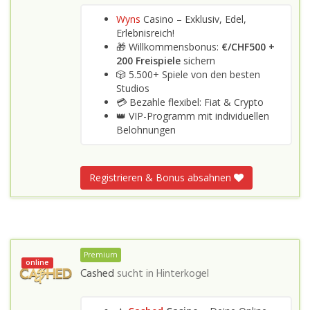
Wyns
Casino – Exklusiv, Edel,
Erlebnisreich!
🎁 Willkommensbonus:
€/CHF500 +
200 Freispiele
sichern
🎲 5.500+ Spiele von den besten
Studios
💳 Bezahle flexibel: Fiat & Crypto
👑 VIP-Programm mit individuellen
Belohnungen
Registrieren & Bonus absahnen
Premium
online
Cashed
sucht in
Hinterkogel