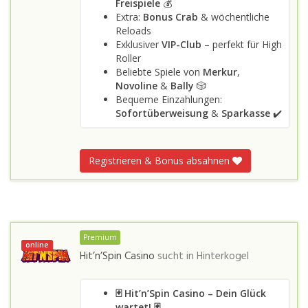
Freispiele
💰
Extra:
Bonus Crab
& wöchentliche
Reloads
Exklusiver
VIP-Club
– perfekt für High
Roller
Beliebte Spiele von
Merkur
,
Novoline
&
Bally
🎲
Bequeme Einzahlungen:
Sofortüberweisung
&
Sparkasse
✔️
Registrieren & Bonus absahnen
Premium
online
Hit’n’Spin Casino
sucht in
Hinterkogel
🃏 Hit’n’Spin Casino – Dein Glück
wartet! 🃏