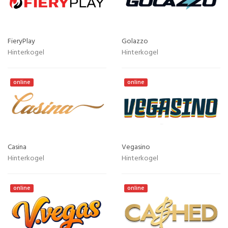
FieryPlay
Golazzo
Hinterkogel
Hinterkogel
online
online
Casina
Vegasino
Hinterkogel
Hinterkogel
online
online