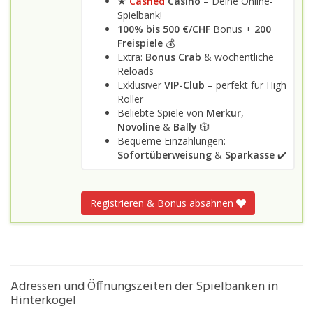
★
Cashed
Casino
– Deine Online-
Spielbank!
100% bis 500 €/CHF
Bonus +
200
Freispiele
💰
Extra:
Bonus Crab
& wöchentliche
Reloads
Exklusiver
VIP-Club
– perfekt für High
Roller
Beliebte Spiele von
Merkur
,
Novoline
&
Bally
🎲
Bequeme Einzahlungen:
Sofortüberweisung
&
Sparkasse
✔️
Registrieren & Bonus absahnen
Adressen und Öffnungszeiten der Spielbanken in
Hinterkogel