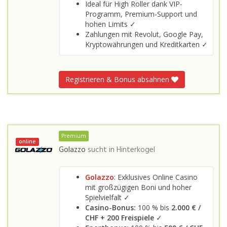
Ideal für High Roller dank VIP-
Programm, Premium-Support und
hohen Limits ✓
Zahlungen mit Revolut, Google Pay,
Kryptowährungen und Kreditkarten ✓
Registrieren & Bonus absahnen
Premium
online
Golazzo
sucht in
Hinterkogel
Golazzo
: Exklusives Online Casino
mit großzügigen Boni und hoher
Spielvielfalt ✓
Casino-Bonus:
100 % bis
2.000 € /
CHF + 200 Freispiele
✓