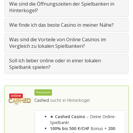
Wie sind die Öffnungszeiten der Spielbanken in
Hinterkogel?
Wie finde ich das beste Casino in meiner Nähe?
Was sind die Vorteile von Online Casinos im
Vergleich zu lokalen Spielbanken?
Soll ich lieber online oder in einer lokalen
Spielbank spielen?
Premium
online
Cashed
sucht in
Hinterkogel
★
Cashed Casino
– Deine Online-
Spielbank!
100% bis 500 €/CHF
Bonus +
200