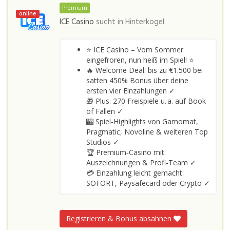
Premium
online
ICE Casino
sucht in
Hinterkogel
⭐ ICE Casino – Vom Sommer
eingefroren, nun heiß im Spiel! ⭐
🔥 Welcome Deal: bis zu €1.500 bei
satten 450% Bonus über deine
ersten vier Einzahlungen ✓
🎁 Plus: 270 Freispiele u. a. auf Book
of Fallen ✓
🎰 Spiel‑Highlights von Gamomat,
Pragmatic, Novoline & weiteren Top
Studios ✓
🏆 Premium‑Casino mit
Auszeichnungen & Profi‑Team ✓
💳 Einzahlung leicht gemacht:
SOFORT, Paysafecard oder Crypto ✓
Registrieren & Bonus absahnen