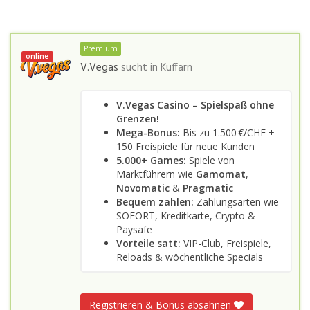
Premium
online
V.Vegas
sucht in
Kuffarn
V.Vegas Casino – Spielspaß ohne
Grenzen!
Mega-Bonus:
Bis zu 1.500 €/CHF +
150 Freispiele für neue Kunden
5.000+ Games:
Spiele von
Marktführern wie
Gamomat
,
Novomatic
&
Pragmatic
Bequem zahlen:
Zahlungsarten wie
SOFORT, Kreditkarte, Crypto &
Paysafe
Vorteile satt:
VIP-Club, Freispiele,
Reloads & wöchentliche Specials
Registrieren & Bonus absahnen