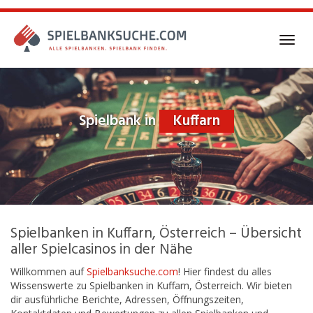
Skip
to
main
Toggl
content
navig
Spielbank in
Kuffarn
Spielbanken in Kuffarn, Österreich – Übersicht
aller Spielcasinos in der Nähe
Willkommen auf
Spielbanksuche.com
! Hier findest du alles
Wissenswerte zu Spielbanken in Kuffarn, Österreich. Wir bieten
dir ausführliche Berichte, Adressen, Öffnungszeiten,