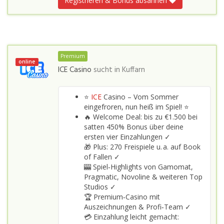
Registrieren & Bonus absahnen
Premium
online
ICE Casino
sucht in
Kuffarn
⭐
ICE
Casino – Vom Sommer
eingefroren, nun heiß im Spiel! ⭐
🔥 Welcome Deal: bis zu €1.500 bei
satten 450% Bonus über deine
ersten vier Einzahlungen ✓
🎁 Plus: 270 Freispiele u. a. auf Book
of Fallen ✓
🎰 Spiel‑Highlights von Gamomat,
Pragmatic, Novoline & weiteren Top
Studios ✓
🏆 Premium‑Casino mit
Auszeichnungen & Profi‑Team ✓
💳 Einzahlung leicht gemacht: