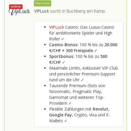
Premium
online
VIPLuck
sucht in
Buchberg am Kamp
VIPLuck
Casino: Das Luxus-Casino
für ambitionierte Spieler und High
Roller ✓
Casino-Bonus:
100 % bis zu
20.000
€/CHF + 300 Freispiele
✓
Sportbonus:
100 % bis zu
500
€/CHF
✓
Maximale Limits, exklusiver VIP-Club
und persönlicher Premium-Support
rund um die Uhr ✓
Tausende Premium-Slots von
Novomatic, Pragmatic Play,
Gamomat und weiteren Top-
Providern ✓
Flexible Zahlungen mit
Revolut
,
Google Pay
, Crypto, Visa und E-
Wallets ✓