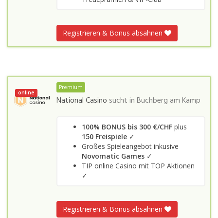
Registrieren & Bonus absahnen
Premium
online
National Casino
sucht in
Buchberg am Kamp
100% BONUS bis 300 €/CHF
plus
150 Freispiele
✓
Großes Spieleangebot inkusive
Novomatic Games
✓
TIP online Casino mit TOP Aktionen
✓
Registrieren & Bonus absahnen