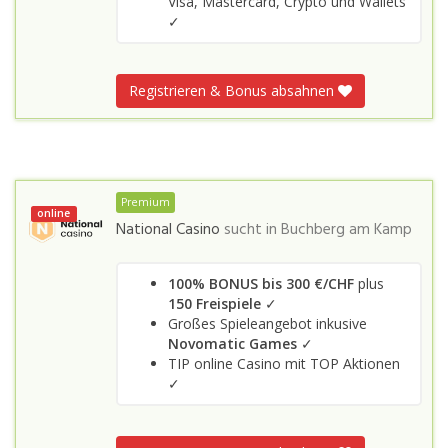
Visa, Mastercard, Crypto und Wallets
✓
Registrieren & Bonus absahnen
Premium
online
National Casino
sucht in
Buchberg am Kamp
100% BONUS bis 300 €/CHF
plus
150 Freispiele
✓
Großes Spieleangebot inkusive
Novomatic Games
✓
TIP online Casino mit TOP Aktionen
✓