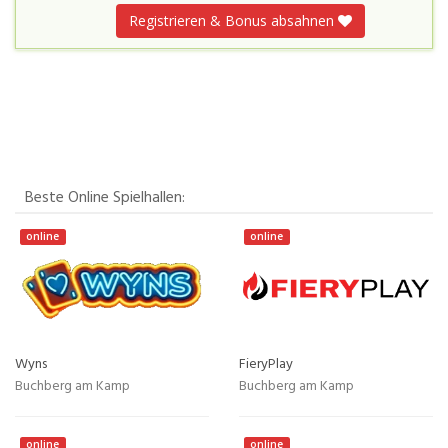
Registrieren & Bonus absahnen
Beste Online Spielhallen:
online
online
Wyns
FieryPlay
Buchberg am Kamp
Buchberg am Kamp
online
online