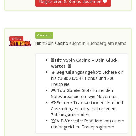
Registrieren & Bonus absahnen
Premium
online
Hit’n’Spin Casino
sucht in
Buchberg am Kamp
🃏 Hit’n’Spin Casino – Dein Glück
wartet! 🃏
🔥
Begrüßungsangebot:
Sichere dir
bis zu
800 €/CHF
Bonus und 200
Freispiele
🎮
Top-Spiele:
Slots führenden
Softwareanbietern wie Novomatic
💳
Sichere Transaktionen:
Ein- und
Auszahlungen mit verschiedenen
Zahlungsmethoden
🏆
VIP-Vorteile:
Profitiere von einem
umfangreichen Treueprogramm