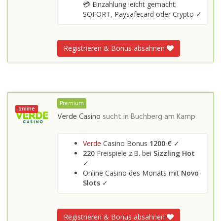
💳 Einzahlung leicht gemacht:
SOFORT, Paysafecard oder Crypto ✓
Registrieren & Bonus absahnen
Premium
online
Verde Casino
sucht in
Buchberg am Kamp
Verde
Casino Bonus
1200 €
✓
220
Freispiele z.B. bei
Sizzling Hot
✓
Online Casino des Monats mit
Novo
Slots
✓
Registrieren & Bonus absahnen