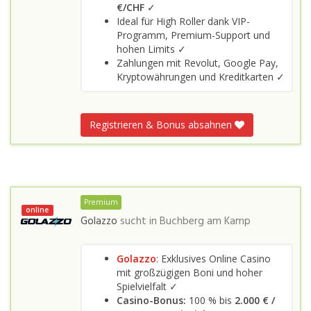
€/CHF
✓
Ideal für High Roller dank VIP-
Programm, Premium-Support und
hohen Limits ✓
Zahlungen mit Revolut, Google Pay,
Kryptowährungen und Kreditkarten ✓
Registrieren & Bonus absahnen
Premium
online
Golazzo
sucht in
Buchberg am Kamp
Golazzo
: Exklusives Online Casino
mit großzügigen Boni und hoher
Spielvielfalt ✓
Casino-Bonus:
100 % bis
2.000 € /