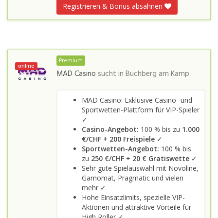
Registrieren & Bonus absahnen
Premium
online
MAD Casino
sucht in
Buchberg am Kamp
MAD Casino: Exklusive Casino- und
Sportwetten-Plattform für VIP-Spieler
✓
Casino-Angebot:
100 % bis zu
1.000
€/CHF + 200 Freispiele
✓
Sportwetten-Angebot:
100 % bis
zu
250 €/CHF + 20 € Gratiswette
✓
Sehr gute Spielauswahl mit Novoline,
Gamomat, Pragmatic und vielen
mehr ✓
Hohe Einsatzlimits, spezielle VIP-
Aktionen und attraktive Vorteile für
High Roller ✓