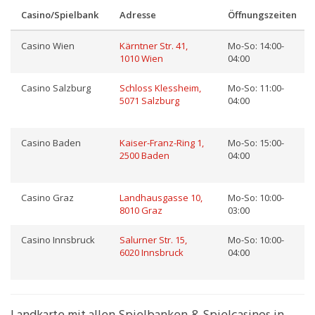
Casino/Spielbank
Adresse
Öffnungszeiten
Casino Wien
Kärntner Str. 41,
Mo-So: 14:00-
1010 Wien
04:00
Casino Salzburg
Schloss Klessheim,
Mo-So: 11:00-
5071 Salzburg
04:00
Casino Baden
Kaiser-Franz-Ring 1,
Mo-So: 15:00-
2500 Baden
04:00
Casino Graz
Landhausgasse 10,
Mo-So: 10:00-
8010 Graz
03:00
Casino Innsbruck
Salurner Str. 15,
Mo-So: 10:00-
6020 Innsbruck
04:00