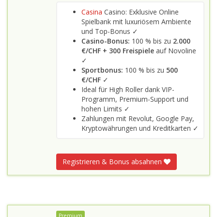
Casina
Casino: Exklusive Online
Spielbank mit luxuriösem Ambiente
und Top-Bonus ✓
Casino-Bonus:
100 % bis zu
2.000
€/CHF + 300 Freispiele
auf Novoline
✓
Sportbonus:
100 % bis zu
500
€/CHF
✓
Ideal für High Roller dank VIP-
Programm, Premium-Support und
hohen Limits ✓
Zahlungen mit Revolut, Google Pay,
Kryptowährungen und Kreditkarten ✓
Registrieren & Bonus absahnen
Premium