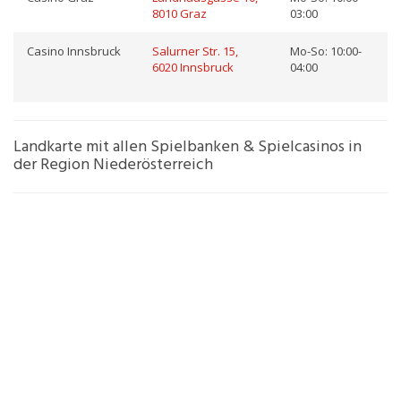
8010 Graz
03:00
Casino Innsbruck
Salurner Str. 15,
Mo-So: 10:00-
6020 Innsbruck
04:00
Landkarte mit allen Spielbanken & Spielcasinos in
der Region Niederösterreich