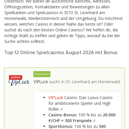
Österreich. Wir bieten dir ausführliche Berichte, Adressen,
Öffnungszeiten, Kontaktdaten und Bewertungen zu allen
Spielbanken und Spielcasinos in 3572 St. Leonhard am
Hornerwald, Niederösterreich und der Umgebung. Du möchtest
wissen, welches Casino in deiner Nähe das beste ist? Oder
suchst du nach den besten Online Casinos? Wir helfen dir, die
richtige Wahl zu treffen und geben dir Tipps, worauf du bei der
Suche achten solltest.
Top 12 Online Spielcasinos August 2026 mit Bonus
Premium
online
VIPLuck
sucht in
St. Leonhard am Hornerwald
VIPLuck
Casino: Das Luxus-Casino
für ambitionierte Spieler und High
Roller ✓
Casino-Bonus:
100 % bis zu
20.000
€/CHF + 300 Freispiele
✓
Sportbonus:
100 % bis zu
500