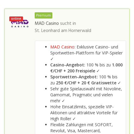
Premium
online
MAD Casino
sucht in
St. Leonhard am Hornerwald
MAD Casino
: Exklusive Casino- und
Sportwetten-Plattform für VIP-Spieler
✓
Casino-Angebot:
100 % bis zu
1.000
€/CHF + 200 Freispiele
✓
Sportwetten-Angebot:
100 % bis
zu
250 €/CHF + 20 € Gratiswette
✓
Sehr gute Spielauswahl mit Novoline,
Gamomat, Pragmatic und vielen
mehr ✓
Hohe Einsatzlimits, spezielle VIP-
Aktionen und attraktive Vorteile für
High Roller ✓
Flexible Zahlungen mit SOFORT,
Revolut, Visa, Mastercard,