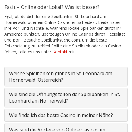
Fazit – Online oder Lokal? Was ist besser?
Egal, ob du dich für eine Spielbank in St. Leonhard am
Hornerwald oder ein Online Casino entscheidest, beide haben
ihre Vor- und Nachteile. Während lokale Spielbanken durch ihr
Ambiente punkten, überzeugen Online Casinos durch Flexibilität
und Boni. Besuche Spielbanksuche.com, um die beste
Entscheidung zu treffen! Sollte eine Spielbank oder ein Casino
fehlen, teile es uns unter
Kontakt
mit.
Welche Spielbanken gibt es in St. Leonhard am
Hornerwald, Österreich?
Wie sind die Öffnungszeiten der Spielbanken in St.
Leonhard am Hornerwald?
Wie finde ich das beste Casino in meiner Nähe?
Was sind die Vorteile von Online Casinos im