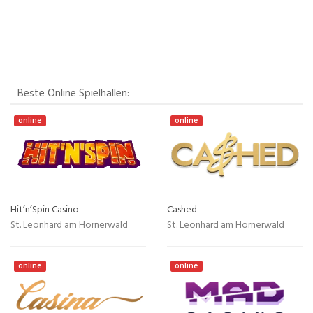
Beste Online Spielhallen:
online
online
Hit’n’Spin Casino
Cashed
St. Leonhard am Hornerwald
St. Leonhard am Hornerwald
online
online