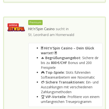
Premium
online
Hit’n’Spin Casino
sucht in
St. Leonhard am Hornerwald
🃏 Hit’n’Spin Casino – Dein Glück
wartet! 🃏
🔥
Begrüßungsangebot:
Sichere dir
bis zu
800 €/CHF
Bonus und 200
Freispiele
🎮
Top-Spiele:
Slots führenden
Softwareanbietern wie Novomatic
💳
Sichere Transaktionen:
Ein- und
Auszahlungen mit verschiedenen
Zahlungsmethoden
🏆
VIP-Vorteile:
Profitiere von einem
umfangreichen Treueprogramm