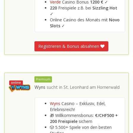
Verde
Casino Bonus
1200 €
✓
220
Freispiele z.B. bei
Sizzling Hot
✓
Online Casino des Monats mit
Novo
Slots
✓
Registrieren & Bonus absahnen
Premium
online
Wyns
sucht in
St. Leonhard am Hornerwald
Wyns
Casino – Exklusiv, Edel,
Erlebnisreich!
🎁 Willkommensbonus:
€/CHF500 +
200 Freispiele
sichern
🎲 5.500+ Spiele von den besten