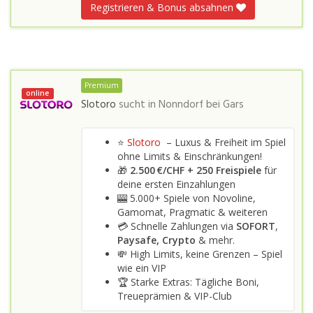
Registrieren & Bonus absahnen
Premium
online
Slotoro
sucht in
Nonndorf bei Gars
⭐
Slotoro
– Luxus & Freiheit im Spiel
ohne Limits & Einschränkungen!
🎁
2.500 €/CHF + 250 Freispiele
für
deine ersten Einzahlungen
🎰 5.000+ Spiele von Novoline,
Gamomat, Pragmatic & weiteren
💳 Schnelle Zahlungen via
SOFORT
,
Paysafe, Crypto
& mehr.
💸 High Limits, keine Grenzen – Spiel
wie ein VIP
🏆 Starke Extras: Tägliche Boni,
Treueprämien & VIP-Club