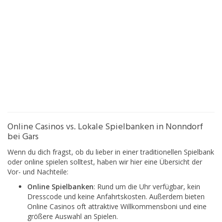
Online Casinos vs. Lokale Spielbanken in Nonndorf
bei Gars
Wenn du dich fragst, ob du lieber in einer traditionellen Spielbank
oder online spielen solltest, haben wir hier eine Übersicht der
Vor- und Nachteile:
Online Spielbanken
: Rund um die Uhr verfügbar, kein
Dresscode und keine Anfahrtskosten. Außerdem bieten
Online Casinos oft attraktive Willkommensboni und eine
größere Auswahl an Spielen.