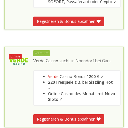
SOFORT, Paysafecard oder Crypto ✓
Registrieren & Bonus absahnen
Premium
online
Verde Casino
sucht in
Nonndorf bei Gars
Verde
Casino Bonus
1200 €
✓
220
Freispiele z.B. bei
Sizzling Hot
✓
Online Casino des Monats mit
Novo
Slots
✓
Registrieren & Bonus absahnen