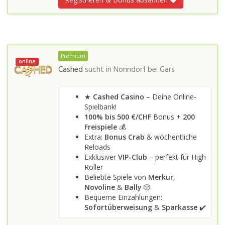
Premium
online
Cashed
sucht in
Nonndorf bei Gars
★
Cashed Casino
– Deine Online-
Spielbank!
100% bis 500 €/CHF
Bonus +
200
Freispiele
💰
Extra:
Bonus Crab
& wöchentliche
Reloads
Exklusiver
VIP-Club
– perfekt für High
Roller
Beliebte Spiele von
Merkur
,
Novoline
&
Bally
🎲
Bequeme Einzahlungen:
Sofortüberweisung
&
Sparkasse
✔️