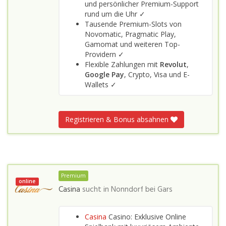
und persönlicher Premium-Support
rund um die Uhr ✓
Tausende Premium-Slots von
Novomatic, Pragmatic Play,
Gamomat und weiteren Top-
Providern ✓
Flexible Zahlungen mit
Revolut
,
Google Pay
, Crypto, Visa und E-
Wallets ✓
Registrieren & Bonus absahnen
Premium
online
Casina
sucht in
Nonndorf bei Gars
Casina
Casino: Exklusive Online