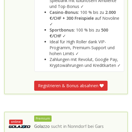
Spielbank mit luxuriösem Ambiente
und Top-Bonus ✓
Casino-Bonus:
100 % bis zu
2.000
€/CHF + 300 Freispiele
auf Novoline
✓
Sportbonus:
100 % bis zu
500
€/CHF
✓
Ideal für High Roller dank VIP-
Programm, Premium-Support und
hohen Limits ✓
Zahlungen mit Revolut, Google Pay,
Kryptowährungen und Kreditkarten ✓
Registrieren & Bonus absahnen
Premium
online
Golazzo
sucht in
Nonndorf bei Gars