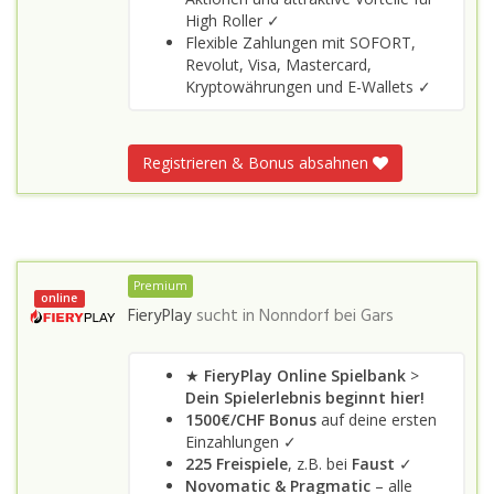
High Roller ✓
Flexible Zahlungen mit SOFORT,
Revolut, Visa, Mastercard,
Kryptowährungen und E-Wallets ✓
Registrieren & Bonus absahnen
Premium
online
FieryPlay
sucht in
Nonndorf bei Gars
★
FieryPlay Online Spielbank
>
Dein Spielerlebnis beginnt hier!
1500€/CHF Bonus
auf deine ersten
Einzahlungen ✓
225 Freispiele
, z.B. bei
Faust
✓
Novomatic & Pragmatic
– alle