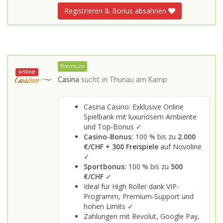
Registrieren & Bonus absahnen
Premium
online
Casina
sucht in
Thunau am Kamp
Casina Casino: Exklusive Online
Spielbank mit luxuriösem Ambiente
und Top-Bonus ✓
Casino-Bonus:
100 % bis zu
2.000
€/CHF + 300 Freispiele
auf Novoline
✓
Sportbonus:
100 % bis zu
500
€/CHF
✓
Ideal für High Roller dank VIP-
Programm, Premium-Support und
hohen Limits ✓
Zahlungen mit Revolut, Google Pay,