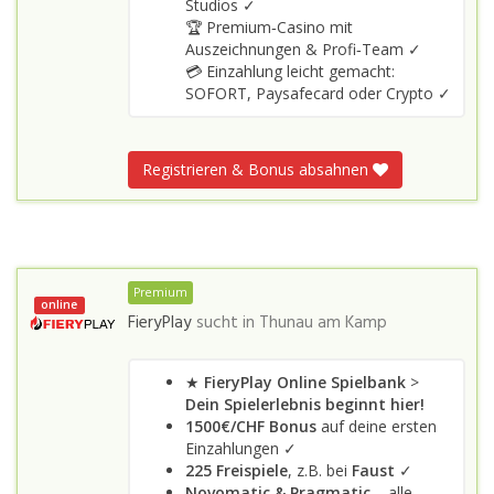
Studios ✓
🏆 Premium‑Casino mit
Auszeichnungen & Profi‑Team ✓
💳 Einzahlung leicht gemacht:
SOFORT, Paysafecard oder Crypto ✓
Registrieren & Bonus absahnen
Premium
online
FieryPlay
sucht in
Thunau am Kamp
★
FieryPlay Online Spielbank
>
Dein Spielerlebnis beginnt hier!
1500€/CHF Bonus
auf deine ersten
Einzahlungen ✓
225 Freispiele
, z.B. bei
Faust
✓
Novomatic & Pragmatic
– alle