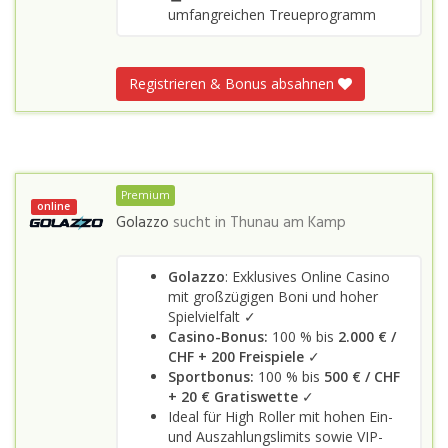
umfangreichen Treueprogramm
Registrieren & Bonus absahnen
Premium
online
Golazzo
sucht in
Thunau am Kamp
Golazzo
: Exklusives Online Casino
mit großzügigen Boni und hoher
Spielvielfalt ✓
Casino-Bonus:
100 % bis
2.000 € /
CHF + 200 Freispiele
✓
Sportbonus:
100 % bis
500 € / CHF
+ 20 € Gratiswette
✓
Ideal für High Roller mit hohen Ein-
und Auszahlungslimits sowie VIP-