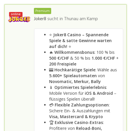
Premium
online
Joker8
sucht in
Thunau am Kamp
⭐
Joker8 Casino – Spannende
Spiele & satte Gewinne warten
auf dich!
⭐
🔥
Willkommensbonus
: 100 % bis
500 €/CHF
& 50 % bis
1.000 €/CHF
+
200 Freispiele
🎰
Hochkarätige Spiele
: Wähle aus
5.600+ Spielautomaten
von
Novomatic, Merkur, Bally
📱
Optimiertes Spielerlebnis
:
Mobile Version für
iOS & Android
–
flüssiges Spielen überall!
💳
Flexible Zahlungsoptionen
:
Sichere Ein- & Auszahlungen mit
Visa, Mastercard & Krypto
🏆
Exklusive Casino-Extras
:
Profitiere von
Reload-Boni,