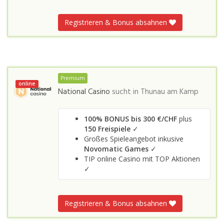
Registrieren & Bonus absahnen
Premium
online
National Casino
sucht in
Thunau am Kamp
100% BONUS bis 300 €/CHF
plus
150 Freispiele
✓
Großes Spieleangebot inkusive
Novomatic Games
✓
TIP online Casino mit TOP Aktionen
✓
Registrieren & Bonus absahnen