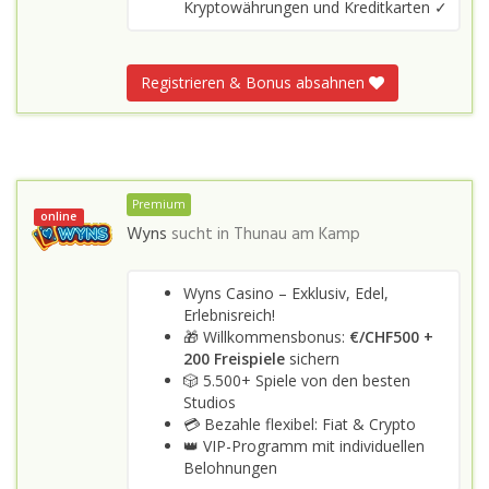
Kryptowährungen und Kreditkarten ✓
Registrieren & Bonus absahnen
Premium
online
Wyns
sucht in
Thunau am Kamp
Wyns Casino – Exklusiv, Edel,
Erlebnisreich!
🎁 Willkommensbonus:
€/CHF500 +
200 Freispiele
sichern
🎲 5.500+ Spiele von den besten
Studios
💳 Bezahle flexibel: Fiat & Crypto
👑 VIP-Programm mit individuellen
Belohnungen