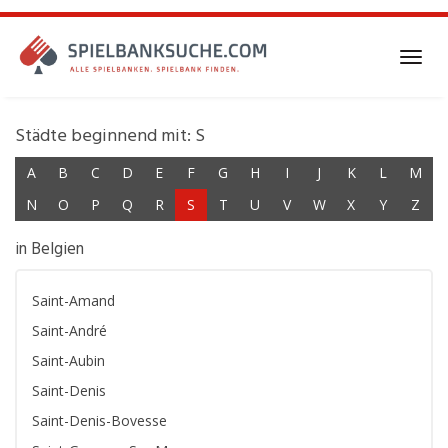
Skip
to
main
Toggl
content
navig
Städte beginnend mit: S
A
B
C
D
E
F
G
H
I
J
K
L
M
N
O
P
Q
R
S
T
U
V
W
X
Y
Z
in Belgien
Saint-Amand
Saint-André
Saint-Aubin
Saint-Denis
Saint-Denis-Bovesse