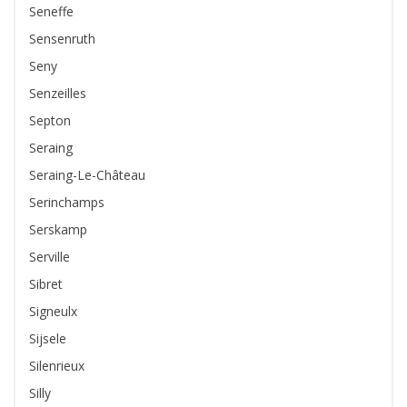
Seneffe
Sensenruth
Seny
Senzeilles
Septon
Seraing
Seraing-Le-Château
Serinchamps
Serskamp
Serville
Sibret
Signeulx
Sijsele
Silenrieux
Silly