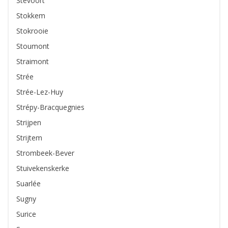
Stevoort
Stokkem
Stokrooie
Stoumont
Straimont
Strée
Strée-Lez-Huy
Strépy-Bracquegnies
Strijpen
Strijtem
Strombeek-Bever
Stuivekenskerke
Suarlée
Sugny
Surice